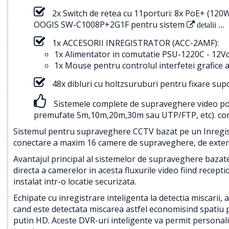
2x Switch de retea cu 11porturi: 8x PoE+ (12
OOGIS SW-C1008P+2G1F pentru sistem
detalii ...
1x ACCESORII INREGISTRATOR (ACC-2AMF):
1x Alimentator in comutatie PSU-1220C - 12Vc
1x Mouse pentru controlul interfetei grafice a
48x dibluri cu holtzsuruburi pentru fixare su
Sistemele complete de supraveghere video pot f
premufate 5m,10m,20m,30m sau UTP/FTP, etc).
con
Sistemul pentru supraveghere CCTV bazat pe un Inregistr
conectare a maxim 16 camere de supraveghere, de exterio
Avantajul principal al sistemelor de supraveghere bazat
directa a camerelor in acesta fluxurile video fiind recepti
instalat intr-o locatie securizata.
Echipate cu inregistrare inteligenta la detectia miscarii, 
cand este detectata miscarea astfel economisind spatiu p
putin HD. Aceste DVR-uri inteligente va permit personaliz