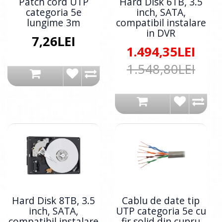
Patch cord UTP
Hard Disk 6TB, 3.5
categoria 5e
inch, SATA,
lungime 3m
compatibil instalare
in DVR
7,26LEI
1.494,35LEI
1.548,80LEI
Hard Disk 8TB, 3.5
Cablu de date tip
inch, SATA,
UTP categoria 5e cu
compatibil instalare
fir solid din cupru