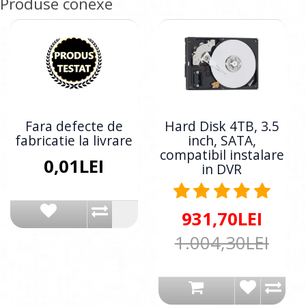
Produse conexe
Fara defecte de
Hard Disk 4TB, 3.5
fabricatie la livrare
inch, SATA,
compatibil instalare
0,01LEI
in DVR
931,70LEI
1.004,30LEI