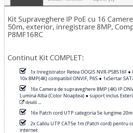
Kit Supraveghere IP PoE cu 16 Camere
50m, exterior, inregistrare 8MP, Comp
P8MF16RC
Continut Kit COMPLET:
1x Inregistrator Retea OOGIS NVR-PS8516F ● H
10x 8MP(4K) compatibil ONVIF, P6S ● 1xSertar SATA
16x Camera de supraveghere 8MP (4K) IP ONV
Lumina Alba (Color Noaptea) ● suport inclus Ext
detalii ...
16x Patch cord UTP categoria 5e lungime 20m
2x Cablu UTP CAT5e 1m (Patch cord) pentru cone
internet