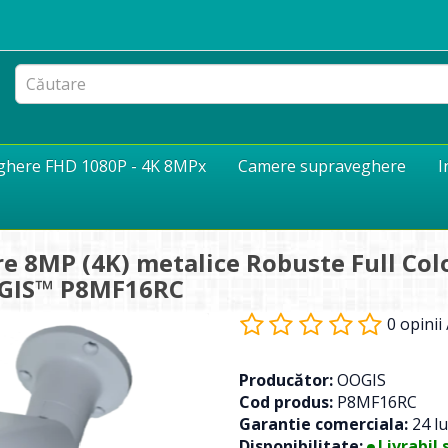
eghere FHD 1080P - 4K 8MPx
Camere supraveghere
I
e 8MP (4K) metalice Robuste Full Colo
OOGIS™ P8MF16RC
0 opinii
Producător:
OOGIS
Cod produs:
P8MF16RC
Garantie comerciala:
24 lu
Disponibilitate:
Livrabil 