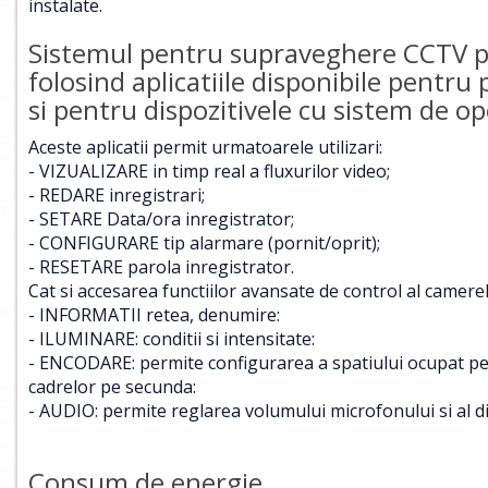
instalate.
Sistemul pentru supraveghere CCTV poa
folosind aplicatiile disponibile pentru
si pentru dispozitivele cu sistem de 
Aceste aplicatii permit urmatoarele utilizari:
- VIZUALIZARE in timp real a fluxurilor video;
- REDARE inregistrari;
- SETARE Data/ora inregistrator;
- CONFIGURARE tip alarmare (pornit/oprit);
- RESETARE parola inregistrator.
Cat si accesarea functiilor avansate de control al camerel
- INFORMATII retea, denumire:
- ILUMINARE: conditii si intensitate:
- ENCODARE: permite configurarea a spatiului ocupat pentr
cadrelor pe secunda:
- AUDIO: permite reglarea volumului microfonului si al d
Consum de energie