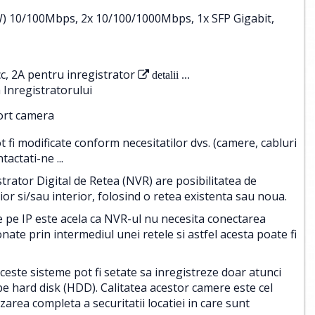
0W) 10/100Mbps, 2x 10/100/1000Mbps, 1x SFP Gigabit,
c, 2A pentru inregistrator
detalii ...
 Inregistratorului
port camera
i modificate conform necesitatilor dvs. (camere, cabluri
tactati-ne ...
ator Digital de Retea (NVR) are posibilitatea de
r si/sau interior, folosind o retea existenta sau noua.
e pe IP este acela ca NVR-ul nu necesita conectarea
onate prin intermediul unei retele si astfel acesta poate fi
aceste sisteme pot fi setate sa inregistreze doar atunci
e hard disk (HDD). Calitatea acestor camere este cel
area completa a securitatii locatiei in care sunt