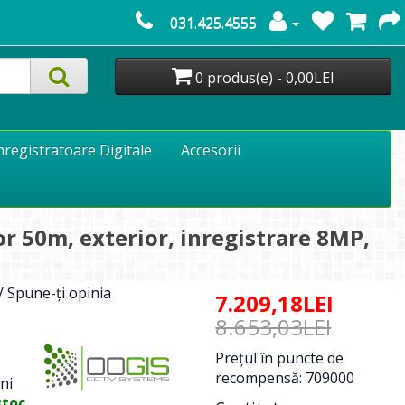
031.425.4555
0 produs(e) - 0,00LEI
nregistratoare Digitale
Accesorii
r 50m, exterior, inregistrare 8MP,
/
Spune-ţi opinia
7.209,18LEI
8.653,03LEI
Preţul în puncte de
recompensă: 709000
ni
stoc