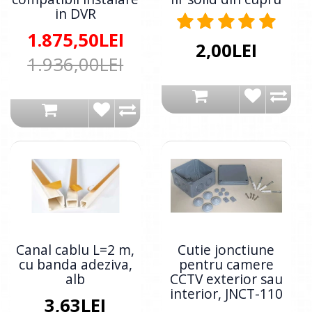
in DVR
1.875,50LEI
2,00LEI
1.936,00LEI
Canal cablu L=2 m,
Cutie jonctiune
cu banda adeziva,
pentru camere
alb
CCTV exterior sau
interior, JNCT-110
3,63LEI