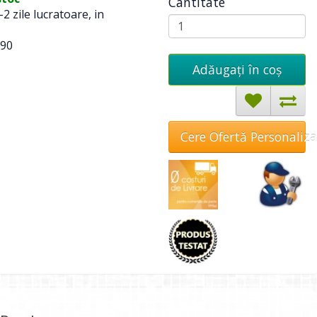
Cantitate
-2 zile lucratoare, in
90
Adăugați în coş
Cere Ofertă Personaliz