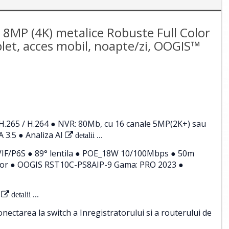
 8MP (4K) metalice Robuste Full Color
let, acces mobil, noapte/zi, OOGIS™
.265 / H.264 ● NVR: 80Mb, cu 16 canale 5MP(2K+) sau
 3.5 ● Analiza AI
detalii ...
IF/P6S ● 89° lentila ● POE_18W 10/100Mbps ● 50m
erior ● OOGIS RST10C-PS8AIP-9 Gama: PRO 2023 ●
detalii ...
ctarea la switch a Inregistratorului si a routerului de