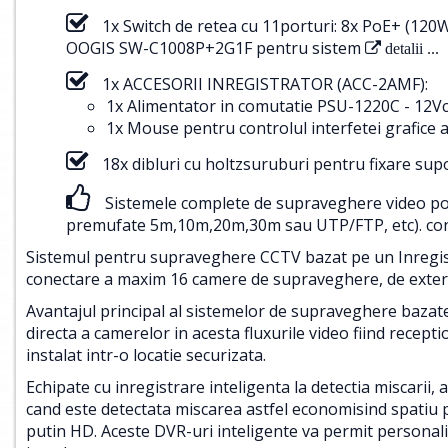
1x Switch de retea cu 11porturi: 8x PoE+ (12
OOGIS SW-C1008P+2G1F pentru sistem
detalii ...
1x ACCESORII INREGISTRATOR (ACC-2AMF):
1x Alimentator in comutatie PSU-1220C - 12Vc
1x Mouse pentru controlul interfetei grafice a
18x dibluri cu holtzsuruburi pentru fixare su
Sistemele complete de supraveghere video pot f
premufate 5m,10m,20m,30m sau UTP/FTP, etc).
con
Sistemul pentru supraveghere CCTV bazat pe un Inregistr
conectare a maxim 16 camere de supraveghere, de exterio
Avantajul principal al sistemelor de supraveghere bazat
directa a camerelor in acesta fluxurile video fiind recepti
instalat intr-o locatie securizata.
Echipate cu inregistrare inteligenta la detectia miscarii, 
cand este detectata miscarea astfel economisind spatiu p
putin HD. Aceste DVR-uri inteligente va permit personaliz