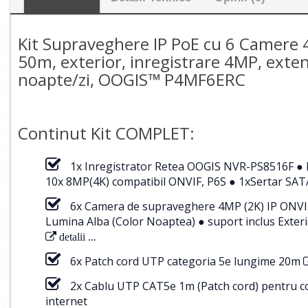
Kit Supraveghere IP PoE cu 6 Camere 4
50m, exterior, inregistrare 4MP, extens
noapte/zi, OOGIS™ P4MF6ERC
Continut Kit COMPLET:
1x Inregistrator Retea OOGIS NVR-PS8516F ● H
10x 8MP(4K) compatibil ONVIF, P6S ● 1xSertar SATA
6x Camera de supraveghere 4MP (2K) IP ONVI
Lumina Alba (Color Noaptea) ● suport inclus Ext
detalii ...
6x Patch cord UTP categoria 5e lungime 20m
2x Cablu UTP CAT5e 1m (Patch cord) pentru cone
internet