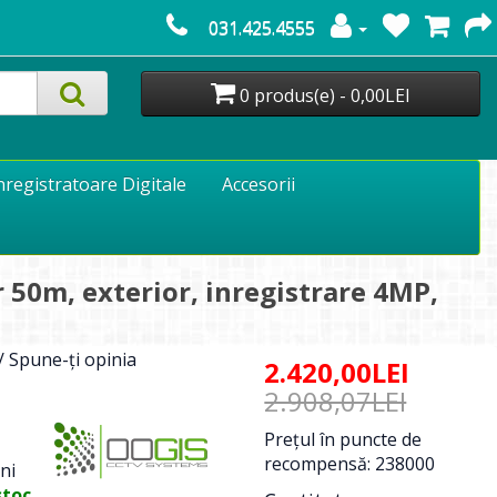
031.425.4555
0 produs(e) - 0,00LEI
nregistratoare Digitale
Accesorii
 50m, exterior, inregistrare 4MP,
/
Spune-ţi opinia
2.420,00LEI
2.908,07LEI
Preţul în puncte de
recompensă: 238000
ni
stoc