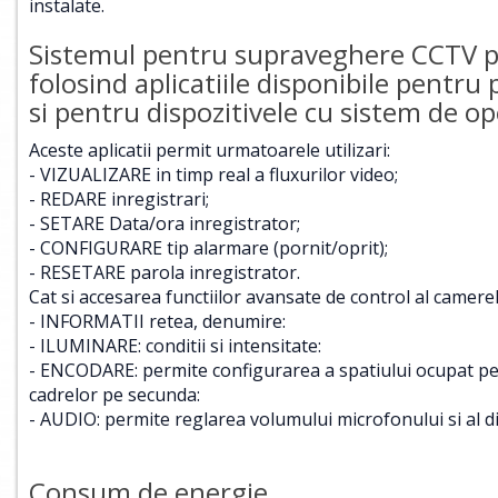
instalate.
Sistemul pentru supraveghere CCTV poa
folosind aplicatiile disponibile pentru
si pentru dispozitivele cu sistem de 
Aceste aplicatii permit urmatoarele utilizari:
- VIZUALIZARE in timp real a fluxurilor video;
- REDARE inregistrari;
- SETARE Data/ora inregistrator;
- CONFIGURARE tip alarmare (pornit/oprit);
- RESETARE parola inregistrator.
Cat si accesarea functiilor avansate de control al camerel
- INFORMATII retea, denumire:
- ILUMINARE: conditii si intensitate:
- ENCODARE: permite configurarea a spatiului ocupat pentr
cadrelor pe secunda:
- AUDIO: permite reglarea volumului microfonului si al d
Consum de energie