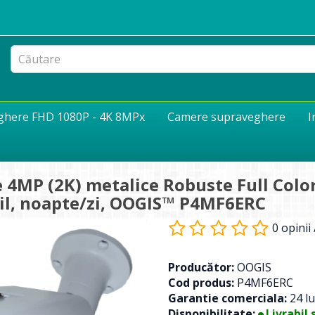
eghere FHD 1080P - 4K 8MPx
Camere supraveghere
I
 4MP (2K) metalice Robuste Full Color
bil, noapte/zi, OOGIS™ P4MF6ERC
0 opinii
Producător:
OOGIS
Cod produs:
P4MF6ERC
Garantie comerciala:
24 lu
Disponibilitate:
Livrabil 