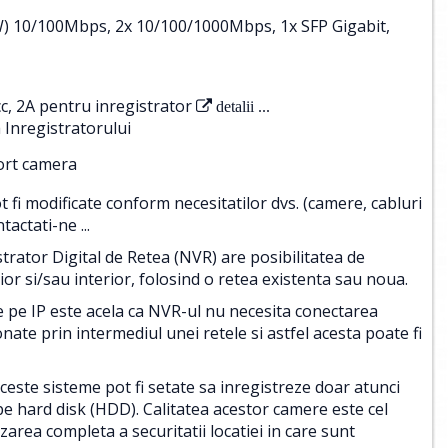
0W) 10/100Mbps, 2x 10/100/1000Mbps, 1x SFP Gigabit,
c, 2A pentru inregistrator
detalii ...
 Inregistratorului
port camera
i modificate conform necesitatilor dvs. (camere, cabluri
tactati-ne ...
ator Digital de Retea (NVR) are posibilitatea de
r si/sau interior, folosind o retea existenta sau noua.
e pe IP este acela ca NVR-ul nu necesita conectarea
onate prin intermediul unei retele si astfel acesta poate fi
aceste sisteme pot fi setate sa inregistreze doar atunci
e hard disk (HDD). Calitatea acestor camere este cel
area completa a securitatii locatiei in care sunt