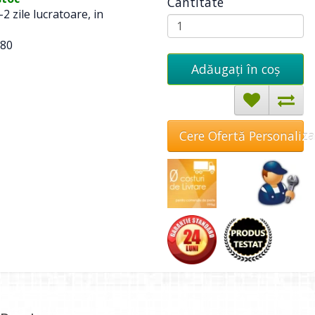
Cantitate
-2 zile lucratoare, in
80
Adăugați în coş
Cere Ofertă Personaliz