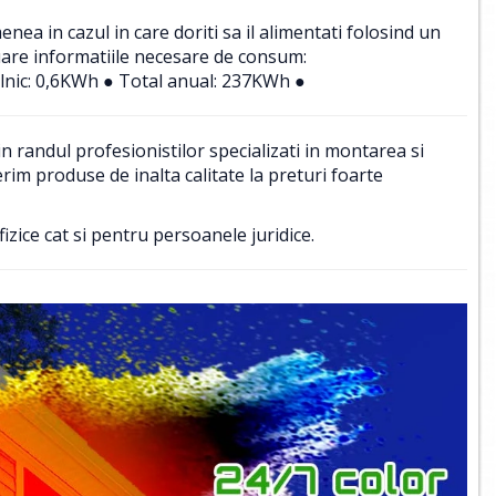
a in cazul in care doriti sa il alimentati folosind un
uare informatiile necesare de consum:
lnic: 0,6KWh ● Total anual: 237KWh ●
 randul profesionistilor specializati in montarea si
im produse de inalta calitate la preturi foarte
izice cat si pentru persoanele juridice.