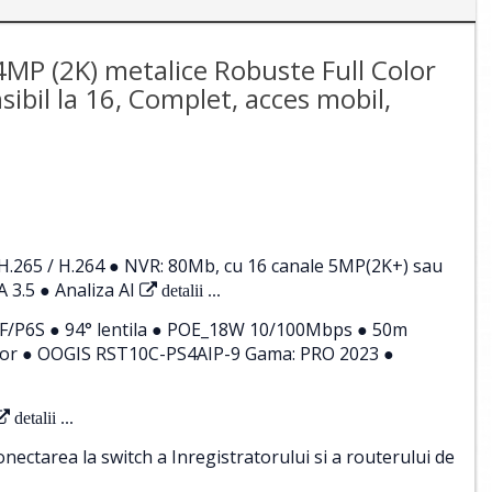
MP (2K) metalice Robuste Full Color
ibil la 16, Complet, acces mobil,
.265 / H.264 ● NVR: 80Mb, cu 16 canale 5MP(2K+) sau
 3.5 ● Analiza AI
detalii ...
F/P6S ● 94° lentila ● POE_18W 10/100Mbps ● 50m
erior ● OOGIS RST10C-PS4AIP-9 Gama: PRO 2023 ●
detalii ...
ctarea la switch a Inregistratorului si a routerului de