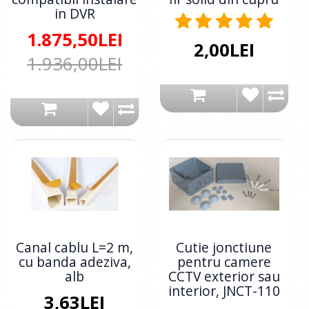
in DVR
1.875,50LEI
2,00LEI
1.936,00LEI
Canal cablu L=2 m,
Cutie jonctiune
cu banda adeziva,
pentru camere
alb
CCTV exterior sau
interior, JNCT-110
3,63LEI