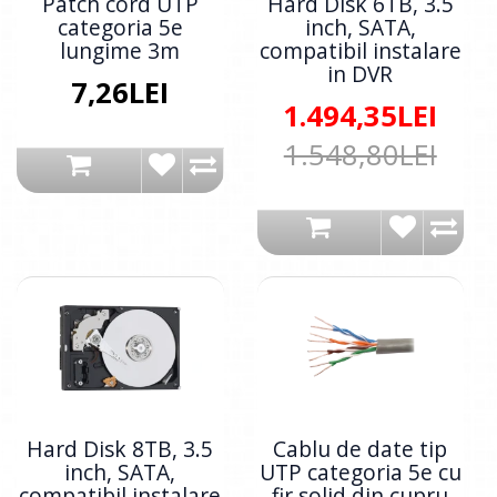
Patch cord UTP
Hard Disk 6TB, 3.5
categoria 5e
inch, SATA,
lungime 3m
compatibil instalare
in DVR
7,26LEI
1.494,35LEI
1.548,80LEI
Hard Disk 8TB, 3.5
Cablu de date tip
inch, SATA,
UTP categoria 5e cu
compatibil instalare
fir solid din cupru