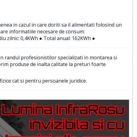
a in cazul in care doriti sa il alimentati folosind un
uare informatiile necesare de consum:
iu zilnic: 0,4KWh ● Total anual: 162KWh ●
 randul profesionistilor specializati in montarea si
im produse de inalta calitate la preturi foarte
izice cat si pentru persoanele juridice.