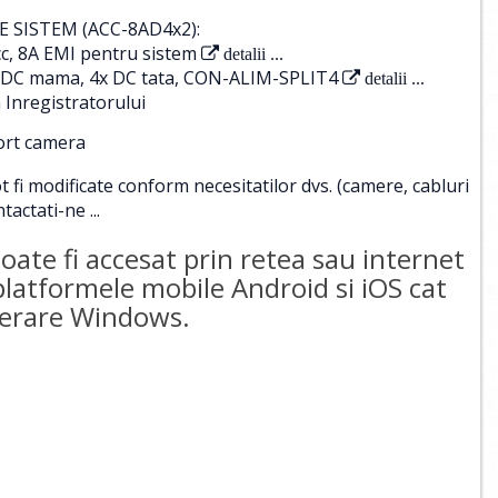
 SISTEM (ACC-8AD4x2):
c, 8A EMI pentru sistem
detalii ...
 1x DC mama, 4x DC tata, CON-ALIM-SPLIT4
detalii ...
 Inregistratorului
port camera
i modificate conform necesitatilor dvs. (camere, cabluri
tactati-ne ...
te fi accesat prin retea sau internet
 platformele mobile Android si iOS cat
operare Windows.