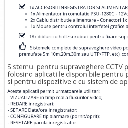
1x ACCESORII INREGISTRATOR SI ALIMENTARE
1x Alimentator in comutatie PSU-1280C - 12Vc
2x Cablu distributie alimentare - Conectori
1x Mouse pentru controlul interfetei grafice a
18x dibluri cu holtzsuruburi pentru fixare su
Sistemele complete de supraveghere video pot f
premufate 5m,10m,20m,30m sau UTP/FTP, etc).
con
Sistemul pentru supraveghere CCTV poa
folosind aplicatiile disponibile pentru
si pentru dispozitivele cu sistem de 
Aceste aplicatii permit urmatoarele utilizari:
- VIZUALIZARE in timp real a fluxurilor video;
- REDARE inregistrari;
- SETARE Data/ora inregistrator;
- CONFIGURARE tip alarmare (pornit/oprit);
- RESETARE parola inregistrator.