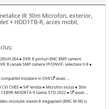
etalice IR 30m Microfon, exterior,
plet + HDD1TB-R, acces mobil,
clus:
.265/H.264 ● DVR: 8 porturi BNC 8MP camere
R: 8 canale 5MP camere IP/ONVIF, selectare 0-8 ●
 compatibil instalare in DVR
detalii ...
VI CVBS ● 94° lentila ● Microfon inclus ● 30m
OGIS CEB9R-MHD8TA-9 Gama: STD 2022 ●
detalii ...
ideo rezolutie maxim 8 megapixeli (BNC M-M) si