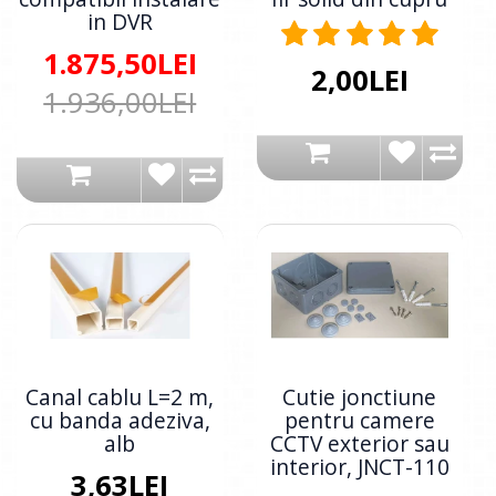
in DVR
1.875,50LEI
2,00LEI
1.936,00LEI
Canal cablu L=2 m,
Cutie jonctiune
cu banda adeziva,
pentru camere
alb
CCTV exterior sau
interior, JNCT-110
3,63LEI