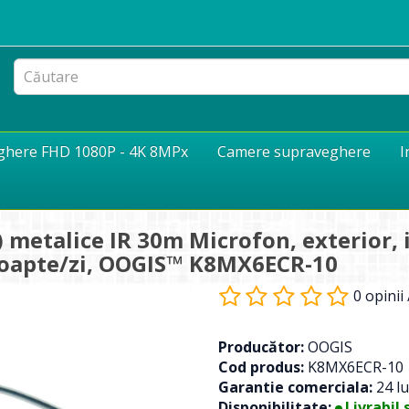
eghere FHD 1080P - 4K 8MPx
Camere supraveghere
I
metalice IR 30m Microfon, exterior, in
noapte/zi, OOGIS™ K8MX6ECR-10
0 opinii
Producător:
OOGIS
Cod produs:
K8MX6ECR-10
Garantie comerciala:
24 lu
Disponibilitate:
Livrabil 