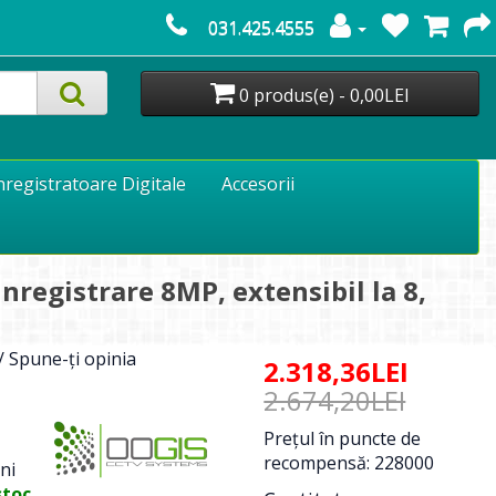
031.425.4555
0 produs(e) - 0,00LEI
nregistratoare Digitale
Accesorii
registrare 8MP, extensibil la 8,
/
Spune-ţi opinia
2.318,36LEI
2.674,20LEI
Preţul în puncte de
recompensă: 228000
ni
stoc