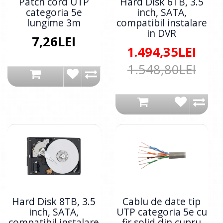
Patch cord UTP
Hard Disk 6TB, 3.5
categoria 5e
inch, SATA,
lungime 3m
compatibil instalare
in DVR
7,26LEI
1.494,35LEI
1.548,80LEI
Hard Disk 8TB, 3.5
Cablu de date tip
inch, SATA,
UTP categoria 5e cu
compatibil instalare
fir solid din cupru