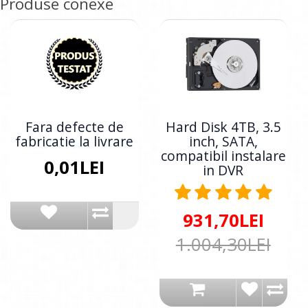
Produse conexe
Fara defecte de
Hard Disk 4TB, 3.5
fabricatie la livrare
inch, SATA,
compatibil instalare
0,01LEI
in DVR
931,70LEI
1.004,30LEI