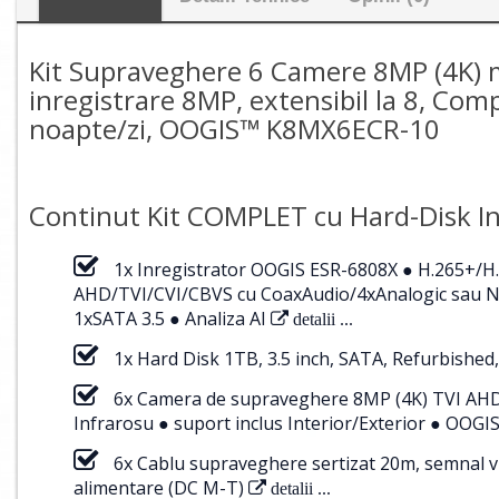
Kit Supraveghere 6 Camere 8MP (4K) m
inregistrare 8MP, extensibil la 8, Com
noapte/zi, OOGIS™ K8MX6ECR-10
Continut Kit COMPLET cu Hard-Disk In
1x Inregistrator OOGIS ESR-6808X ● H.265+/H
AHD/TVI/CVI/CBVS cu CoaxAudio/4xAnalogic sau NV
1xSATA 3.5 ● Analiza AI
detalii ...
1x Hard Disk 1TB, 3.5 inch, SATA, Refurbished,
6x Camera de supraveghere 8MP (4K) TVI AHD C
Infrarosu ● suport inclus Interior/Exterior ● O
6x Cablu supraveghere sertizat 20m, semnal v
alimentare (DC M-T)
detalii ...