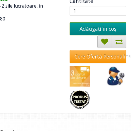
Cantitate
-2 zile lucratoare, in
80
Adăugați în coş
Cere Ofertă Personaliz