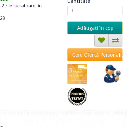
Cantitate
-2 zile lucratoare, in
29
Adăugați în coş
Cere Ofertă Personaliz