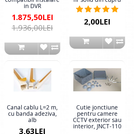
in DVR
1.875,50LEI
2,00LEI
1.936,00LEI
Canal cablu L=2 m,
Cutie jonctiune
cu banda adeziva,
pentru camere
alb
CCTV exterior sau
interior, JNCT-110
3,63LEI