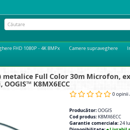
eghere FHD 1080P - 4K 8MPx
Camere supraveghere
I
metalice Full Color 30m Microfon, ext
/zi, OOGIS™ K8MX6ECC
0 opinii
Producător:
OOGIS
Cod produs:
K8MX6ECC
Garantie comerciala:
24 lu
Disponibilitate:
Livrabil 