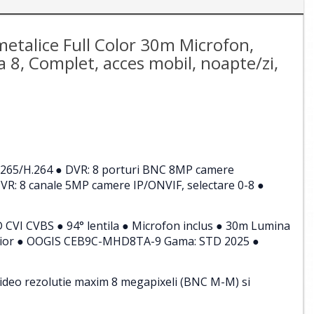
etalice Full Color 30m Microfon,
la 8, Complet, acces mobil, noapte/zi,
.265/H.264 ● DVR: 8 porturi BNC 8MP camere
R: 8 canale 5MP camere IP/ONVIF, selectare 0-8 ●
CVI CVBS ● 94° lentila ● Microfon inclus ● 30m Lumina
xterior ● OOGIS CEB9C-MHD8TA-9 Gama: STD 2025 ●
ideo rezolutie maxim 8 megapixeli (BNC M-M) si