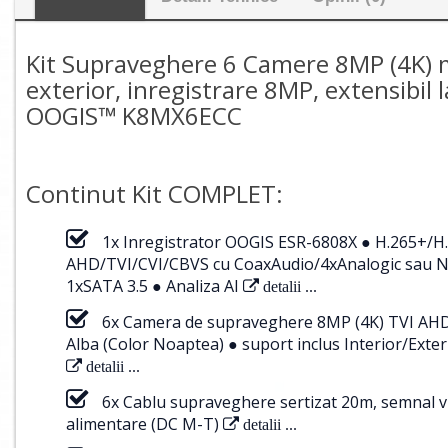
Kit Supraveghere 6 Camere 8MP (4K) m
exterior, inregistrare 8MP, extensibil 
OOGIS™ K8MX6ECC
Continut Kit COMPLET:
1x Inregistrator OOGIS ESR-6808X ● H.265+/H
AHD/TVI/CVI/CBVS cu CoaxAudio/4xAnalogic sau NV
1xSATA 3.5 ● Analiza AI
detalii ...
6x Camera de supraveghere 8MP (4K) TVI AHD 
Alba (Color Noaptea) ● suport inclus Interior/E
detalii ...
6x Cablu supraveghere sertizat 20m, semnal v
alimentare (DC M-T)
detalii ...