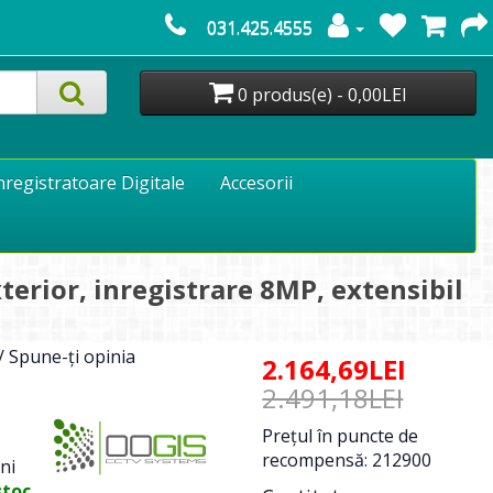
031.425.4555
0 produs(e) - 0,00LEI
nregistratoare Digitale
Accesorii
erior, inregistrare 8MP, extensibil
/
Spune-ţi opinia
2.164,69LEI
2.491,18LEI
Preţul în puncte de
recompensă: 212900
ni
stoc