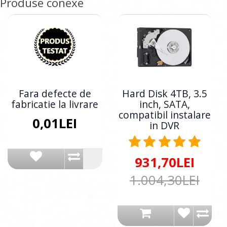
Produse conexe
Fara defecte de
Hard Disk 4TB, 3.5
fabricatie la livrare
inch, SATA,
compatibil instalare
0,01LEI
in DVR
931,70LEI
1.004,30LEI