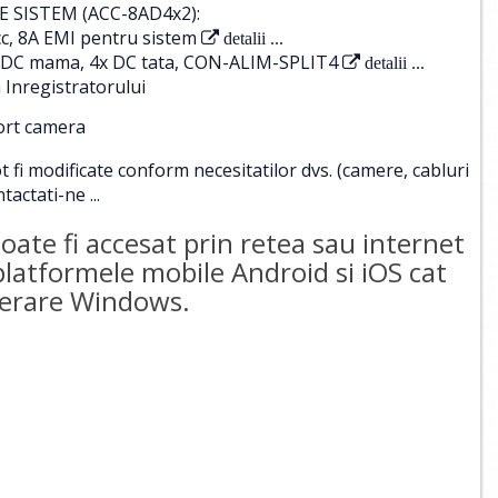
 SISTEM (ACC-8AD4x2):
c, 8A EMI pentru sistem
detalii ...
 1x DC mama, 4x DC tata, CON-ALIM-SPLIT4
detalii ...
 Inregistratorului
port camera
i modificate conform necesitatilor dvs. (camere, cabluri
tactati-ne ...
te fi accesat prin retea sau internet
 platformele mobile Android si iOS cat
operare Windows.