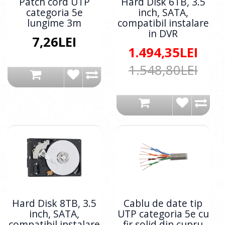
Patch cord UTP
Hard Disk 6TB, 3.5
categoria 5e
inch, SATA,
lungime 3m
compatibil instalare
in DVR
7,26LEI
1.494,35LEI
1.548,80LEI
Hard Disk 8TB, 3.5
Cablu de date tip
inch, SATA,
UTP categoria 5e cu
compatibil instalare
fir solid din cupru