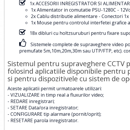
1x ACCESORII INREGISTRATOR SI ALIMENTARE
1x Alimentator in comutatie PSU-1280C - 12Vc
2x Cablu distributie alimentare - Conectori
1x Mouse pentru controlul interfetei grafice a
18x dibluri cu holtzsuruburi pentru fixare su
Sistemele complete de supraveghere video pot f
premufate 5m,10m,20m,30m sau UTP/FTP, etc).
con
Sistemul pentru supraveghere CCTV poa
folosind aplicatiile disponibile pentru
si pentru dispozitivele cu sistem de 
Aceste aplicatii permit urmatoarele utilizari:
- VIZUALIZARE in timp real a fluxurilor video;
- REDARE inregistrari;
- SETARE Data/ora inregistrator;
- CONFIGURARE tip alarmare (pornit/oprit);
- RESETARE parola inregistrator.