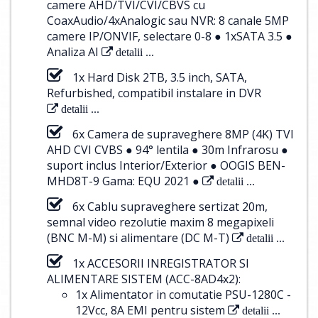
camere AHD/TVI/CVI/CBVS cu
CoaxAudio/4xAnalogic sau NVR: 8 canale 5MP
camere IP/ONVIF, selectare 0-8 ● 1xSATA 3.5 ●
Analiza AI
detalii ...
1x Hard Disk 2TB, 3.5 inch, SATA,
Refurbished, compatibil instalare in DVR
detalii ...
6x Camera de supraveghere 8MP (4K) TVI
AHD CVI CVBS ● 94° lentila ● 30m Infrarosu ●
suport inclus Interior/Exterior ● OOGIS BEN-
MHD8T-9 Gama: EQU 2021 ●
detalii ...
6x Cablu supraveghere sertizat 20m,
semnal video rezolutie maxim 8 megapixeli
(BNC M-M) si alimentare (DC M-T)
detalii ...
1x ACCESORII INREGISTRATOR SI
ALIMENTARE SISTEM (ACC-8AD4x2):
1x Alimentator in comutatie PSU-1280C -
12Vcc, 8A EMI pentru sistem
detalii ...