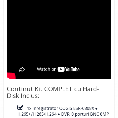
Continut Kit COMPLET cu Hard-
Disk Inclus:
1x Inregistrator OOGIS ESR-6808X ●
H.265+/H.265/H.264 ● DVR: 8 porturi BNC 8MP