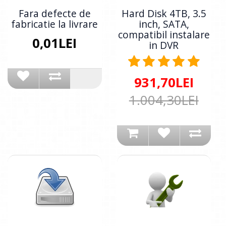
Fara defecte de
Hard Disk 4TB, 3.5
fabricatie la livrare
inch, SATA,
compatibil instalare
0,01LEI
in DVR
931,70LEI
1.004,30LEI