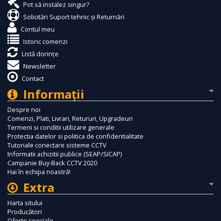
Pot să instalez singur?
Solicitări Suport tehnic și Returnări
Contul meu
Istoric comenzi
Listă dorințe
Newsletter
Contact
Informaţii
Despre noi
Comenzi, Plati, Livrari, Retururi, Upgradeuri
Termeni si conditii utilizare generale
Protectia datelor si politica de confidentialitate
Tutoriale conectare sisteme CCTV
Informatii achizitii publice (SEAP/SICAP)
Campanie Buy-Back CCTV 2020
Hai în echipa noastră!
Extra
Harta sitului
Producători
Oferte speciale