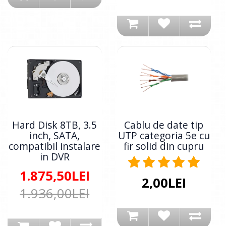
Hard Disk 8TB, 3.5
Cablu de date tip
inch, SATA,
UTP categoria 5e cu
compatibil instalare
fir solid din cupru
in DVR
1.875,50LEI
2,00LEI
1.936,00LEI