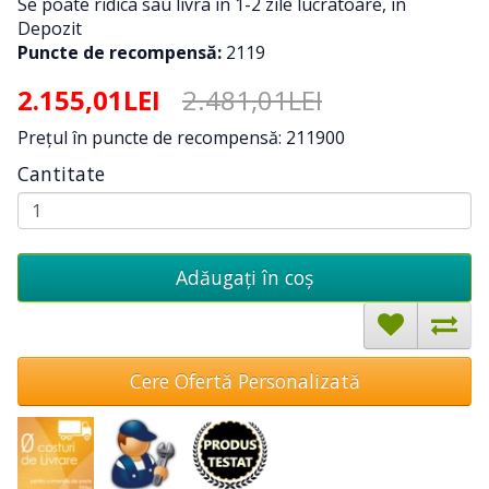
Se poate ridica sau livra in 1-2 zile lucratoare, in
Depozit
Puncte de recompensă:
2119
2.155,01LEI
2.481,01LEI
Preţul în puncte de recompensă: 211900
Cantitate
Adăugați în coş
Cere Ofertă Personalizată