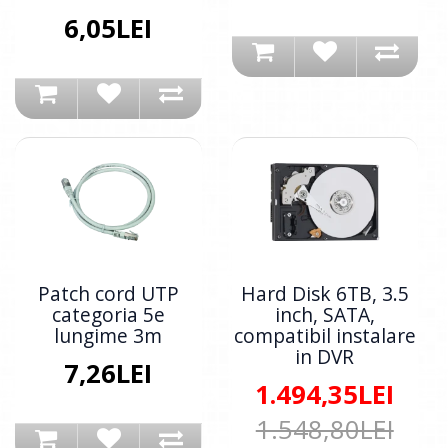
6,05LEI
Patch cord UTP
Hard Disk 6TB, 3.5
categoria 5e
inch, SATA,
lungime 3m
compatibil instalare
in DVR
7,26LEI
1.494,35LEI
1.548,80LEI