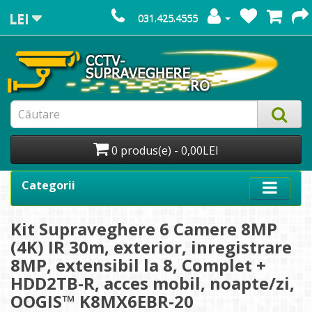
LEI
031.425.4555
0 produs(e) - 0,00LEI
Categorii
Kit Supraveghere 6 Camere 8MP
(4K) IR 30m, exterior, inregistrare
8MP, extensibil la 8, Complet +
HDD2TB-R, acces mobil, noapte/zi,
OOGIS™ K8MX6EBR-20