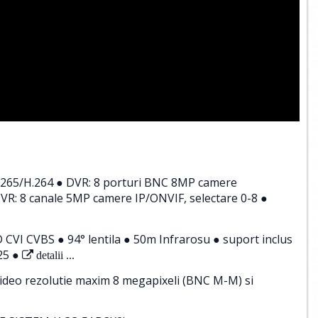
.265/H.264 ● DVR: 8 porturi BNC 8MP camere
R: 8 canale 5MP camere IP/ONVIF, selectare 0-8 ●
VI CVBS ● 94° lentila ● 50m Infrarosu ● suport inclus
25 ●
detalii ...
ideo rezolutie maxim 8 megapixeli (BNC M-M) si