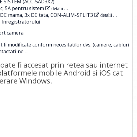
 SISTEM (ACC-5AD3X2):
c, 5A pentru sistem
detalii ...
 1x DC mama, 3x DC tata, CON-ALIM-SPLIT3
detalii ...
 Inregistratorului
port camera
i modificate conform necesitatilor dvs. (camere, cabluri
tactati-ne ...
te fi accesat prin retea sau internet
 platformele mobile Android si iOS cat
operare Windows.