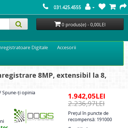
031.425.4555
0 produs(e) - 0,00LEI
nregistratoare Digitale
Accesorii
egistrare 8MP, extensibil la 8,
/
Spune-ţi opinia
1.942,05LEI
2.236,97LEI
Preţul în puncte de
recompensă: 191000
ni
stoc