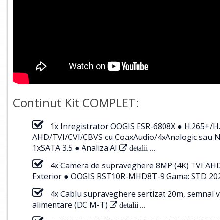
Continut Kit COMPLET:
1x Inregistrator OOGIS ESR-6808X ● H.265+/H
AHD/TVI/CVI/CBVS cu CoaxAudio/4xAnalogic sau NV
1xSATA 3.5 ● Analiza AI
detalii ...
4x Camera de supraveghere 8MP (4K) TVI AHD C
Exterior ● OOGIS RST10R-MHD8T-9 Gama: STD 20
4x Cablu supraveghere sertizat 20m, semnal v
alimentare (DC M-T)
detalii ...