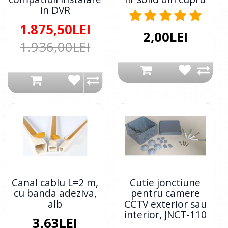
in DVR
1.875,50LEI
2,00LEI
1.936,00LEI
Canal cablu L=2 m,
Cutie jonctiune
cu banda adeziva,
pentru camere
alb
CCTV exterior sau
interior, JNCT-110
3,63LEI