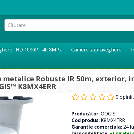
eghere FHD 1080P - 4K 8MPx
Camere supraveghere
I
metalice Robuste IR 50m, exterior, inr
OOGIS™ K8MX4ERR
0 opinii
Producător:
OOGIS
Cod produs:
K8MX4ERR
Garantie comerciala:
24 lu
Disponibilitate:
Livrabil 