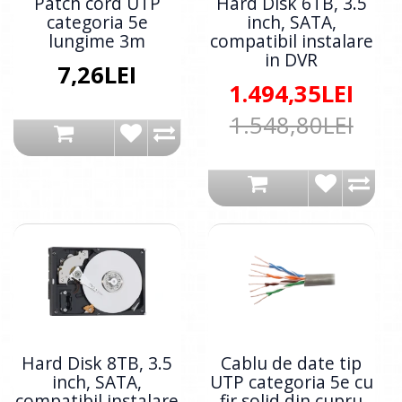
Patch cord UTP
Hard Disk 6TB, 3.5
categoria 5e
inch, SATA,
lungime 3m
compatibil instalare
in DVR
7,26LEI
1.494,35LEI
1.548,80LEI
Hard Disk 8TB, 3.5
Cablu de date tip
inch, SATA,
UTP categoria 5e cu
compatibil instalare
fir solid din cupru