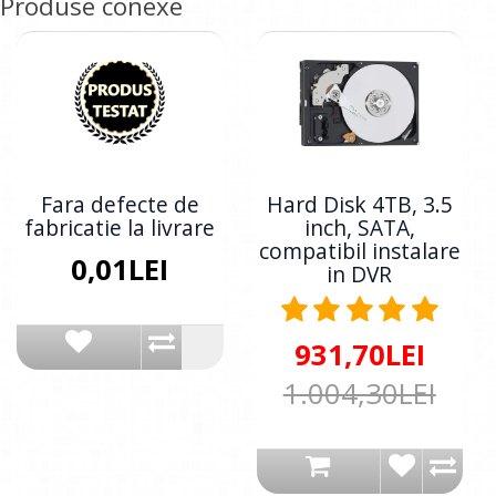
Produse conexe
Fara defecte de
Hard Disk 4TB, 3.5
fabricatie la livrare
inch, SATA,
compatibil instalare
0,01LEI
in DVR
931,70LEI
1.004,30LEI