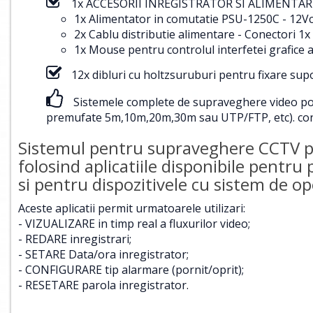
1x ACCESORII INREGISTRATOR SI ALIMENTARE
1x Alimentator in comutatie PSU-1250C - 12Vc
2x Cablu distributie alimentare - Conectori
1x Mouse pentru controlul interfetei grafice a
12x dibluri cu holtzsuruburi pentru fixare su
Sistemele complete de supraveghere video pot f
premufate 5m,10m,20m,30m sau UTP/FTP, etc).
con
Sistemul pentru supraveghere CCTV poa
folosind aplicatiile disponibile pentru
si pentru dispozitivele cu sistem de 
Aceste aplicatii permit urmatoarele utilizari:
- VIZUALIZARE in timp real a fluxurilor video;
- REDARE inregistrari;
- SETARE Data/ora inregistrator;
- CONFIGURARE tip alarmare (pornit/oprit);
- RESETARE parola inregistrator.