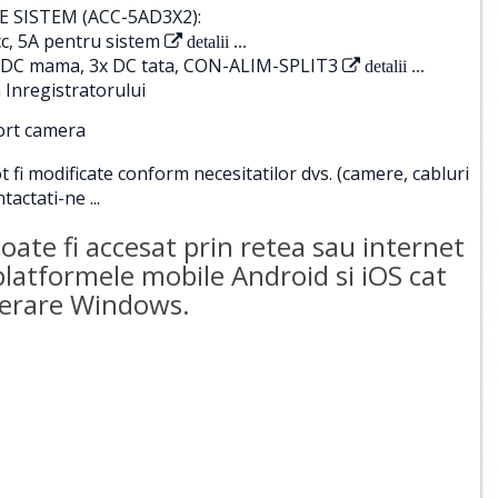
 SISTEM (ACC-5AD3X2):
c, 5A pentru sistem
detalii ...
 1x DC mama, 3x DC tata, CON-ALIM-SPLIT3
detalii ...
 Inregistratorului
port camera
i modificate conform necesitatilor dvs. (camere, cabluri
tactati-ne ...
te fi accesat prin retea sau internet
 platformele mobile Android si iOS cat
operare Windows.