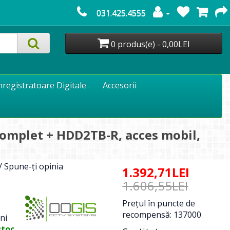
031.425.4555
0 produs(e) - 0,00LEI
nregistratoare Digitale
Accesorii
Complet + HDD2TB-R, acces mobil,
/
Spune-ţi opinia
1.392,71LEI
1.606,55LEI
Preţul în puncte de
recompensă: 137000
ni
stoc