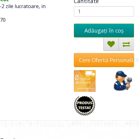
Cantitate
-2 zile lucratoare, in
70
Adăugați în coş
Cere Ofertă Personaliz