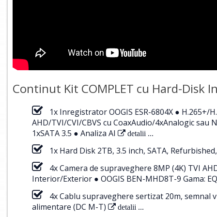
Continut Kit COMPLET cu Hard-Disk In
1x Inregistrator OOGIS ESR-6804X ● H.265+/H
AHD/TVI/CVI/CBVS cu CoaxAudio/4xAnalogic sau NV
1xSATA 3.5 ● Analiza AI
detalii ...
1x Hard Disk 2TB, 3.5 inch, SATA, Refurbished,
4x Camera de supraveghere 8MP (4K) TVI AHD C
Interior/Exterior ● OOGIS BEN-MHD8T-9 Gama: E
4x Cablu supraveghere sertizat 20m, semnal v
alimentare (DC M-T)
detalii ...