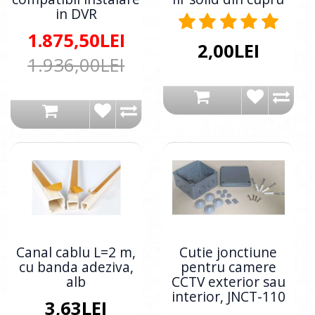
in DVR
1.875,50LEI
2,00LEI
1.936,00LEI
Canal cablu L=2 m,
Cutie jonctiune
cu banda adeziva,
pentru camere
alb
CCTV exterior sau
interior, JNCT-110
3,63LEI