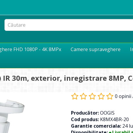
eghere FHD 1080P - 4K 8MPx
Camere supraveghere
I
IR 30m, exterior, inregistrare 8MP, 
0 opinii
Producător:
OOGIS
Cod produs:
K8MX4BR-20
Garantie comerciala:
24 lu
Disponibilitate:
Livrabil 