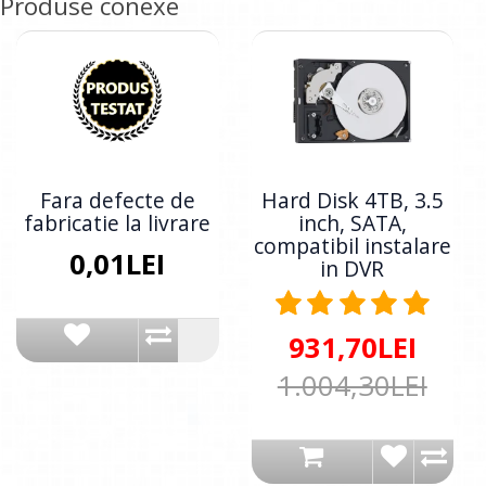
Produse conexe
Fara defecte de
Hard Disk 4TB, 3.5
fabricatie la livrare
inch, SATA,
compatibil instalare
0,01LEI
in DVR
931,70LEI
1.004,30LEI