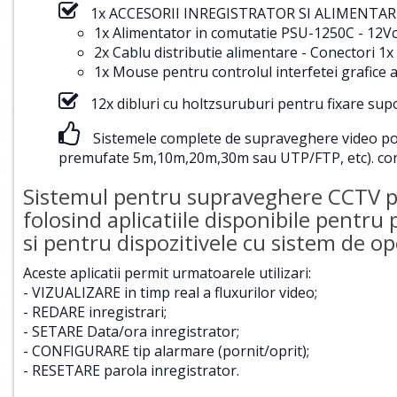
1x ACCESORII INREGISTRATOR SI ALIMENTARE
1x Alimentator in comutatie PSU-1250C - 12Vc
2x Cablu distributie alimentare - Conectori
1x Mouse pentru controlul interfetei grafice a
12x dibluri cu holtzsuruburi pentru fixare su
Sistemele complete de supraveghere video pot f
premufate 5m,10m,20m,30m sau UTP/FTP, etc).
con
Sistemul pentru supraveghere CCTV poa
folosind aplicatiile disponibile pentru
si pentru dispozitivele cu sistem de 
Aceste aplicatii permit urmatoarele utilizari:
- VIZUALIZARE in timp real a fluxurilor video;
- REDARE inregistrari;
- SETARE Data/ora inregistrator;
- CONFIGURARE tip alarmare (pornit/oprit);
- RESETARE parola inregistrator.