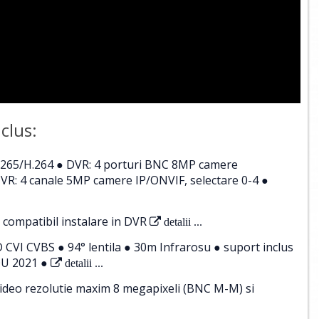
clus:
.265/H.264 ● DVR: 4 porturi BNC 8MP camere
R: 4 canale 5MP camere IP/ONVIF, selectare 0-4 ●
 compatibil instalare in DVR
detalii ...
VI CVBS ● 94° lentila ● 30m Infrarosu ● suport inclus
QU 2021 ●
detalii ...
ideo rezolutie maxim 8 megapixeli (BNC M-M) si