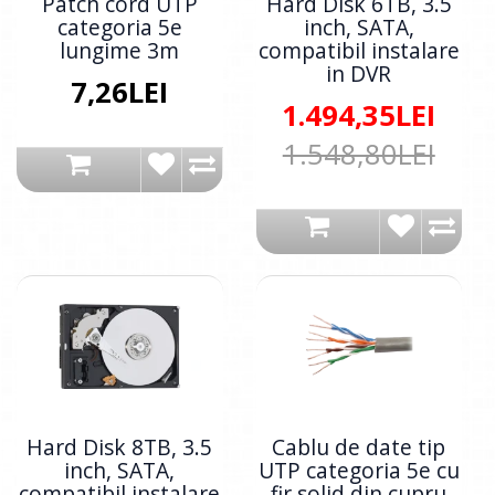
Patch cord UTP
Hard Disk 6TB, 3.5
categoria 5e
inch, SATA,
lungime 3m
compatibil instalare
in DVR
7,26LEI
1.494,35LEI
1.548,80LEI
Hard Disk 8TB, 3.5
Cablu de date tip
inch, SATA,
UTP categoria 5e cu
compatibil instalare
fir solid din cupru