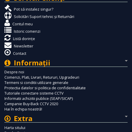
Pot să instalez singur?
Solicitări Suport tehnic și Returnări
Contul meu
Istoric comenzi
Listă dorințe
Newsletter
Contact
Informaţii
Despre noi
Comenzi, Plati, Livrari, Retururi, Upgradeuri
Termeni si conditii utilizare generale
Protectia datelor si politica de confidentialitate
Tutoriale conectare sisteme CCTV
Informatii achizitii publice (SEAP/SICAP)
Campanie Buy-Back CCTV 2020
Hai în echipa noastră!
Extra
Harta sitului