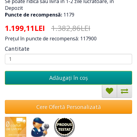
Se poate ridica sau livra in 1-2 zile lucratoare, in
Depozit
Puncte de recompensă:
1179
1.199,11LEI
1.382,86LEI
Preţul în puncte de recompensă: 117900
Cantitate
Adăugați în coş
Cere Ofertă Personalizată