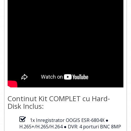
Continut Kit COMPLET cu Hard-
Disk Inclus:
1x Inregistrator OOGIS ESR-6804X ●
H.265+/H.265/H.264 ● DVR: 4 porturi BNC 8MP