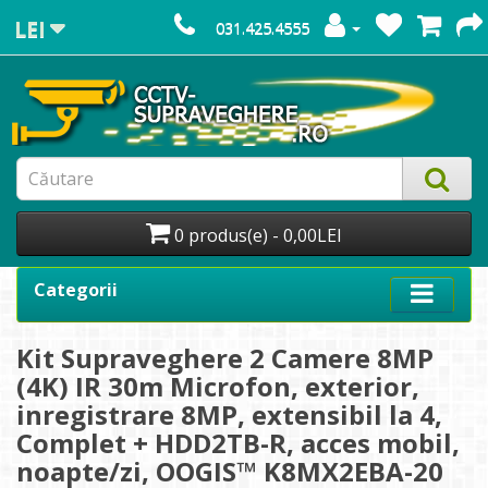
LEI
031.425.4555
0 produs(e) - 0,00LEI
Categorii
Kit Supraveghere 2 Camere 8MP
(4K) IR 30m Microfon, exterior,
inregistrare 8MP, extensibil la 4,
Complet + HDD2TB-R, acces mobil,
noapte/zi, OOGIS™ K8MX2EBA-20