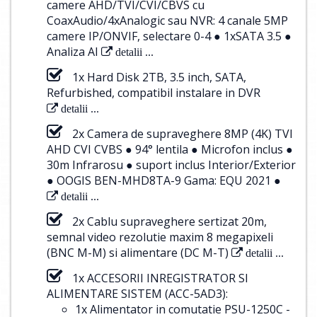
camere AHD/TVI/CVI/CBVS cu
CoaxAudio/4xAnalogic sau NVR: 4 canale 5MP
camere IP/ONVIF, selectare 0-4 ● 1xSATA 3.5 ●
Analiza AI
detalii ...
1x Hard Disk 2TB, 3.5 inch, SATA,
Refurbished, compatibil instalare in DVR
detalii ...
2x Camera de supraveghere 8MP (4K) TVI
AHD CVI CVBS ● 94° lentila ● Microfon inclus ●
30m Infrarosu ● suport inclus Interior/Exterior
● OOGIS BEN-MHD8TA-9 Gama: EQU 2021 ●
detalii ...
2x Cablu supraveghere sertizat 20m,
semnal video rezolutie maxim 8 megapixeli
(BNC M-M) si alimentare (DC M-T)
detalii ...
1x ACCESORII INREGISTRATOR SI
ALIMENTARE SISTEM (ACC-5AD3):
1x Alimentator in comutatie PSU-1250C -