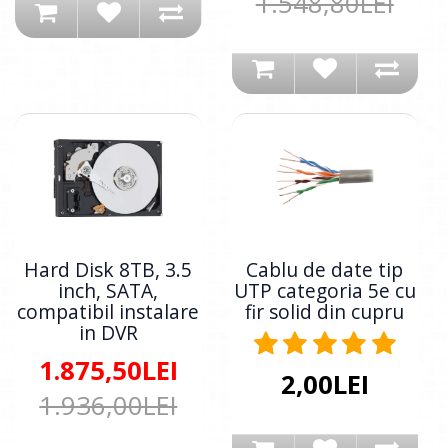
1.548,80LEI
Hard Disk 8TB, 3.5
Cablu de date tip
inch, SATA,
UTP categoria 5e cu
compatibil instalare
fir solid din cupru
in DVR
1.875,50LEI
2,00LEI
1.936,00LEI