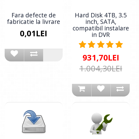
Fara defecte de
Hard Disk 4TB, 3.5
fabricatie la livrare
inch, SATA,
compatibil instalare
0,01LEI
in DVR
931,70LEI
1.004,30LEI