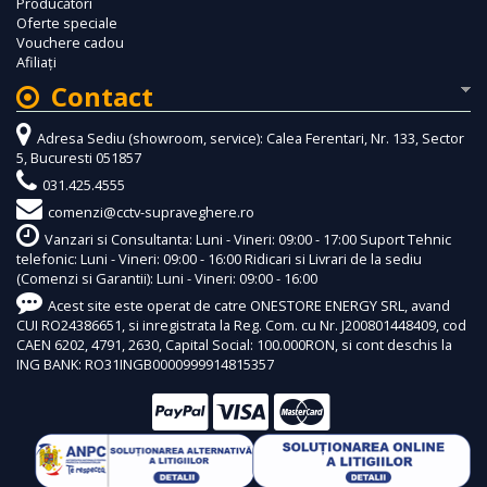
Producători
Oferte speciale
Vouchere cadou
Afiliaţi
Contact
Adresa Sediu (showroom, service): Calea Ferentari, Nr. 133, Sector
5, Bucuresti 051857
031.425.4555
comenzi@cctv-supraveghere.ro
Vanzari si Consultanta: Luni - Vineri: 09:00 - 17:00 Suport Tehnic
telefonic: Luni - Vineri: 09:00 - 16:00 Ridicari si Livrari de la sediu
(Comenzi si Garantii): Luni - Vineri: 09:00 - 16:00
Acest site este operat de catre ONESTORE ENERGY SRL, avand
CUI RO24386651, si inregistrata la Reg. Com. cu Nr. J200801448409, cod
CAEN 6202, 4791, 2630, Capital Social: 100.000RON, si cont deschis la
ING BANK: RO31INGB0000999914815357