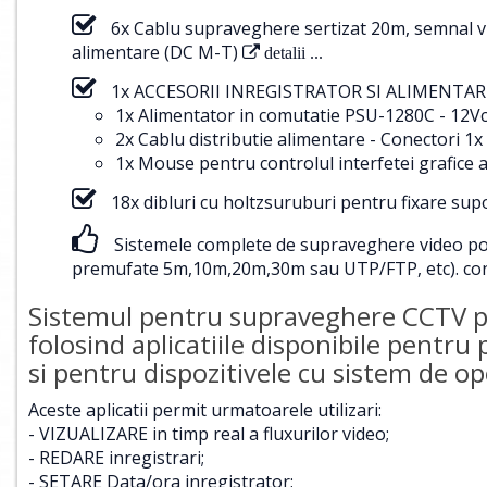
6x Cablu supraveghere sertizat 20m, semnal v
alimentare (DC M-T)
detalii ...
1x ACCESORII INREGISTRATOR SI ALIMENTARE
1x Alimentator in comutatie PSU-1280C - 12Vc
2x Cablu distributie alimentare - Conectori
1x Mouse pentru controlul interfetei grafice a
18x dibluri cu holtzsuruburi pentru fixare su
Sistemele complete de supraveghere video pot f
premufate 5m,10m,20m,30m sau UTP/FTP, etc).
con
Sistemul pentru supraveghere CCTV poa
folosind aplicatiile disponibile pentru
si pentru dispozitivele cu sistem de 
Aceste aplicatii permit urmatoarele utilizari:
- VIZUALIZARE in timp real a fluxurilor video;
- REDARE inregistrari;
- SETARE Data/ora inregistrator;