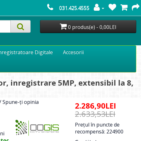
031.425.4555
0 produs(e) - 0,00LEI
nregistratoare Digitale
Accesorii
 inregistrare 5MP, extensibil la 8,
/
Spune-ţi opinia
2.286,90LEI
2.633,53LEI
Preţul în puncte de
recompensă: 224900
ni
stoc