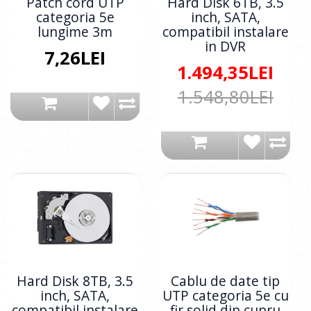
Patch cord UTP
Hard Disk 6TB, 3.5
categoria 5e
inch, SATA,
lungime 3m
compatibil instalare
in DVR
7,26LEI
1.494,35LEI
1.548,80LEI
Hard Disk 8TB, 3.5
Cablu de date tip
inch, SATA,
UTP categoria 5e cu
compatibil instalare
fir solid din cupru