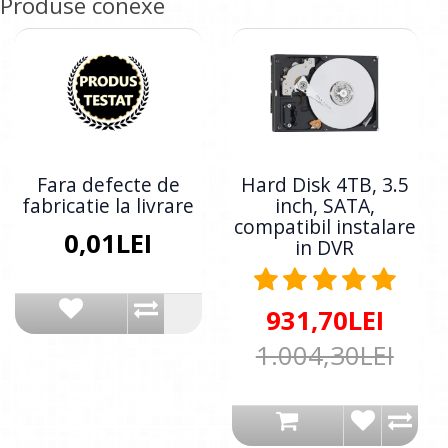
Produse conexe
Fara defecte de
Hard Disk 4TB, 3.5
fabricatie la livrare
inch, SATA,
compatibil instalare
0,01LEI
in DVR
931,70LEI
1.004,30LEI