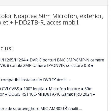
olor Noaptea 50m Microfon, exterior,
plet + HDD2TB-R, acces mobil,
clus:
5+/H.265/H.264 ● DVR: 8 porturi BNC 5MP/8MP-N camere
R: 8 canale 2MP camere IP/ONVIF, selectare 0-8 ●
 compatibil instalare in DVR
detalii ...
VI CVBS ● 100° lentila ● Microfon Intrare ● 50m
terior ● OOGIS RST10C-MHD8TA-10 Gama: PRO 2024 ●
amere de supraveghere MIC-AMR02
detalii ...