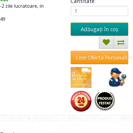
Cantitate
-2 zile lucratoare, in
49
Adăugați în coş
Cere Ofertă Personaliz