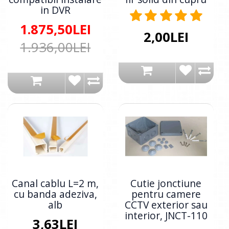
in DVR
1.875,50LEI
2,00LEI
1.936,00LEI
Canal cablu L=2 m,
Cutie jonctiune
cu banda adeziva,
pentru camere
alb
CCTV exterior sau
interior, JNCT-110
3,63LEI