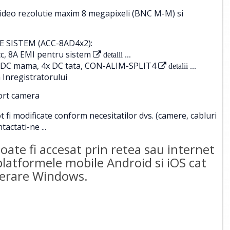
ideo rezolutie maxim 8 megapixeli (BNC M-M) si
 SISTEM (ACC-8AD4x2):
c, 8A EMI pentru sistem
detalii ...
 1x DC mama, 4x DC tata, CON-ALIM-SPLIT4
detalii ...
 Inregistratorului
port camera
i modificate conform necesitatilor dvs. (camere, cabluri
tactati-ne ...
te fi accesat prin retea sau internet
 platformele mobile Android si iOS cat
operare Windows.