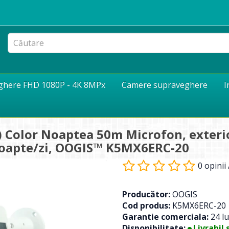
eghere FHD 1080P - 4K 8MPx
Camere supraveghere
I
Color Noaptea 50m Microfon, exterior,
noapte/zi, OOGIS™ K5MX6ERC-20
0 opinii
Producător:
OOGIS
Cod produs:
K5MX6ERC-20
Garantie comerciala:
24 lu
Disponibilitate:
Livrabil 