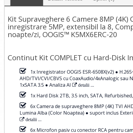
Kit Supraveghere 6 Camere 8MP (4K) C
inregistrare 5MP, extensibil la 8, Com
noapte/zi, OOGIS™ K5MX6ERC-20
Continut Kit COMPLET cu Hard-Disk In
1x Inregistrator OOGIS ESR-6508X(v2) ● H.26
AHD/TVI/CVI/CBVS cu CoaxAudio/4xAnalogic sau NV
1xSATA 3.5 ● Analiza AI
detalii ...
1x Hard Disk 2TB, 3.5 inch, SATA, Refurbished,
6x Camera de supraveghere 8MP (4K) TVI AHD C
Lumina Alba (Color Noaptea) ● suport inclus Ex
detalii ...
6x Microfon pasiv cu conector RCA pentru c