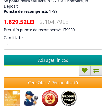
Se poate ridica sau livra in 1-2 zile lucratoare, in
Depozit
Puncte de recompensă:
1799
1.829,52LEI
2.104,79LEI
Preţul în puncte de recompensă: 179900
Cantitate
Adăugați în coş
Cere Ofertă Personalizată