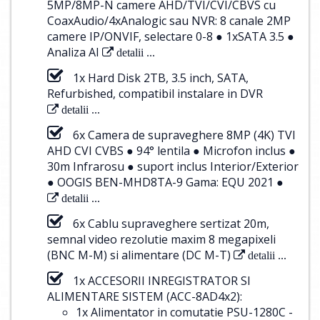
5MP/8MP-N camere AHD/TVI/CVI/CBVS cu
CoaxAudio/4xAnalogic sau NVR: 8 canale 2MP
camere IP/ONVIF, selectare 0-8 ● 1xSATA 3.5 ●
Analiza AI
detalii ...
1x Hard Disk 2TB, 3.5 inch, SATA,
Refurbished, compatibil instalare in DVR
detalii ...
6x Camera de supraveghere 8MP (4K) TVI
AHD CVI CVBS ● 94° lentila ● Microfon inclus ●
30m Infrarosu ● suport inclus Interior/Exterior
● OOGIS BEN-MHD8TA-9 Gama: EQU 2021 ●
detalii ...
6x Cablu supraveghere sertizat 20m,
semnal video rezolutie maxim 8 megapixeli
(BNC M-M) si alimentare (DC M-T)
detalii ...
1x ACCESORII INREGISTRATOR SI
ALIMENTARE SISTEM (ACC-8AD4x2):
1x Alimentator in comutatie PSU-1280C -