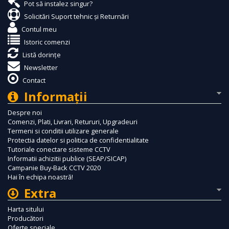
Pot să instalez singur?
Solicitări Suport tehnic și Returnări
Contul meu
Istoric comenzi
Listă dorințe
Newsletter
Contact
Informaţii
Despre noi
Comenzi, Plati, Livrari, Retururi, Upgradeuri
Termeni si conditii utilizare generale
Protectia datelor si politica de confidentialitate
Tutoriale conectare sisteme CCTV
Informatii achizitii publice (SEAP/SICAP)
Campanie Buy-Back CCTV 2020
Hai în echipa noastră!
Extra
Harta sitului
Producători
Oferte speciale