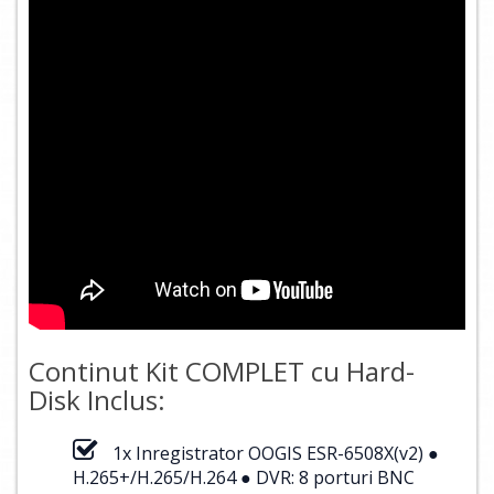
Continut Kit COMPLET cu Hard-
Disk Inclus:
1x Inregistrator OOGIS ESR-6508X(v2) ●
H.265+/H.265/H.264 ● DVR: 8 porturi BNC