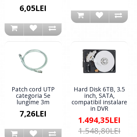
6,05LEI
Patch cord UTP
Hard Disk 6TB, 3.5
categoria 5e
inch, SATA,
lungime 3m
compatibil instalare
in DVR
7,26LEI
1.494,35LEI
1.548,80LEI