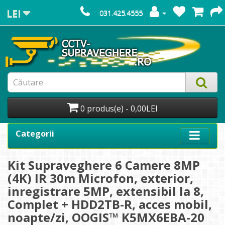
LEI
031.425.4555
0 produs(e) - 0,00LEI
Categorii
Kit Supraveghere 6 Camere 8MP
(4K) IR 30m Microfon, exterior,
inregistrare 5MP, extensibil la 8,
Complet + HDD2TB-R, acces mobil,
noapte/zi, OOGIS™ K5MX6EBA-20