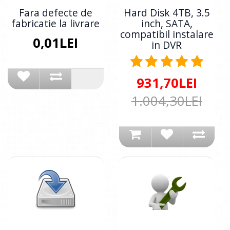
Fara defecte de
Hard Disk 4TB, 3.5
fabricatie la livrare
inch, SATA,
compatibil instalare
0,01LEI
in DVR
931,70LEI
1.004,30LEI