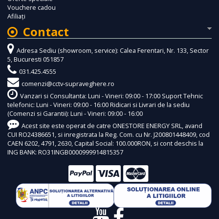
Vouchere cadou
Afiliaţi
Contact
Adresa Sediu (showroom, service): Calea Ferentari, Nr. 133, Sector
5, Bucuresti 051857
031.425.4555
comenzi@cctv-supraveghere.ro
Vanzari si Consultanta: Luni - Vineri: 09:00 - 17:00 Suport Tehnic
telefonic: Luni - Vineri: 09:00 - 16:00 Ridicari si Livrari de la sediu
(Comenzi si Garantii): Luni - Vineri: 09:00 - 16:00
Acest site este operat de catre ONESTORE ENERGY SRL, avand
CUI RO24386651, si inregistrata la Reg. Com. cu Nr. J200801448409, cod
CAEN 6202, 4791, 2630, Capital Social: 100.000RON, si cont deschis la
ING BANK: RO31INGB0000999914815357