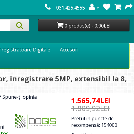
031.425.4555
0 produs(e) - 0,00LEI
nregistratoare Digitale
Accesorii
 inregistrare 5MP, extensibil la 8,
/
Spune-ţi opinia
1.565,74LEI
1.809,92LEI
Preţul în puncte de
recompensă: 154000
ni
stoc