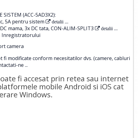
 SISTEM (ACC-5AD3X2):
c, 5A pentru sistem
detalii ...
 1x DC mama, 3x DC tata, CON-ALIM-SPLIT3
detalii ...
 Inregistratorului
port camera
i modificate conform necesitatilor dvs. (camere, cabluri
tactati-ne ...
te fi accesat prin retea sau internet
 platformele mobile Android si iOS cat
operare Windows.