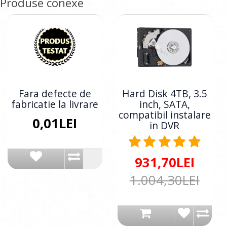
Produse conexe
Fara defecte de
Hard Disk 4TB, 3.5
fabricatie la livrare
inch, SATA,
compatibil instalare
0,01LEI
in DVR
931,70LEI
1.004,30LEI