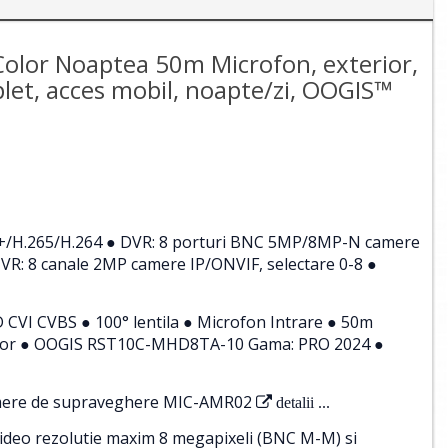
olor Noaptea 50m Microfon, exterior,
plet, acces mobil, noapte/zi, OOGIS™
5+/H.265/H.264 ● DVR: 8 porturi BNC 5MP/8MP-N camere
R: 8 canale 2MP camere IP/ONVIF, selectare 0-8 ●
VI CVBS ● 100° lentila ● Microfon Intrare ● 50m
terior ● OOGIS RST10C-MHD8TA-10 Gama: PRO 2024 ●
amere de supraveghere MIC-AMR02
detalii ...
ideo rezolutie maxim 8 megapixeli (BNC M-M) si