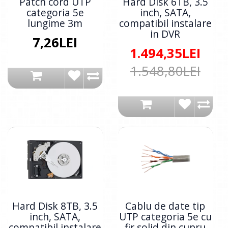
Patch cord UTP
Hard Disk 6TB, 3.5
categoria 5e
inch, SATA,
lungime 3m
compatibil instalare
in DVR
7,26LEI
1.494,35LEI
1.548,80LEI
Hard Disk 8TB, 3.5
Cablu de date tip
inch, SATA,
UTP categoria 5e cu
compatibil instalare
fir solid din cupru