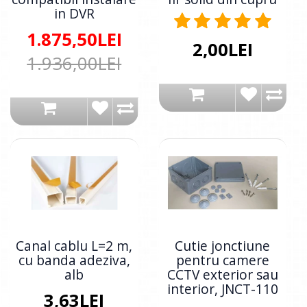
in DVR
1.875,50LEI
2,00LEI
1.936,00LEI
Canal cablu L=2 m,
Cutie jonctiune
cu banda adeziva,
pentru camere
alb
CCTV exterior sau
interior, JNCT-110
3,63LEI