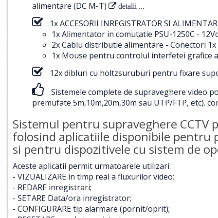
alimentare (DC M-T)
detalii ...
1x ACCESORII INREGISTRATOR SI ALIMENTARE
1x Alimentator in comutatie PSU-1250C - 12Vc
2x Cablu distributie alimentare - Conectori
1x Mouse pentru controlul interfetei grafice a
12x dibluri cu holtzsuruburi pentru fixare su
Sistemele complete de supraveghere video pot f
premufate 5m,10m,20m,30m sau UTP/FTP, etc).
con
Sistemul pentru supraveghere CCTV poa
folosind aplicatiile disponibile pentru
si pentru dispozitivele cu sistem de 
Aceste aplicatii permit urmatoarele utilizari:
- VIZUALIZARE in timp real a fluxurilor video;
- REDARE inregistrari;
- SETARE Data/ora inregistrator;
- CONFIGURARE tip alarmare (pornit/oprit);