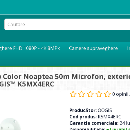
eghere FHD 1080P - 4K 8MPx
Camere supraveghere
I
Color Noaptea 50m Microfon, exterior,
OOGIS™ K5MX4ERC
0 opinii
Producător:
OOGIS
Cod produs:
K5MX4ERC
Garantie comerciala:
24 lu
Disponibilitate:
Livrabil 