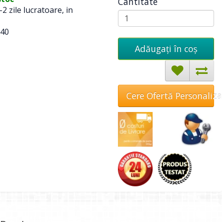
Cantitate
-2 zile lucratoare, in
40
Adăugați în coş
Cere Ofertă Personaliz