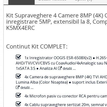
Kit Supraveghere 4 Camere 8MP (4K) C
inregistrare 5MP, extensibil la 8, Com
K5MX4ERC
Continut Kit COMPLET:
1x Inregistrator OOGIS ESR-6508X(v2) ● H.26
AHD/TVI/CVI/CBVS cu CoaxAudio/4xAnalogic sau NV
1xSATA 3.5 ● Analiza AI
detalii ...
4x Camera de supraveghere 8MP (4K) TVI AHD C
Lumina Alba (Color Noaptea) ● suport inclus Ex
detalii ...
4x Microfon pasiv cu conector RCA pentru c
4x Cablu supraveghere sertizat 20m, semnal v