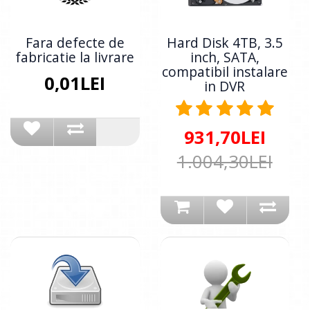
Fara defecte de
Hard Disk 4TB, 3.5
fabricatie la livrare
inch, SATA,
compatibil instalare
0,01LEI
in DVR
931,70LEI
1.004,30LEI