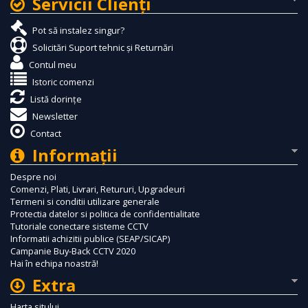
Servicii Clienţi
Pot să instalez singur?
Solicitări Suport tehnic și Returnări
Contul meu
Istoric comenzi
Listă dorințe
Newsletter
Contact
Informaţii
Despre noi
Comenzi, Plati, Livrari, Retururi, Upgradeuri
Termeni si conditii utilizare generale
Protectia datelor si politica de confidentialitate
Tutoriale conectare sisteme CCTV
Informatii achizitii publice (SEAP/SICAP)
Campanie Buy-Back CCTV 2020
Hai în echipa noastră!
Extra
Harta sitului