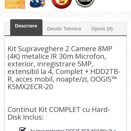
Descriere
Detalii Tehnice
Opinii (0)
Kit Supraveghere 2 Camere 8MP
(4K) metalice IR 30m Microfon,
exterior, inregistrare 5MP,
extensibil la 4, Complet + HDD2TB-
R, acces mobil, noapte/zi, OOGIS™
K5MX2ECR-20
Continut Kit COMPLET cu Hard-
Disk Inclus:
1x Inregistrator OOGIS ESR-6504X(v2) ●