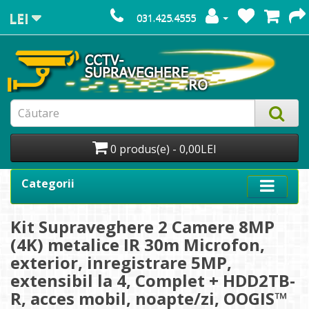
LEI
031.425.4555
0 produs(e) - 0,00LEI
Categorii
Kit Supraveghere 2 Camere 8MP
(4K) metalice IR 30m Microfon,
exterior, inregistrare 5MP,
extensibil la 4, Complet + HDD2TB-
R, acces mobil, noapte/zi, OOGIS™