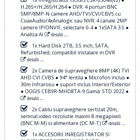
H.265+/H.265/H.264 ● DVR: 4 porturi BNC
5MP/8MP-N camere AHD/TVI/CVI/CBVS cu
CoaxAudio/4xAnalogic sau NVR: 4 canale 2MP
camere IP/ONVIF, selectare 0-4 ● 1xSATA 3.5 ●
Analiza AI
detalii ...
1x Hard Disk 2TB, 3.5 inch, SATA,
Refurbished, compatibil instalare in DVR
detalii ...
2x Camera de supraveghere 8MP (4K) TVI
AHD CVI CVBS ● 94° lentila ● Microfon inclus ●
30m Infrarosu ● suport inclus Interior/Exterior
● OOGIS CEB9R-MHD8TA-9 Gama: STD 2022 ●
detalii ...
2x Cablu supraveghere sertizat 20m,
semnal video rezolutie maxim 8 megapixeli
(BNC M-M) si alimentare (DC M-T)
detalii ...
1x ACCESORII INREGISTRATOR SI