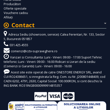
Producători
Oferte speciale
Vouchere cadou
Afiliaţi
Contact
Adresa Sediu (showroom, service): Calea Ferentari, Nr. 133, Sector
5, Bucuresti 051857
031.425.4555
comenzi@cctv-supraveghere.ro
Vanzari si Consultanta: Luni - Vineri: 09:00 - 17:00 Suport Tehnic
telefonic: Luni - Vineri: 09:00 - 16:00 Ridicari si Livrari de la sediu
(Comenzi si Garantii): Luni - Vineri: 09:00 - 16:00
Acest site este operat de catre ONESTORE ENERGY SRL, avand
CUI RO24386651, si inregistrata la Reg. Com. cu Nr. J200801448409, cod
CAEN 6202, 4791, 2630, Capital Social: 100.000RON, si cont deschis la
ING BANK: RO31INGB0000999914815357