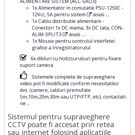
ALIMENTARE SISTEM (ACC-5AD3):
1x Alimentator in comutatie PSU-1250C -
12Vcc, 5A pentru sistem
detalii ...
1x Cablu distributie alimentare -
Conectori 1x DC mama, 3x DC tata, CON-
ALIM-SPLIT3
detalii ...
1x Mouse pentru controlul interfetei
grafice a Inregistratorului
6x dibluri cu holtzsuruburi pentru fixare
suport camera
Sistemele complete de supraveghere
video pot fi modificate conform necesitatilor
dvs. (camere, cabluri premufate
5m,10m,20m,30m sau UTP/FTP, etc).
contactati-
ne ...
Sistemul pentru supraveghere
CCTV poate fi accesat prin retea
sau internet folosind aplicatiile