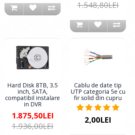
1.548,80LEI
Hard Disk 8TB, 3.5
Cablu de date tip
inch, SATA,
UTP categoria 5e cu
compatibil instalare
fir solid din cupru
in DVR
1.875,50LEI
2,00LEI
1.936,00LEI