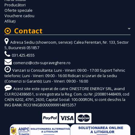
Producători
Oferte speciale
Vouchere cadou
Afiliaţi
Contact
Adresa Sediu (showroom, service): Calea Ferentari, Nr. 133, Sector
5, Bucuresti 051857
031.425.4555
comenzi@cctv-supraveghere.ro
Vanzari si Consultanta: Luni - Vineri: 09:00 - 17:00 Suport Tehnic
telefonic: Luni - Vineri: 09:00 - 16:00 Ridicari si Livrari de la sediu
(Comenzi si Garantii): Luni - Vineri: 09:00 - 16:00
Acest site este operat de catre ONESTORE ENERGY SRL, avand
CUI RO24386651, si inregistrata la Reg. Com. cu Nr. J200801448409, cod
CAEN 6202, 4791, 2630, Capital Social: 100.000RON, si cont deschis la
ING BANK: RO31INGB0000999914815357