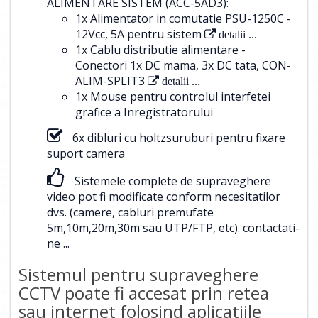
ALIMENTARE SISTEM (ACC-5AD3):
1x Alimentator in comutatie PSU-1250C -
12Vcc, 5A pentru sistem
detalii ...
1x Cablu distributie alimentare -
Conectori 1x DC mama, 3x DC tata, CON-
ALIM-SPLIT3
detalii ...
1x Mouse pentru controlul interfetei
grafice a Inregistratorului
6x dibluri cu holtzsuruburi pentru fixare
suport camera
Sistemele complete de supraveghere
video pot fi modificate conform necesitatilor
dvs. (camere, cabluri premufate
5m,10m,20m,30m sau UTP/FTP, etc).
contactati-
ne ...
Sistemul pentru supraveghere
CCTV poate fi accesat prin retea
sau internet folosind aplicatiile