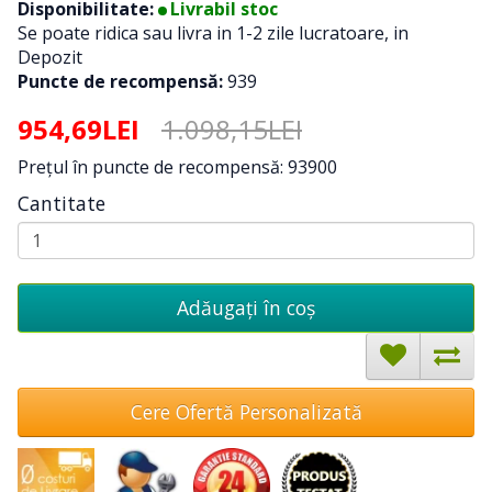
Disponibilitate:
Livrabil stoc
Se poate ridica sau livra in 1-2 zile lucratoare, in
Depozit
Puncte de recompensă:
939
954,69LEI
1.098,15LEI
Preţul în puncte de recompensă: 93900
Cantitate
Adăugați în coş
Cere Ofertă Personalizată