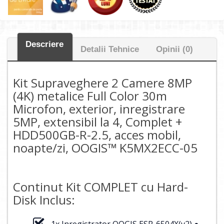
Descriere
Detalii Tehnice
Opinii (0)
Kit Supraveghere 2 Camere 8MP
(4K) metalice Full Color 30m
Microfon, exterior, inregistrare
5MP, extensibil la 4, Complet +
HDD500GB-R-2.5, acces mobil,
noapte/zi, OOGIS™ K5MX2ECC-05
Continut Kit COMPLET cu Hard-
Disk Inclus:
1x Inregistrator OOGIS ESR-6504X(v2) ●