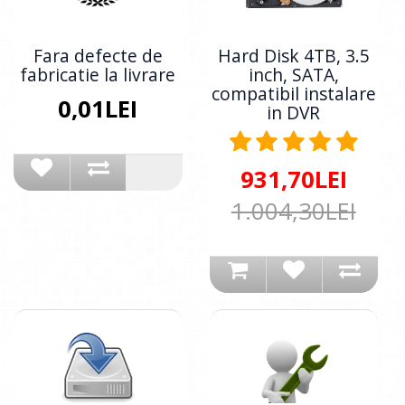
Fara defecte de
Hard Disk 4TB, 3.5
fabricatie la livrare
inch, SATA,
compatibil instalare
0,01LEI
in DVR
931,70LEI
1.004,30LEI