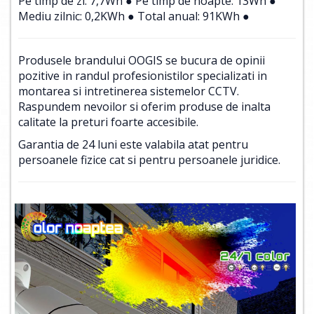
Pe timp de zi: 7,7Wh ● Pe timp de noapte: 13Wh ●
Mediu zilnic: 0,2KWh ● Total anual: 91KWh ●
Produsele brandului OOGIS se bucura de opinii
pozitive in randul profesionistilor specializati in
montarea si intretinerea sistemelor CCTV.
Raspundem nevoilor si oferim produse de inalta
calitate la preturi foarte accesibile.
Garantia de 24 luni este valabila atat pentru
persoanele fizice cat si pentru persoanele juridice.