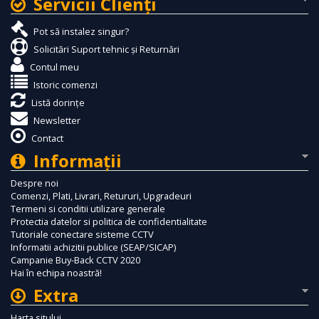
Servicii Clienţi
Pot să instalez singur?
Solicitări Suport tehnic și Returnări
Contul meu
Istoric comenzi
Listă dorințe
Newsletter
Contact
Informaţii
Despre noi
Comenzi, Plati, Livrari, Retururi, Upgradeuri
Termeni si conditii utilizare generale
Protectia datelor si politica de confidentialitate
Tutoriale conectare sisteme CCTV
Informatii achizitii publice (SEAP/SICAP)
Campanie Buy-Back CCTV 2020
Hai în echipa noastră!
Extra
Harta sitului