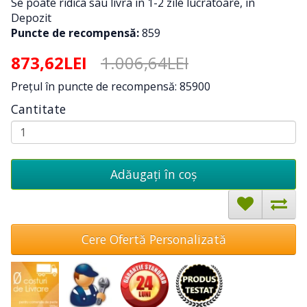
Se poate ridica sau livra in 1-2 zile lucratoare, in
Depozit
Puncte de recompensă:
859
873,62LEI
1.006,64LEI
Preţul în puncte de recompensă: 85900
Cantitate
Adăugați în coş
Cere Ofertă Personalizată