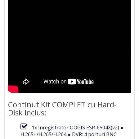
Continut Kit COMPLET cu Hard-
Disk Inclus:
1x Inregistrator OOGIS ESR-6504X(v2) ●
H.265+/H.265/H.264 ● DVR: 4 porturi BNC