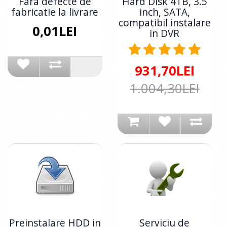
Fara defecte de
Hard Disk 4TB, 3.5
fabricatie la livrare
inch, SATA,
compatibil instalare
0,01LEI
in DVR
931,70LEI
1.004,30LEI
Preinstalare HDD in
Serviciu de