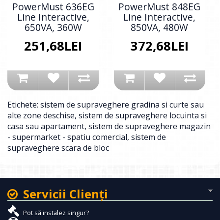
PowerMust 636EG
PowerMust 848EG
Line Interactive,
Line Interactive,
650VA, 360W
850VA, 480W
251,68LEI
372,68LEI
Etichete:
sistem de supraveghere gradina si curte sau
alte zone deschise
,
sistem de supraveghere locuinta si
casa sau apartament
,
sistem de supraveghere magazin
- supermarket - spatiu comercial
,
sistem de
supraveghere scara de bloc
Servicii Clienţi
Pot să instalez singur?