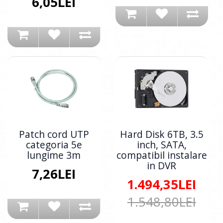
6,05LEI
Patch cord UTP
Hard Disk 6TB, 3.5
categoria 5e
inch, SATA,
lungime 3m
compatibil instalare
in DVR
7,26LEI
1.494,35LEI
1.548,80LEI