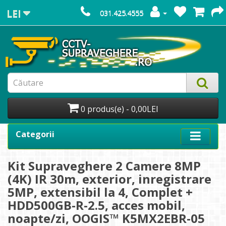
LEI
031.425.4555
0 produs(e) - 0,00LEI
Categorii
Kit Supraveghere 2 Camere 8MP
(4K) IR 30m, exterior, inregistrare
5MP, extensibil la 4, Complet +
HDD500GB-R-2.5, acces mobil,
noapte/zi, OOGIS™ K5MX2EBR-05