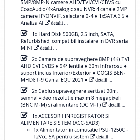
5MP/8MP-N camere AHD/TVI/CVI/CBVS cu
CoaxAudio/4xAnalogic sau NVR: 4 canale 2MP
camere IP/ONVIF, selectare 0-4 ● 1xSATA 3.5 ●
Analiza AI
detalii ...
1x Hard Disk 500GB, 2.5 inch, SATA,
Refurbished, compatibil instalare in DVR seria
MINI
detalii ...
2x Camera de supraveghere 8MP (4K) TVI
AHD CVI CVBS ● 94° lentila ● 30m Infrarosu ●
suport inclus Interior/Exterior ● OOGIS BEN-
MHD8T-9 Gama: EQU 2021 ●
detalii ...
2x Cablu supraveghere sertizat 20m,
semnal video rezolutie maxim 8 megapixeli
(BNC M-M) si alimentare (DC M-T)
detalii ...
1x ACCESORII INREGISTRATOR SI
ALIMENTARE SISTEM (ACC-5AD3):
1x Alimentator in comutatie PSU-1250C -
12Vcc, 5A pentru sistem
detalii ...