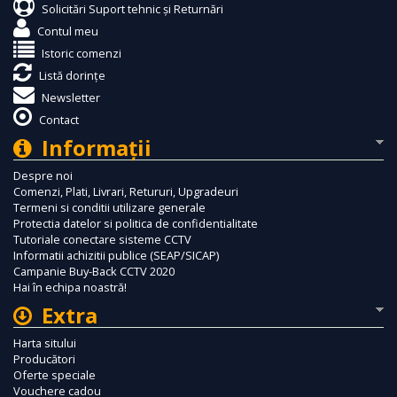
Solicitări Suport tehnic și Returnări
Contul meu
Istoric comenzi
Listă dorințe
Newsletter
Contact
Informaţii
Despre noi
Comenzi, Plati, Livrari, Retururi, Upgradeuri
Termeni si conditii utilizare generale
Protectia datelor si politica de confidentialitate
Tutoriale conectare sisteme CCTV
Informatii achizitii publice (SEAP/SICAP)
Campanie Buy-Back CCTV 2020
Hai în echipa noastră!
Extra
Harta sitului
Producători
Oferte speciale
Vouchere cadou