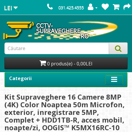
LEI
031.425.4555
0 produs(e) - 0,00LEI
Categorii
Kit Supraveghere 16 Camere 8MP
(4K) Color Noaptea 50m Microfon,
exterior, inregistrare 5MP,
Complet + HDD1TB-R, acces mobil,
noapte/zi, OOGIS™ K5MX16RC-10