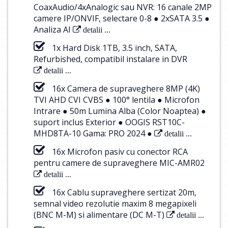
CoaxAudio/4xAnalogic sau NVR: 16 canale 2MP
camere IP/ONVIF, selectare 0-8 ● 2xSATA 3.5 ●
Analiza AI
detalii ...
1x Hard Disk 1TB, 3.5 inch, SATA,
Refurbished, compatibil instalare in DVR
detalii ...
16x Camera de supraveghere 8MP (4K)
TVI AHD CVI CVBS ● 100° lentila ● Microfon
Intrare ● 50m Lumina Alba (Color Noaptea) ●
suport inclus Exterior ● OOGIS RST10C-
MHD8TA-10 Gama: PRO 2024 ●
detalii ...
16x Microfon pasiv cu conector RCA
pentru camere de supraveghere MIC-AMR02
detalii ...
16x Cablu supraveghere sertizat 20m,
semnal video rezolutie maxim 8 megapixeli
(BNC M-M) si alimentare (DC M-T)
detalii ...