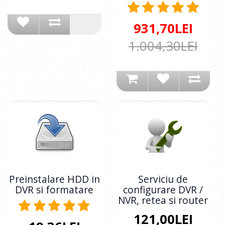
931,70LEI
1.004,30LEI
Preinstalare HDD in
Serviciu de
DVR si formatare
configurare DVR /
NVR, retea si router
121,00LEI