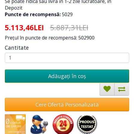
Se poate ridica sau livra in 1-2 zile lucratoare, in
Depozit
Puncte de recompensă:
5029
5.113,46LEI
5.887,31LEI
Preţul în puncte de recompensă: 502900
Cantitate
Adăugați în coş
Cere Ofertă Personalizată