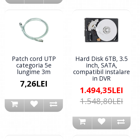
Patch cord UTP
Hard Disk 6TB, 3.5
categoria 5e
inch, SATA,
lungime 3m
compatibil instalare
in DVR
7,26LEI
1.494,35LEI
1.548,80LEI