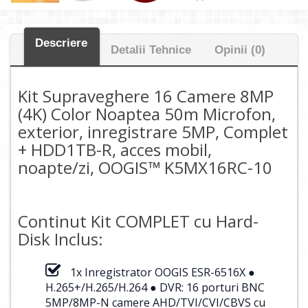
Descriere
Detalii Tehnice
Opinii (0)
Kit Supraveghere 16 Camere 8MP
(4K) Color Noaptea 50m Microfon,
exterior, inregistrare 5MP, Complet
+ HDD1TB-R, acces mobil,
noapte/zi, OOGIS™ K5MX16RC-10
Continut Kit COMPLET cu Hard-
Disk Inclus:
1x Inregistrator OOGIS ESR-6516X ●
H.265+/H.265/H.264 ● DVR: 16 porturi BNC
5MP/8MP-N camere AHD/TVI/CVI/CBVS cu