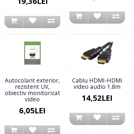
19,36LEI
Autocolant exterior,
Cablu HDMI-HDMI
rezistent UV,
video audio 1.8m
obiectiv monitorizat
14,52LEI
video
6,05LEI