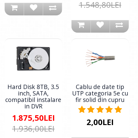
1.548,80LEI
Hard Disk 8TB, 3.5
Cablu de date tip
inch, SATA,
UTP categoria 5e cu
compatibil instalare
fir solid din cupru
in DVR
1.875,50LEI
2,00LEI
1.936,00LEI