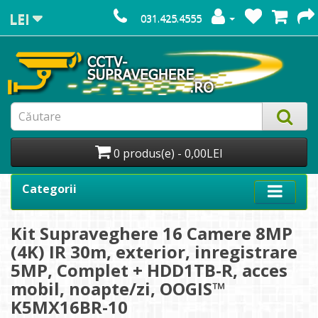
LEI
031.425.4555
0 produs(e) - 0,00LEI
Categorii
Kit Supraveghere 16 Camere 8MP
(4K) IR 30m, exterior, inregistrare
5MP, Complet + HDD1TB-R, acces
mobil, noapte/zi, OOGIS™
K5MX16BR-10