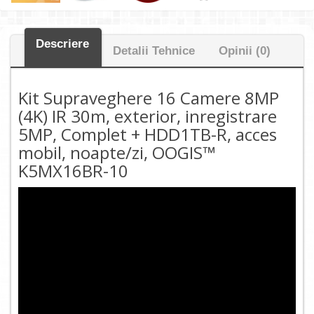
Descriere
Detalii Tehnice
Opinii (0)
Kit Supraveghere 16 Camere 8MP
(4K) IR 30m, exterior, inregistrare
5MP, Complet + HDD1TB-R, acces
mobil, noapte/zi, OOGIS™
K5MX16BR-10