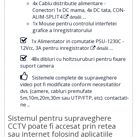
4x Cablu distributie alimentare -
Conectori 1x DC mama, 4x DC tata, CON-
ALIM-SPLIT4
detalii ...
1x Mouse pentru controlul interfetei
grafice a Inregistratorului
1x Alimentator in comutatie PSU-1230C -
12Vcc, 3A pentru inregistrator
detalii ...
48x dibluri cu holtzsuruburi pentru fixare
suport camera
Sistemele complete de supraveghere
video pot fi modificate conform necesitatilor
dvs. (camere, cabluri premufate
5m,10m,20m,30m sau UTP/FTP, etc).
contactati-
ne ...
Sistemul pentru supraveghere
CCTV poate fi accesat prin retea
sau internet folosind aplicatiile