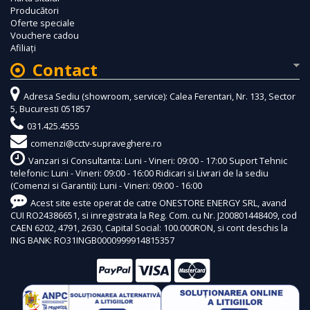
Producători
Oferte speciale
Vouchere cadou
Afiliaţi
Contact
Adresa Sediu (showroom, service): Calea Ferentari, Nr. 133, Sector
5, Bucuresti 051857
031.425.4555
comenzi@cctv-supraveghere.ro
Vanzari si Consultanta: Luni - Vineri: 09:00 - 17:00 Suport Tehnic
telefonic: Luni - Vineri: 09:00 - 16:00 Ridicari si Livrari de la sediu
(Comenzi si Garantii): Luni - Vineri: 09:00 - 16:00
Acest site este operat de catre ONESTORE ENERGY SRL, avand
CUI RO24386651, si inregistrata la Reg. Com. cu Nr. J200801448409, cod
CAEN 6202, 4791, 2630, Capital Social: 100.000RON, si cont deschis la
ING BANK: RO31INGB0000999914815357