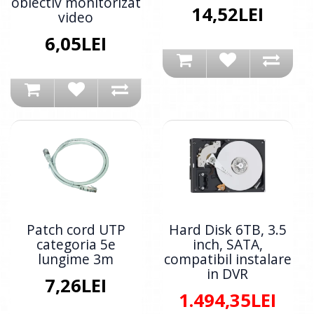
obiectiv monitorizat
14,52LEI
video
6,05LEI
Patch cord UTP
Hard Disk 6TB, 3.5
categoria 5e
inch, SATA,
lungime 3m
compatibil instalare
in DVR
7,26LEI
1.494,35LEI