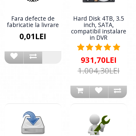
Fara defecte de
Hard Disk 4TB, 3.5
fabricatie la livrare
inch, SATA,
compatibil instalare
0,01LEI
in DVR
931,70LEI
1.004,30LEI