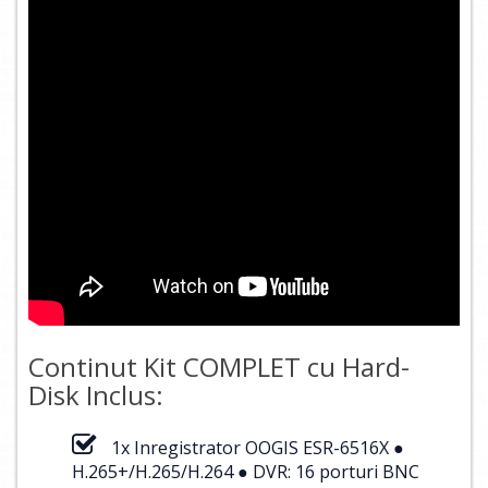
Continut Kit COMPLET cu Hard-
Disk Inclus:
1x Inregistrator OOGIS ESR-6516X ●
H.265+/H.265/H.264 ● DVR: 16 porturi BNC