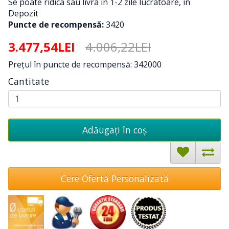
Se poate ridica sau livra in 1-2 zile lucratoare, in
Depozit
Puncte de recompensă:
3420
3.477,54LEI
4.006,22LEI
Preţul în puncte de recompensă: 342000
Cantitate
Adăugați în coş
Cere Ofertă Personalizată