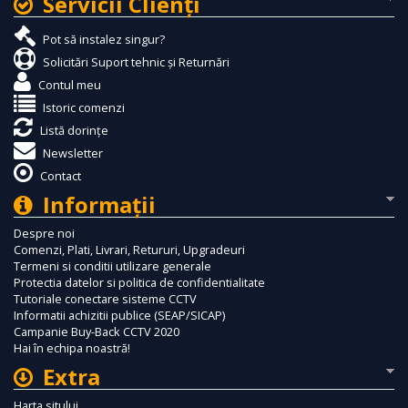
Servicii Clienţi
Pot să instalez singur?
Solicitări Suport tehnic și Returnări
Contul meu
Istoric comenzi
Listă dorințe
Newsletter
Contact
Informaţii
Despre noi
Comenzi, Plati, Livrari, Retururi, Upgradeuri
Termeni si conditii utilizare generale
Protectia datelor si politica de confidentialitate
Tutoriale conectare sisteme CCTV
Informatii achizitii publice (SEAP/SICAP)
Campanie Buy-Back CCTV 2020
Hai în echipa noastră!
Extra
Harta sitului