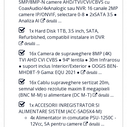
5MP/8MP-N camere AHD/TVI/CVI/CBVS cu
CoaxAudio/4xAnalogic sau NVR: 16 canale 2MP
camere IP/ONVIF, selectare 0-8 ● 2xSATA 3.5 ●
Analiza AI
detalii ...
1x Hard Disk 1TB, 3.5 inch, SATA,
Refurbished, compatibil instalare in DVR
detalii ...
16x Camera de supraveghere 8MP (4K)
TVI AHD CVI CVBS ● 94° lentila ● 30m Infrarosu
● suport inclus Interior/Exterior ● OOGIS BEN-
MHD8T-9 Gama: EQU 2021 ●
detalii ...
16x Cablu supraveghere sertizat 20m,
semnal video rezolutie maxim 8 megapixeli
(BNC M-M) si alimentare (DC M-T)
detalii ...
1x ACCESORII INREGISTRATOR SI
ALIMENTARE SISTEM (ACC-5AD5X4-M):
4x Alimentator in comutatie PSU-1250C -
12Vcc, 5A pentru camere
detalii ...