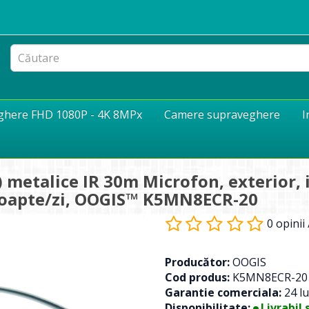
eghere FHD 1080P - 4K 8MPx
Camere supraveghere
I
metalice IR 30m Microfon, exterior, i
noapte/zi, OOGIS™ K5MN8ECR-20
0 opinii
Producător:
OOGIS
Cod produs:
K5MN8ECR-20
Garantie comerciala:
24 lu
Disponibilitate:
Livrabil 