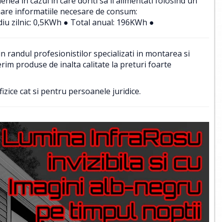
a in cazul in care doriti sa il alimentati folosind un
uare informatiile necesare de consum:
iu zilnic: 0,5KWh ● Total anual: 196KWh ●
 randul profesionistilor specializati in montarea si
im produse de inalta calitate la preturi foarte
izice cat si pentru persoanele juridice.