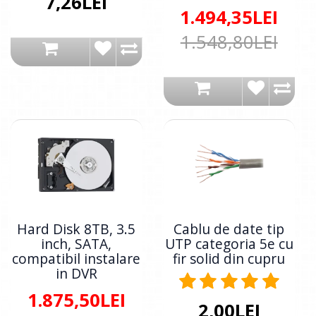
7,26LEI
1.494,35LEI
1.548,80LEI
Hard Disk 8TB, 3.5
Cablu de date tip
inch, SATA,
UTP categoria 5e cu
compatibil instalare
fir solid din cupru
in DVR
1.875,50LEI
2,00LEI