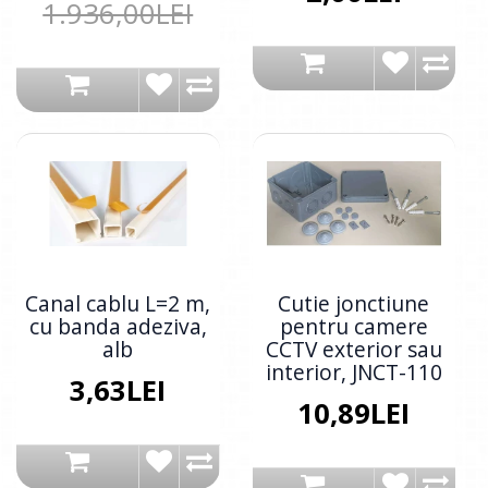
1.936,00LEI
Canal cablu L=2 m,
Cutie jonctiune
cu banda adeziva,
pentru camere
alb
CCTV exterior sau
interior, JNCT-110
3,63LEI
10,89LEI