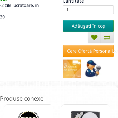
Cantitate
-2 zile lucratoare, in
30
Adăugați în coş
Cere Ofertă Personaliz
Produse conexe