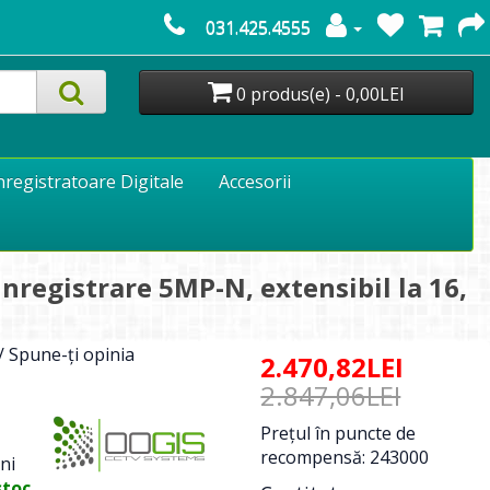
031.425.4555
0 produs(e) - 0,00LEI
nregistratoare Digitale
Accesorii
nregistrare 5MP-N, extensibil la 16,
/
Spune-ţi opinia
2.470,82LEI
2.847,06LEI
Preţul în puncte de
recompensă: 243000
ni
stoc