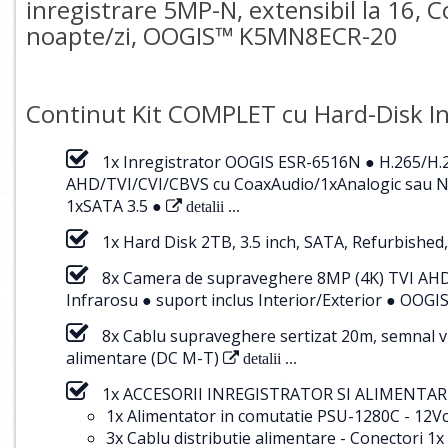
inregistrare 5MP-N, extensibil la 16,
noapte/zi, OOGIS™ K5MN8ECR-20
Continut Kit COMPLET cu Hard-Disk In
1x Inregistrator OOGIS ESR-6516N ● H.265/H.
AHD/TVI/CVI/CBVS cu CoaxAudio/1xAnalogic sau NV
1xSATA 3.5 ●
detalii ...
1x Hard Disk 2TB, 3.5 inch, SATA, Refurbished,
8x Camera de supraveghere 8MP (4K) TVI AHD C
Infrarosu ● suport inclus Interior/Exterior ● O
8x Cablu supraveghere sertizat 20m, semnal v
alimentare (DC M-T)
detalii ...
1x ACCESORII INREGISTRATOR SI ALIMENTARE
1x Alimentator in comutatie PSU-1280C - 12Vc
3x Cablu distributie alimentare - Conectori