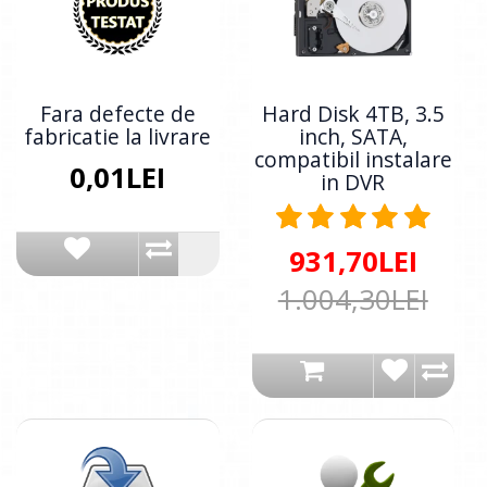
Fara defecte de
Hard Disk 4TB, 3.5
fabricatie la livrare
inch, SATA,
compatibil instalare
0,01LEI
in DVR
931,70LEI
1.004,30LEI