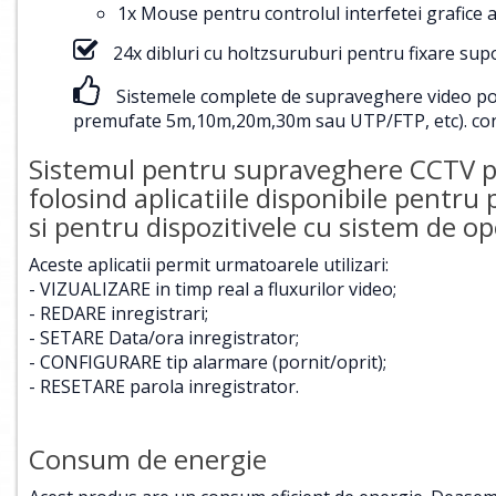
1x Mouse pentru controlul interfetei grafice a
24x dibluri cu holtzsuruburi pentru fixare su
Sistemele complete de supraveghere video pot f
premufate 5m,10m,20m,30m sau UTP/FTP, etc).
con
Sistemul pentru supraveghere CCTV poa
folosind aplicatiile disponibile pentru
si pentru dispozitivele cu sistem de 
Aceste aplicatii permit urmatoarele utilizari:
- VIZUALIZARE in timp real a fluxurilor video;
- REDARE inregistrari;
- SETARE Data/ora inregistrator;
- CONFIGURARE tip alarmare (pornit/oprit);
- RESETARE parola inregistrator.
Consum de energie