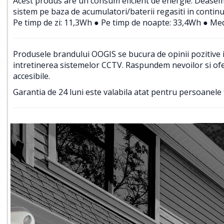
Acest produs are un consum eficient de energie. Deasemene
sistem pe baza de acumulatori/baterii regasiti in contin
Pe timp de zi: 11,3Wh ● Pe timp de noapte: 33,4Wh ● Med
Produsele brandului OOGIS se bucura de opinii pozitive in
intretinerea sistemelor CCTV. Raspundem nevoilor si ofer
accesibile.
Garantia de 24 luni este valabila atat pentru persoanele f