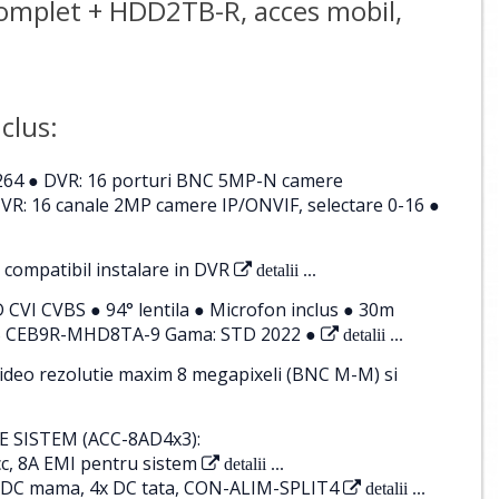
 Complet + HDD2TB-R, acces mobil,
clus:
264 ● DVR: 16 porturi BNC 5MP-N camere
R: 16 canale 2MP camere IP/ONVIF, selectare 0-16 ●
 compatibil instalare in DVR
detalii ...
VI CVBS ● 94° lentila ● Microfon inclus ● 30m
OGIS CEB9R-MHD8TA-9 Gama: STD 2022 ●
detalii ...
ideo rezolutie maxim 8 megapixeli (BNC M-M) si
 SISTEM (ACC-8AD4x3):
c, 8A EMI pentru sistem
detalii ...
 1x DC mama, 4x DC tata, CON-ALIM-SPLIT4
detalii ...