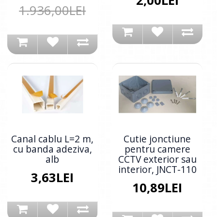
2,00LEI
1.936,00LEI
Canal cablu L=2 m,
Cutie jonctiune
cu banda adeziva,
pentru camere
alb
CCTV exterior sau
interior, JNCT-110
3,63LEI
10,89LEI