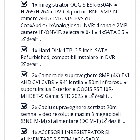
1x Inregistrator OOGIS ESR-6504N ●
H.265/H.264 ● DVR: 4 porturi BNC 5MP-N
camere AHD/TVI/CVI/CBVS cu
CoaxAudio/1xAnalogic sau NVR: 4 canale 2MP
camere IP/ONVIF, selectare 0-4 ● 1xSATA 3.5 ●
detalii ...
1x Hard Disk 1TB, 3.5 inch, SATA,
Refurbished, compatibil instalare in DVR
detalii ...
2x Camera de supraveghere 8MP (4K) TVI
AHD CVI CVBS ● 94° lentila ● 50m Infrarosu ●
suport inclus Exterior ● OOGIS RST10R-
MHD8T-9 Gama: STD 2025 ●
detalii ...
2x Cablu supraveghere sertizat 20m,
semnal video rezolutie maxim 8 megapixeli
(BNC M-M) si alimentare (DC M-T)
detalii ...
1x ACCESORII INREGISTRATOR SI
ALIMENTARE SISTEM (ACC-5AD3):