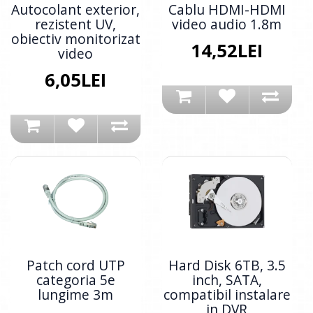
Autocolant exterior,
Cablu HDMI-HDMI
rezistent UV,
video audio 1.8m
obiectiv monitorizat
14,52LEI
video
6,05LEI
Patch cord UTP
Hard Disk 6TB, 3.5
categoria 5e
inch, SATA,
lungime 3m
compatibil instalare
in DVR