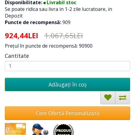
Disponibilitate:
Livrabil stoc
Se poate ridica sau livra in 1-2 zile lucratoare, in
Depozit
Puncte de recompensă:
909
924,44LEI
1.067,65LEI
Preţul în puncte de recompensă: 90900
Cantitate
Adăugați în coş
Cere Ofertă Personalizată