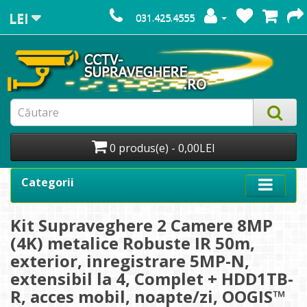
LEI
031.425.4555
0 produs(e) - 0,00LEI
Categorii
Kit Supraveghere 2 Camere 8MP
(4K) metalice Robuste IR 50m,
exterior, inregistrare 5MP-N,
extensibil la 4, Complet + HDD1TB-
R, acces mobil, noapte/zi, OOGIS™