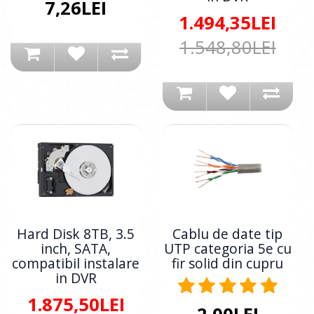
7,26LEI
1.494,35LEI
1.548,80LEI
Hard Disk 8TB, 3.5
Cablu de date tip
inch, SATA,
UTP categoria 5e cu
compatibil instalare
fir solid din cupru
in DVR
1.875,50LEI