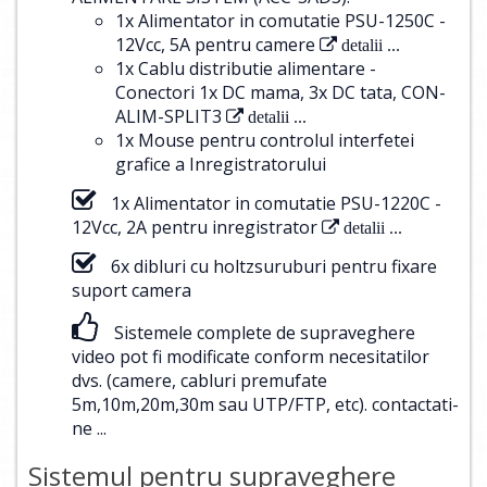
1x Alimentator in comutatie PSU-1250C -
12Vcc, 5A pentru camere
detalii ...
1x Cablu distributie alimentare -
Conectori 1x DC mama, 3x DC tata, CON-
ALIM-SPLIT3
detalii ...
1x Mouse pentru controlul interfetei
grafice a Inregistratorului
1x Alimentator in comutatie PSU-1220C -
12Vcc, 2A pentru inregistrator
detalii ...
6x dibluri cu holtzsuruburi pentru fixare
suport camera
Sistemele complete de supraveghere
video pot fi modificate conform necesitatilor
dvs. (camere, cabluri premufate
5m,10m,20m,30m sau UTP/FTP, etc).
contactati-
ne ...
Sistemul pentru supraveghere