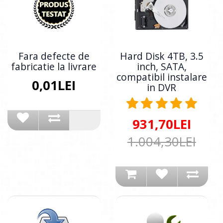
Fara defecte de
Hard Disk 4TB, 3.5
fabricatie la livrare
inch, SATA,
compatibil instalare
0,01LEI
in DVR
931,70LEI
1.004,30LEI