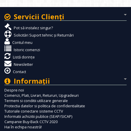
Servicii Clienţi
Pot să instalez singur?
Solicitări Suport tehnic și Returnări
Contul meu
Istoric comenzi
Listă dorințe
Newsletter
Contact
Informaţii
Despre noi
Comenzi, Plati, Livrari, Retururi, Upgradeuri
Termeni si conditii utilizare generale
Protectia datelor si politica de confidentialitate
Tutoriale conectare sisteme CCTV
Informatii achizitii publice (SEAP/SICAP)
Campanie Buy-Back CCTV 2020
Hai în echipa noastră!