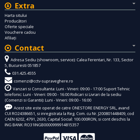
Extra
Harta sitului
Producători
Oferte speciale
Vouchere cadou
Afiliaţi
Contact
Adresa Sediu (showroom, service): Calea Ferentari, Nr. 133, Sector
5, Bucuresti 051857
031.425.4555
comenzi@cctv-supraveghere.ro
Vanzari si Consultanta: Luni - Vineri: 09:00 - 17:00 Suport Tehnic
telefonic: Luni - Vineri: 09:00 - 16:00 Ridicari si Livrari de la sediu
(Comenzi si Garantii): Luni - Vineri: 09:00 - 16:00
Acest site este operat de catre ONESTORE ENERGY SRL, avand
CUI RO24386651, si inregistrata la Reg. Com. cu Nr. J200801448409, cod
CAEN 6202, 4791, 2630, Capital Social: 100.000RON, si cont deschis la
ING BANK: RO31INGB0000999914815357