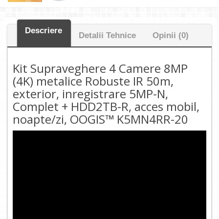
Descriere
Detalii Tehnice
Opinii (0)
Kit Supraveghere 4 Camere 8MP
(4K) metalice Robuste IR 50m,
exterior, inregistrare 5MP-N,
Complet + HDD2TB-R, acces mobil,
noapte/zi, OOGIS™ K5MN4RR-20