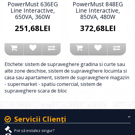
PowerMust 636EG
PowerMust 848EG
Line Interactive,
Line Interactive,
650VA, 360W
850VA, 480W
251,68LEI
372,68LEI
Etichete:
sistem de supraveghere gradina si curte sau
alte zone deschise
,
sistem de supraveghere locuinta si
casa sau apartament
,
sistem de supraveghere magazin
- supermarket - spatiu comercial
,
sistem de
supraveghere scara de bloc
Servicii Clienţi
Pot să instalez singur?