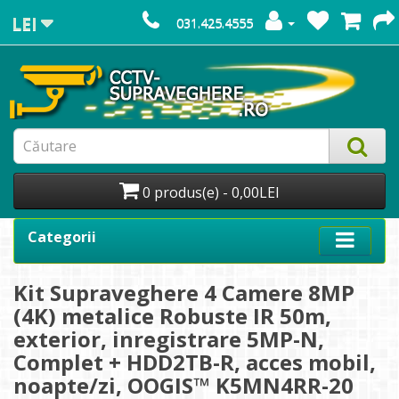
LEI
031.425.4555
0 produs(e) - 0,00LEI
Categorii
Kit Supraveghere 4 Camere 8MP
(4K) metalice Robuste IR 50m,
exterior, inregistrare 5MP-N,
Complet + HDD2TB-R, acces mobil,
noapte/zi, OOGIS™ K5MN4RR-20