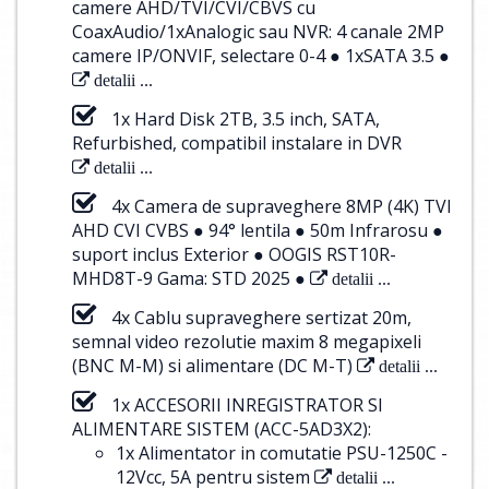
camere AHD/TVI/CVI/CBVS cu
CoaxAudio/1xAnalogic sau NVR: 4 canale 2MP
camere IP/ONVIF, selectare 0-4 ● 1xSATA 3.5 ●
detalii ...
1x Hard Disk 2TB, 3.5 inch, SATA,
Refurbished, compatibil instalare in DVR
detalii ...
4x Camera de supraveghere 8MP (4K) TVI
AHD CVI CVBS ● 94° lentila ● 50m Infrarosu ●
suport inclus Exterior ● OOGIS RST10R-
MHD8T-9 Gama: STD 2025 ●
detalii ...
4x Cablu supraveghere sertizat 20m,
semnal video rezolutie maxim 8 megapixeli
(BNC M-M) si alimentare (DC M-T)
detalii ...
1x ACCESORII INREGISTRATOR SI
ALIMENTARE SISTEM (ACC-5AD3X2):
1x Alimentator in comutatie PSU-1250C -
12Vcc, 5A pentru sistem
detalii ...