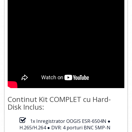
Continut Kit COMPLET cu Hard-
Disk Inclus:
1x Inregistrator OOGIS ESR-6504N ●
H.265/H.264 ● DVR: 4 porturi BNC 5MP-N