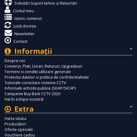
Solicitări Suport tehnic și Returnări
Contul meu
Istoric comenzi
Listă dorințe
Newsletter
Contact
Informaţii
Despre noi
Comenzi, Plati, Livrari, Retururi, Upgradeuri
Termeni si conditii utilizare generale
Protectia datelor si politica de confidentialitate
Tutoriale conectare sisteme CCTV
Informatii achizitii publice (SEAP/SICAP)
Campanie Buy-Back CCTV 2020
Hai în echipa noastră!
Extra
Harta sitului
Producători
Oferte speciale
Vouchere cadou