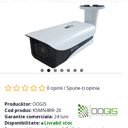
0 opinii
/
Spune-ţi opinia
Producător:
OOGIS
Cod produs:
K5MN4RR-20
Garantie comerciala:
24 luni
Disponibilitate:
Livrabil stoc