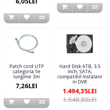
6,05LEI
Patch cord UTP
Hard Disk 6TB, 3.5
categoria 5e
inch, SATA,
lungime 3m
compatibil instalare
in DVR
7,26LEI
1.494,35LEI
1.548,80LEI