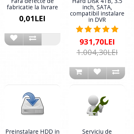
Fara defecte de
Hard Disk 4TB, 3.5
fabricatie la livrare
inch, SATA,
compatibil instalare
0,01LEI
in DVR
931,70LEI
1.004,30LEI
Preinstalare HDD in
Serviciu de