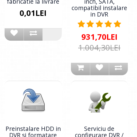
fabricatie la livrare
inch, SATA,
compatibil instalare
0,01LEI
in DVR
931,70LEI
1.004,30LEI
Preinstalare HDD in
Serviciu de
DVR si formatare
configurare DVR /