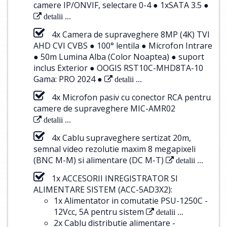
camere IP/ONVIF, selectare 0-4 ● 1xSATA 3.5 ●
detalii ...
4x Camera de supraveghere 8MP (4K) TVI
AHD CVI CVBS ● 100° lentila ● Microfon Intrare
● 50m Lumina Alba (Color Noaptea) ● suport
inclus Exterior ● OOGIS RST10C-MHD8TA-10
Gama: PRO 2024 ●
detalii ...
4x Microfon pasiv cu conector RCA pentru
camere de supraveghere MIC-AMR02
detalii ...
4x Cablu supraveghere sertizat 20m,
semnal video rezolutie maxim 8 megapixeli
(BNC M-M) si alimentare (DC M-T)
detalii ...
1x ACCESORII INREGISTRATOR SI
ALIMENTARE SISTEM (ACC-5AD3X2):
1x Alimentator in comutatie PSU-1250C -
12Vcc, 5A pentru sistem
detalii ...
2x Cablu distributie alimentare -