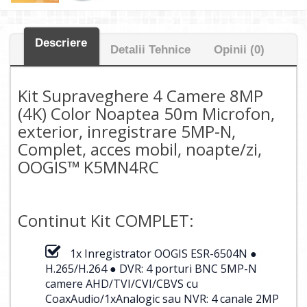
Descriere
Detalii Tehnice
Opinii (0)
Kit Supraveghere 4 Camere 8MP
(4K) Color Noaptea 50m Microfon,
exterior, inregistrare 5MP-N,
Complet, acces mobil, noapte/zi,
OOGIS™ K5MN4RC
Continut Kit COMPLET:
1x Inregistrator OOGIS ESR-6504N ●
H.265/H.264 ● DVR: 4 porturi BNC 5MP-N
camere AHD/TVI/CVI/CBVS cu
CoaxAudio/1xAnalogic sau NVR: 4 canale 2MP