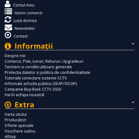
Contul meu
Istoric comenzi
Listă dorințe
Newsletter
Contact
Informaţii
Despre noi
Comenzi, Plati, Livrari, Retururi, Upgradeuri
Termeni si conditii utilizare generale
Protectia datelor si politica de confidentialitate
Tutoriale conectare sisteme CCTV
Informatii achizitii publice (SEAP/SICAP)
Campanie Buy-Back CCTV 2020
Hai în echipa noastră!
Extra
Harta sitului
Producători
Oferte speciale
Vouchere cadou
Afiliaţi