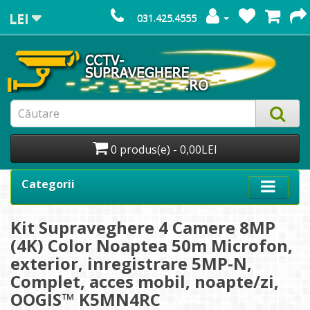
LEI
031.425.4555
0 produs(e) - 0,00LEI
Categorii
Kit Supraveghere 4 Camere 8MP
(4K) Color Noaptea 50m Microfon,
exterior, inregistrare 5MP-N,
Complet, acces mobil, noapte/zi,
OOGIS™ K5MN4RC