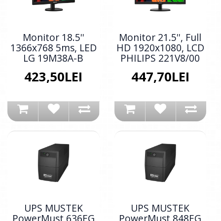
Monitor 18.5''
Monitor 21.5'', Full
1366x768 5ms, LED
HD 1920x1080, LCD
LG 19M38A-B
PHILIPS 221V8/00
423,50LEI
447,70LEI
UPS MUSTEK
UPS MUSTEK
PowerMust 636EG
PowerMust 848EG