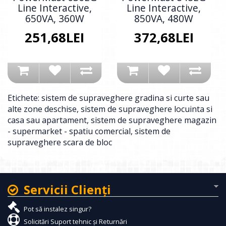
Line Interactive,
Line Interactive,
650VA, 360W
850VA, 480W
251,68LEI
372,68LEI
Etichete:
sistem de supraveghere gradina si curte sau
alte zone deschise
,
sistem de supraveghere locuinta si
casa sau apartament
,
sistem de supraveghere magazin
- supermarket - spatiu comercial
,
sistem de
supraveghere scara de bloc
Servicii Clienţi
Pot să instalez singur?
Solicitări Suport tehnic și Returnări