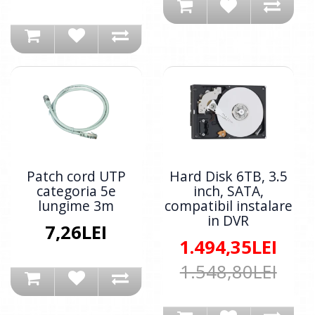
Patch cord UTP
Hard Disk 6TB, 3.5
categoria 5e
inch, SATA,
lungime 3m
compatibil instalare
in DVR
7,26LEI
1.494,35LEI
1.548,80LEI