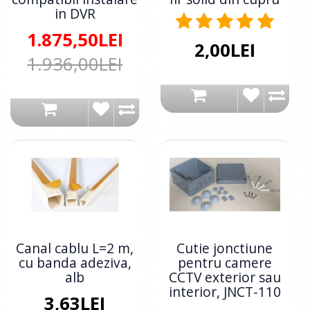
in DVR
1.875,50LEI
2,00LEI
1.936,00LEI
Canal cablu L=2 m,
Cutie jonctiune
cu banda adeziva,
pentru camere
alb
CCTV exterior sau
interior, JNCT-110
3,63LEI