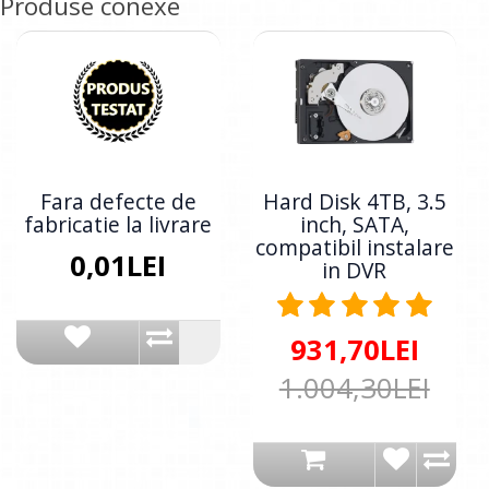
Produse conexe
Fara defecte de
Hard Disk 4TB, 3.5
fabricatie la livrare
inch, SATA,
compatibil instalare
0,01LEI
in DVR
931,70LEI
1.004,30LEI