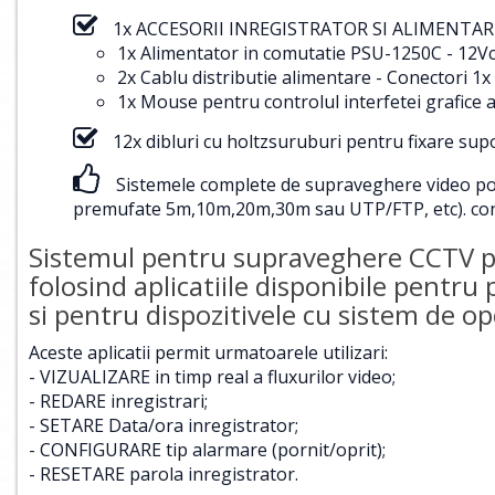
1x ACCESORII INREGISTRATOR SI ALIMENTARE
1x Alimentator in comutatie PSU-1250C - 12Vc
2x Cablu distributie alimentare - Conectori
1x Mouse pentru controlul interfetei grafice a
12x dibluri cu holtzsuruburi pentru fixare su
Sistemele complete de supraveghere video pot f
premufate 5m,10m,20m,30m sau UTP/FTP, etc).
con
Sistemul pentru supraveghere CCTV poa
folosind aplicatiile disponibile pentru
si pentru dispozitivele cu sistem de 
Aceste aplicatii permit urmatoarele utilizari:
- VIZUALIZARE in timp real a fluxurilor video;
- REDARE inregistrari;
- SETARE Data/ora inregistrator;
- CONFIGURARE tip alarmare (pornit/oprit);
- RESETARE parola inregistrator.