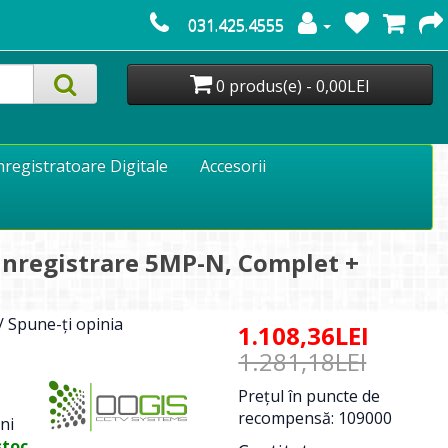
031.425.4555
0 produs(e) - 0,00LEI
nregistratoare Digitale
Accesorii
inregistrare 5MP-N, Complet +
/
Spune-ţi opinia
1.108,36LEI
1.281,18LEI
Preţul în puncte de
recompensă: 109000
ni
stoc