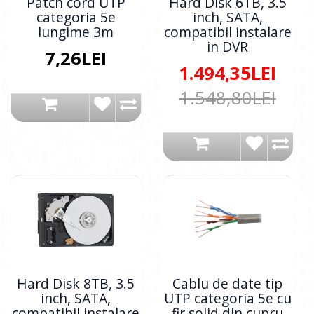
Patch cord UTP
Hard Disk 6TB, 3.5
categoria 5e
inch, SATA,
lungime 3m
compatibil instalare
in DVR
7,26LEI
1.494,35LEI
1.548,80LEI
Hard Disk 8TB, 3.5
Cablu de date tip
inch, SATA,
UTP categoria 5e cu
compatibil instalare
fir solid din cupru