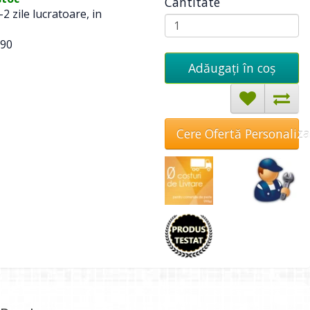
Cantitate
-2 zile lucratoare, in
90
Adăugați în coş
Cere Ofertă Personaliz