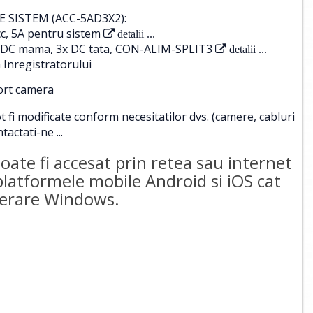
 SISTEM (ACC-5AD3X2):
c, 5A pentru sistem
detalii ...
 1x DC mama, 3x DC tata, CON-ALIM-SPLIT3
detalii ...
 Inregistratorului
port camera
i modificate conform necesitatilor dvs. (camere, cabluri
tactati-ne ...
te fi accesat prin retea sau internet
 platformele mobile Android si iOS cat
operare Windows.