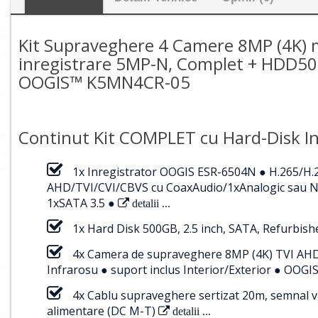
Kit Supraveghere 4 Camere 8MP (4K) m
inregistrare 5MP-N, Complet + HDD500
OOGIS™ K5MN4CR-05
Continut Kit COMPLET cu Hard-Disk In
1x Inregistrator OOGIS ESR-6504N ● H.265/H.
AHD/TVI/CVI/CBVS cu CoaxAudio/1xAnalogic sau NV
1xSATA 3.5 ●
detalii ...
1x Hard Disk 500GB, 2.5 inch, SATA, Refurbishe
4x Camera de supraveghere 8MP (4K) TVI AHD C
Infrarosu ● suport inclus Interior/Exterior ● O
4x Cablu supraveghere sertizat 20m, semnal v
alimentare (DC M-T)
detalii ...