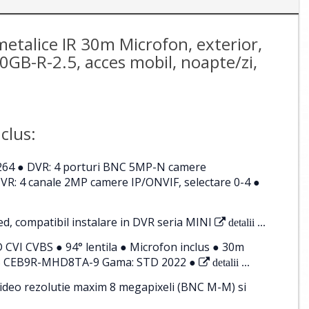
etalice IR 30m Microfon, exterior,
GB-R-2.5, acces mobil, noapte/zi,
clus:
264 ● DVR: 4 porturi BNC 5MP-N camere
R: 4 canale 2MP camere IP/ONVIF, selectare 0-4 ●
d, compatibil instalare in DVR seria MINI
detalii ...
VI CVBS ● 94° lentila ● Microfon inclus ● 30m
OGIS CEB9R-MHD8TA-9 Gama: STD 2022 ●
detalii ...
ideo rezolutie maxim 8 megapixeli (BNC M-M) si