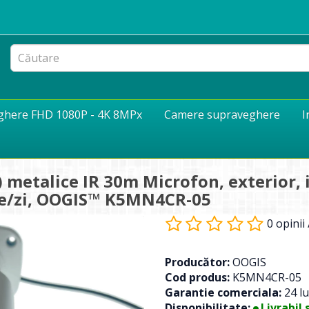
eghere FHD 1080P - 4K 8MPx
Camere supraveghere
I
 metalice IR 30m Microfon, exterior, 
te/zi, OOGIS™ K5MN4CR-05
0 opinii
Producător:
OOGIS
Cod produs:
K5MN4CR-05
Garantie comerciala:
24 lu
Disponibilitate:
Livrabil 