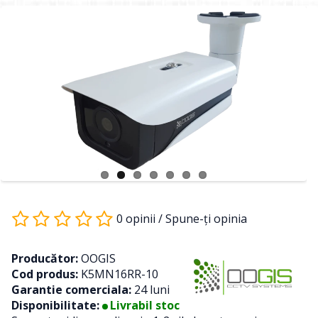
0 opinii
/
Spune-ţi opinia
Producător:
OOGIS
Cod produs:
K5MN16RR-10
Garantie comerciala:
24 luni
Disponibilitate:
Livrabil stoc