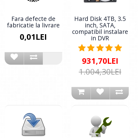
Fara defecte de
Hard Disk 4TB, 3.5
fabricatie la livrare
inch, SATA,
compatibil instalare
0,01LEI
in DVR
931,70LEI
1.004,30LEI