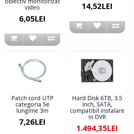
obiectiv monitorizat
14,52LEI
video
6,05LEI
Patch cord UTP
Hard Disk 6TB, 3.5
categoria 5e
inch, SATA,
lungime 3m
compatibil instalare
in DVR
7,26LEI
1.494,35LEI