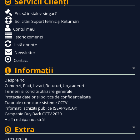
Servicii Clienţi
Pot să instalez singur?
Solicitări Suport tehnic și Returnări
Contul meu
Istoric comenzi
Listă dorințe
Newsletter
Contact
Informaţii
Despre noi
Comenzi, Plati, Livrari, Retururi, Upgradeuri
Termeni si conditii utilizare generale
Protectia datelor si politica de confidentialitate
Tutoriale conectare sisteme CCTV
Informatii achizitii publice (SEAP/SICAP)
Campanie Buy-Back CCTV 2020
Hai în echipa noastră!
Extra
Harta sitului