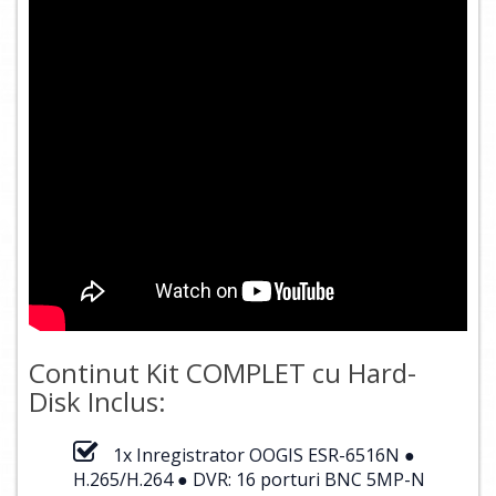
Continut Kit COMPLET cu Hard-
Disk Inclus:
1x Inregistrator OOGIS ESR-6516N ●
H.265/H.264 ● DVR: 16 porturi BNC 5MP-N