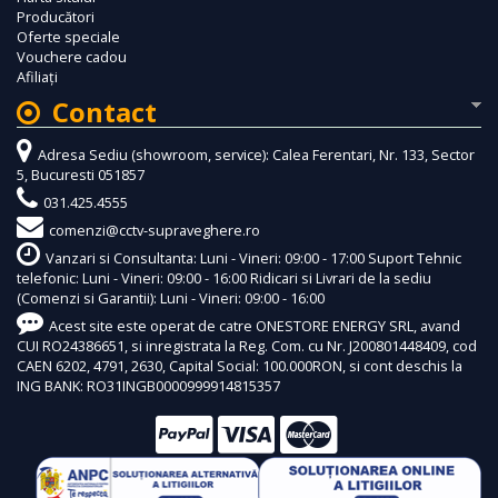
Producători
Oferte speciale
Vouchere cadou
Afiliaţi
Contact
Adresa Sediu (showroom, service): Calea Ferentari, Nr. 133, Sector
5, Bucuresti 051857
031.425.4555
comenzi@cctv-supraveghere.ro
Vanzari si Consultanta: Luni - Vineri: 09:00 - 17:00 Suport Tehnic
telefonic: Luni - Vineri: 09:00 - 16:00 Ridicari si Livrari de la sediu
(Comenzi si Garantii): Luni - Vineri: 09:00 - 16:00
Acest site este operat de catre ONESTORE ENERGY SRL, avand
CUI RO24386651, si inregistrata la Reg. Com. cu Nr. J200801448409, cod
CAEN 6202, 4791, 2630, Capital Social: 100.000RON, si cont deschis la
ING BANK: RO31INGB0000999914815357