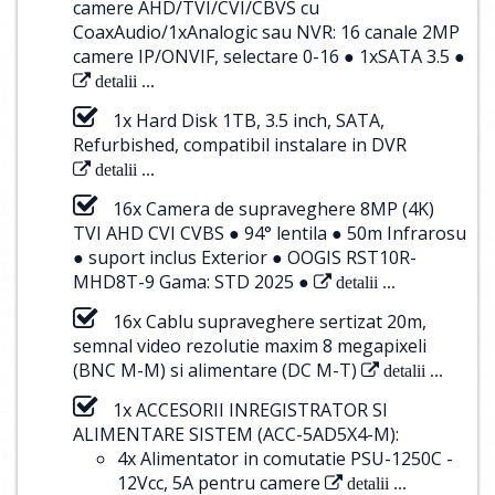
camere AHD/TVI/CVI/CBVS cu
CoaxAudio/1xAnalogic sau NVR: 16 canale 2MP
camere IP/ONVIF, selectare 0-16 ● 1xSATA 3.5 ●
detalii ...
1x Hard Disk 1TB, 3.5 inch, SATA,
Refurbished, compatibil instalare in DVR
detalii ...
16x Camera de supraveghere 8MP (4K)
TVI AHD CVI CVBS ● 94° lentila ● 50m Infrarosu
● suport inclus Exterior ● OOGIS RST10R-
MHD8T-9 Gama: STD 2025 ●
detalii ...
16x Cablu supraveghere sertizat 20m,
semnal video rezolutie maxim 8 megapixeli
(BNC M-M) si alimentare (DC M-T)
detalii ...
1x ACCESORII INREGISTRATOR SI
ALIMENTARE SISTEM (ACC-5AD5X4-M):
4x Alimentator in comutatie PSU-1250C -
12Vcc, 5A pentru camere
detalii ...