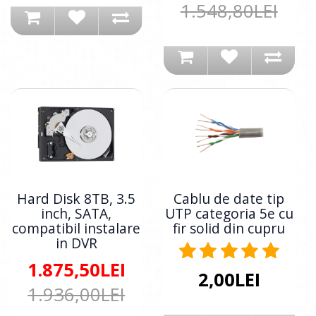
1.548,80LEI
Hard Disk 8TB, 3.5
Cablu de date tip
inch, SATA,
UTP categoria 5e cu
compatibil instalare
fir solid din cupru
in DVR
1.875,50LEI
2,00LEI
1.936,00LEI