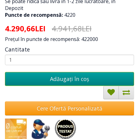
Se poate ridica sau livra in 1-2 zile lucratoare, in
Depozit
Puncte de recompensă:
4220
4.290,66LEI
4.941,68LEI
Preţul în puncte de recompensă: 422000
Cantitate
Adăugați în coş
Cere Ofertă Personalizată