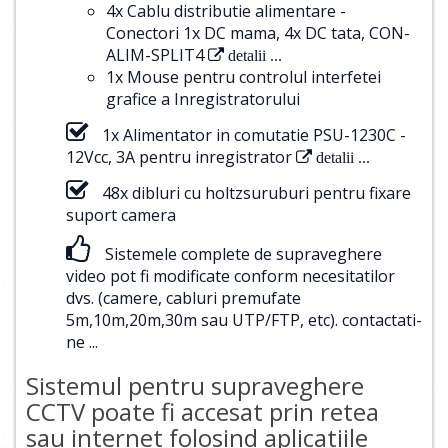
4x Cablu distributie alimentare -
Conectori 1x DC mama, 4x DC tata, CON-
ALIM-SPLIT4
detalii ...
1x Mouse pentru controlul interfetei
grafice a Inregistratorului
1x Alimentator in comutatie PSU-1230C -
12Vcc, 3A pentru inregistrator
detalii ...
48x dibluri cu holtzsuruburi pentru fixare
suport camera
Sistemele complete de supraveghere
video pot fi modificate conform necesitatilor
dvs. (camere, cabluri premufate
5m,10m,20m,30m sau UTP/FTP, etc).
contactati-
ne ...
Sistemul pentru supraveghere
CCTV poate fi accesat prin retea
sau internet folosind aplicatiile