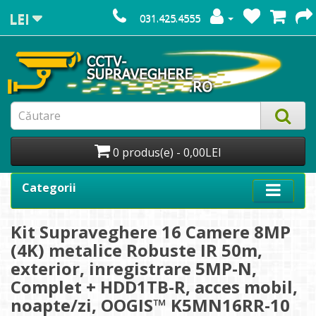
LEI
031.425.4555
0 produs(e) - 0,00LEI
Categorii
Kit Supraveghere 16 Camere 8MP
(4K) metalice Robuste IR 50m,
exterior, inregistrare 5MP-N,
Complet + HDD1TB-R, acces mobil,
noapte/zi, OOGIS™ K5MN16RR-10