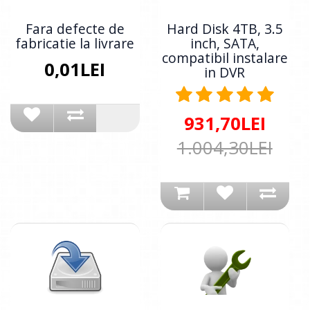
Fara defecte de
Hard Disk 4TB, 3.5
fabricatie la livrare
inch, SATA,
compatibil instalare
0,01LEI
in DVR
931,70LEI
1.004,30LEI