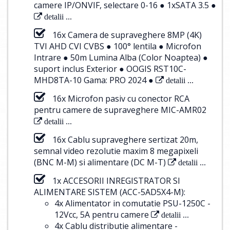
camere IP/ONVIF, selectare 0-16 ● 1xSATA 3.5 ●
detalii ...
16x Camera de supraveghere 8MP (4K)
TVI AHD CVI CVBS ● 100° lentila ● Microfon
Intrare ● 50m Lumina Alba (Color Noaptea) ●
suport inclus Exterior ● OOGIS RST10C-
MHD8TA-10 Gama: PRO 2024 ●
detalii ...
16x Microfon pasiv cu conector RCA
pentru camere de supraveghere MIC-AMR02
detalii ...
16x Cablu supraveghere sertizat 20m,
semnal video rezolutie maxim 8 megapixeli
(BNC M-M) si alimentare (DC M-T)
detalii ...
1x ACCESORII INREGISTRATOR SI
ALIMENTARE SISTEM (ACC-5AD5X4-M):
4x Alimentator in comutatie PSU-1250C -
12Vcc, 5A pentru camere
detalii ...
4x Cablu distributie alimentare -