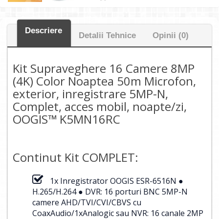
Descriere
Detalii Tehnice
Opinii (0)
Kit Supraveghere 16 Camere 8MP
(4K) Color Noaptea 50m Microfon,
exterior, inregistrare 5MP-N,
Complet, acces mobil, noapte/zi,
OOGIS™ K5MN16RC
Continut Kit COMPLET:
1x Inregistrator OOGIS ESR-6516N ●
H.265/H.264 ● DVR: 16 porturi BNC 5MP-N
camere AHD/TVI/CVI/CBVS cu
CoaxAudio/1xAnalogic sau NVR: 16 canale 2MP