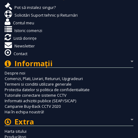
Pot să instalez singur?
Solicitări Suport tehnic și Returnări
Contul meu
Istoric comenzi
Listă dorințe
Newsletter
Contact
Informaţii
Despre noi
Comenzi, Plati, Livrari, Retururi, Upgradeuri
Termeni si conditii utilizare generale
Protectia datelor si politica de confidentialitate
Tutoriale conectare sisteme CCTV
Informatii achizitii publice (SEAP/SICAP)
Campanie Buy-Back CCTV 2020
Hai în echipa noastră!
Extra
Harta sitului
Producători