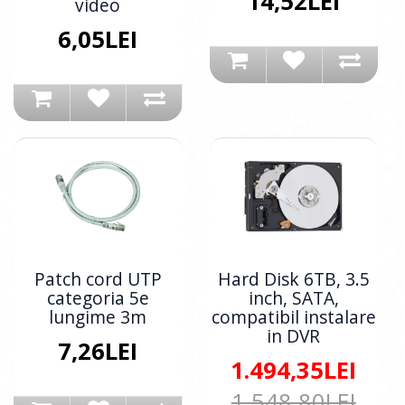
14,52LEI
video
6,05LEI
Patch cord UTP
Hard Disk 6TB, 3.5
categoria 5e
inch, SATA,
lungime 3m
compatibil instalare
in DVR
7,26LEI
1.494,35LEI
1.548,80LEI