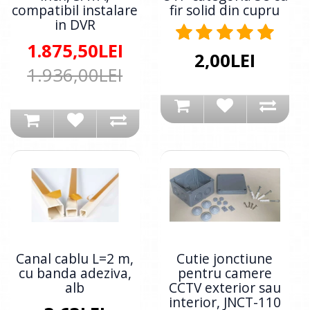
compatibil instalare
fir solid din cupru
in DVR
1.875,50LEI
2,00LEI
1.936,00LEI
Canal cablu L=2 m,
Cutie jonctiune
cu banda adeziva,
pentru camere
alb
CCTV exterior sau
interior, JNCT-110