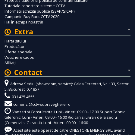
Protectia datelor si politica de confidentialitate
Tutoriale conectare sisteme CCTV
Informatii achizitii publice (SEAP/SICAP)
Campanie Buy-Back CCTV 2020
Hai în echipa noastră!
Extra
Harta sitului
Producători
Oferte speciale
Vouchere cadou
Afiliaţi
Contact
Adresa Sediu (showroom, service): Calea Ferentari, Nr. 133, Sector
5, Bucuresti 051857
031.425.4555
comenzi@cctv-supraveghere.ro
Vanzari si Consultanta: Luni - Vineri: 09:00 - 17:00 Suport Tehnic
telefonic: Luni - Vineri: 09:00 - 16:00 Ridicari si Livrari de la sediu
(Comenzi si Garantii): Luni - Vineri: 09:00 - 16:00
Acest site este operat de catre ONESTORE ENERGY SRL, avand