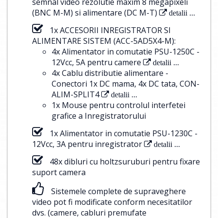
semnal video rezolutie maxim 8 megapixeli
(BNC M-M) si alimentare (DC M-T)
detalii ...
1x ACCESORII INREGISTRATOR SI
ALIMENTARE SISTEM (ACC-5AD5X4-M):
4x Alimentator in comutatie PSU-1250C -
12Vcc, 5A pentru camere
detalii ...
4x Cablu distributie alimentare -
Conectori 1x DC mama, 4x DC tata, CON-
ALIM-SPLIT4
detalii ...
1x Mouse pentru controlul interfetei
grafice a Inregistratorului
1x Alimentator in comutatie PSU-1230C -
12Vcc, 3A pentru inregistrator
detalii ...
48x dibluri cu holtzsuruburi pentru fixare
suport camera
Sistemele complete de supraveghere
video pot fi modificate conform necesitatilor
dvs. (camere, cabluri premufate