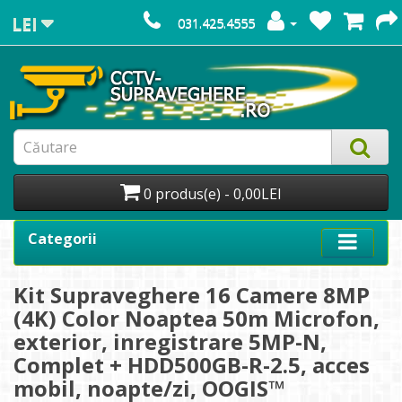
LEI
031.425.4555
0 produs(e) - 0,00LEI
Categorii
Kit Supraveghere 16 Camere 8MP
(4K) Color Noaptea 50m Microfon,
exterior, inregistrare 5MP-N,
Complet + HDD500GB-R-2.5, acces
mobil, noapte/zi, OOGIS™