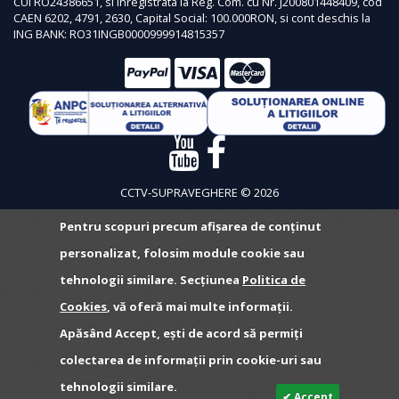
CUI RO24386651, si inregistrata la Reg. Com. cu Nr. J200801448409, cod
CAEN 6202, 4791, 2630, Capital Social: 100.000RON, si cont deschis la
ING BANK: RO31INGB0000999914815357
CCTV-SUPRAVEGHERE © 2026
Pentru scopuri precum afișarea de conținut
personalizat, folosim module cookie sau
tehnologii similare. Secțiunea
Politica de
Cookies
, vă oferă mai multe informații.
Apăsând Accept, ești de acord să permiți
colectarea de informații prin cookie-uri sau
tehnologii similare.
✔ Accept