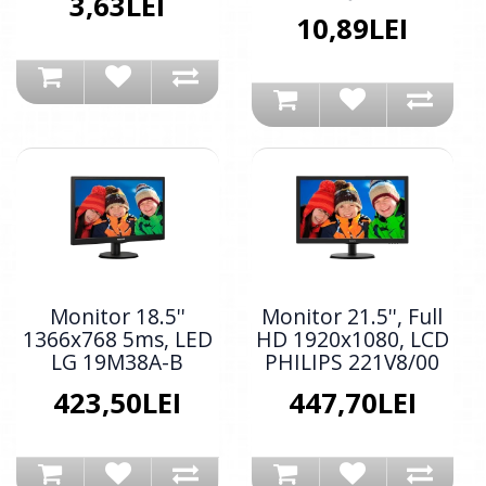
3,63LEI
10,89LEI
Monitor 18.5''
Monitor 21.5'', Full
1366x768 5ms, LED
HD 1920x1080, LCD
LG 19M38A-B
PHILIPS 221V8/00
423,50LEI
447,70LEI