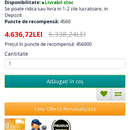
Disponibilitate:
Livrabil stoc
Se poate ridica sau livra in 1-2 zile lucratoare, in
Depozit
Puncte de recompensă:
4560
4.636,72LEI
5.338,24LEI
Preţul în puncte de recompensă: 456000
Cantitate
Adăugați în coş
Cere Ofertă Personalizată