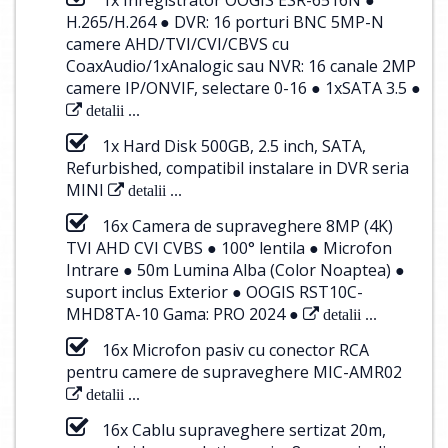
H.265/H.264 ● DVR: 16 porturi BNC 5MP-N
camere AHD/TVI/CVI/CBVS cu
CoaxAudio/1xAnalogic sau NVR: 16 canale 2MP
camere IP/ONVIF, selectare 0-16 ● 1xSATA 3.5 ●
detalii ...
1x Hard Disk 500GB, 2.5 inch, SATA,
Refurbished, compatibil instalare in DVR seria
MINI
detalii ...
16x Camera de supraveghere 8MP (4K)
TVI AHD CVI CVBS ● 100° lentila ● Microfon
Intrare ● 50m Lumina Alba (Color Noaptea) ●
suport inclus Exterior ● OOGIS RST10C-
MHD8TA-10 Gama: PRO 2024 ●
detalii ...
16x Microfon pasiv cu conector RCA
pentru camere de supraveghere MIC-AMR02
detalii ...
16x Cablu supraveghere sertizat 20m,