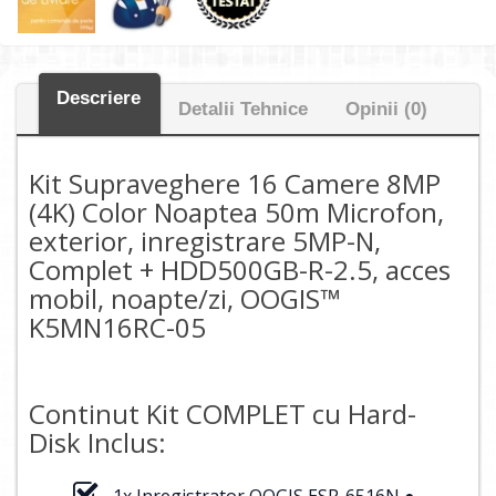
Descriere
Detalii Tehnice
Opinii (0)
Kit Supraveghere 16 Camere 8MP
(4K) Color Noaptea 50m Microfon,
exterior, inregistrare 5MP-N,
Complet + HDD500GB-R-2.5, acces
mobil, noapte/zi, OOGIS™
K5MN16RC-05
Continut Kit COMPLET cu Hard-
Disk Inclus:
1x Inregistrator OOGIS ESR-6516N ●