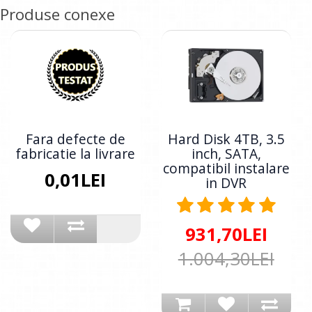
Produse conexe
Fara defecte de
Hard Disk 4TB, 3.5
fabricatie la livrare
inch, SATA,
compatibil instalare
0,01LEI
in DVR
931,70LEI
1.004,30LEI