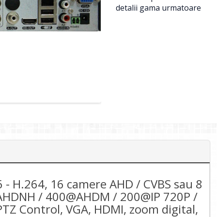
detalii gama urmatoare
- H.264, 16 camere AHD / CVBS sau 8
0@AHDNH / 400@AHDM / 200@IP 720P /
Z Control, VGA, HDMI, zoom digital,