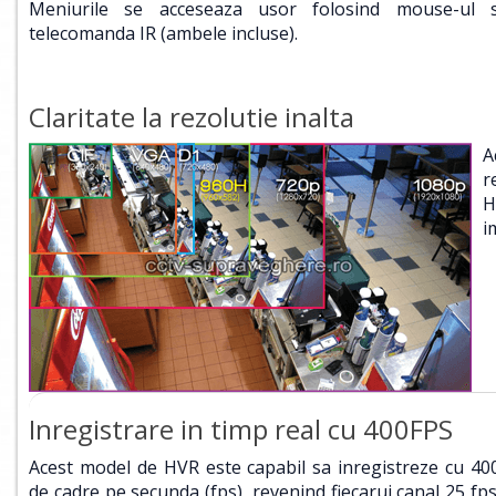
Meniurile se acceseaza usor folosind mouse-ul 
telecomanda IR (ambele incluse).
Claritate la rezolutie inalta
A
r
H
i
Inregistrare in timp real cu 400FPS
Acest model de HVR este capabil sa inregistreze cu 40
de cadre pe secunda (fps), revenind fiecarui canal 25 fps