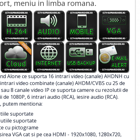
port, meniu in limba romana.
and Alone ce suporta 16 intrari video (canale) AHDNH cu
6 intrari video combinate (canale) AHDM/CVBS cu 25 de
e sau 8 canale video IP ce suporta camere cu rezolutii de
 de 1080P, 6 intrari audio (RCA), iesire audio (RCA).
sa, putem mentiona:
utiile suportate
lutiile suportate
fice cu pictograme
 iesirea VGA cat si pe cea HDMI - 1920x1080, 1280x720,