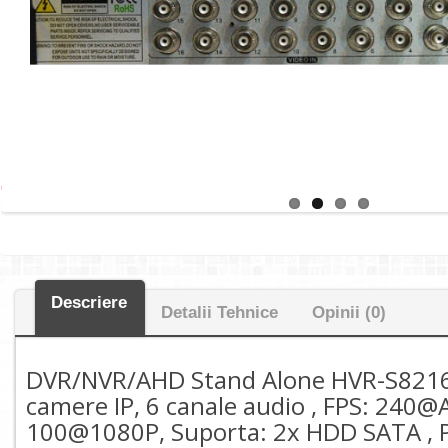
Descriere
Detalii Tehnice
Opinii (0)
DVR/NVR/AHD Stand Alone HVR-S8216 
camere IP, 6 canale audio , FPS: 24
100@1080P, Suporta: 2x HDD SATA , PT