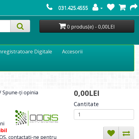
031.425.4555
0 produs(e) - 0,00LEI
nregistratoare Digitale
Accesorii
0,00LEI
/
Spune-ţi opinia
Cantitate
ni
bil
OS, contactati-ne pentru