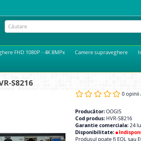
eghere FHD 1080P - 4K 8MPx
Camere supraveghere
I
VR-S8216
0 opinii
Producător:
OOGIS
Cod produs:
HVR-S8216
Garantie comerciala:
24 lu
Disponibilitate:
Indisponi
Produsul poate fi EOL sau E