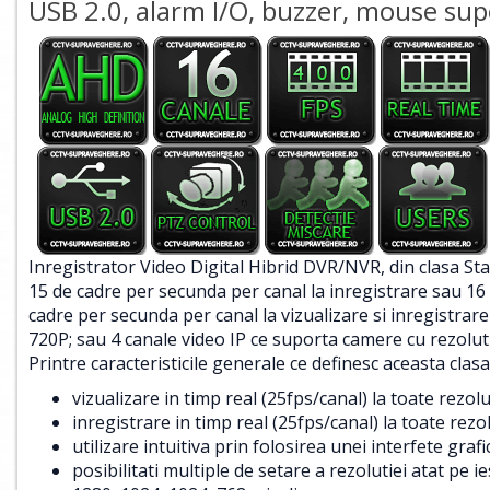
USB 2.0, alarm I/O, buzzer, mouse su
Inregistrator Video Digital Hibrid DVR/NVR, din clasa St
15 de cadre per secunda per canal la inregistrare sau 1
cadre per secunda per canal la vizualizare si inregistrar
720P; sau 4 canale video IP ce suporta camere cu rezolutii
Printre caracteristicile generale ce definesc aceasta cla
vizualizare in timp real (25fps/canal) la toate rezol
inregistrare in timp real (25fps/canal) la toate rezo
utilizare intuitiva prin folosirea unei interfete gra
posibilitati multiple de setare a rezolutiei atat pe