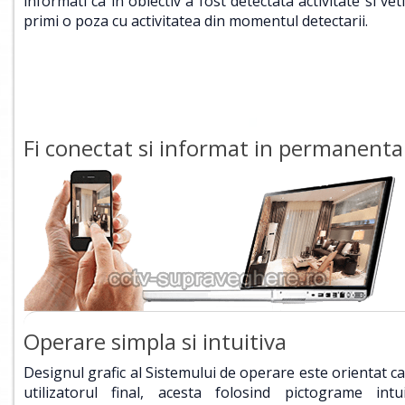
informati ca in obiectiv a fost detectata activitate si veti
primi o poza cu activitatea din momentul detectarii.
Fi conectat si informat in permanenta
Operare simpla si intuitiva
Designul grafic al Sistemului de operare este orientat ca
utilizatorul final, acesta folosind pictograme intui