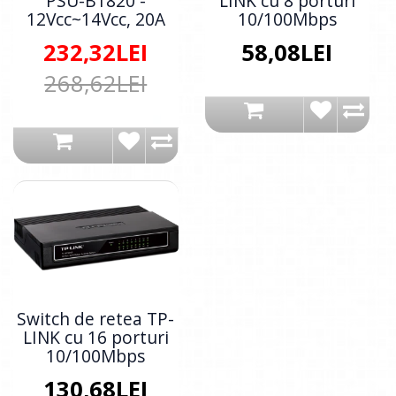
PSU-B1820 -
LINK cu 8 porturi
12Vcc~14Vcc, 20A
10/100Mbps
232,32LEI
58,08LEI
268,62LEI
Switch de retea TP-
LINK cu 16 porturi
10/100Mbps
130,68LEI