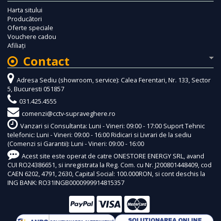
Harta sitului
Producători
Oferte speciale
Vouchere cadou
Afiliaţi
Contact
Adresa Sediu (showroom, service): Calea Ferentari, Nr. 133, Sector
5, Bucuresti 051857
031.425.4555
comenzi@cctv-supraveghere.ro
Vanzari si Consultanta: Luni - Vineri: 09:00 - 17:00 Suport Tehnic
telefonic: Luni - Vineri: 09:00 - 16:00 Ridicari si Livrari de la sediu
(Comenzi si Garantii): Luni - Vineri: 09:00 - 16:00
Acest site este operat de catre ONESTORE ENERGY SRL, avand
CUI RO24386651, si inregistrata la Reg. Com. cu Nr. J200801448409, cod
CAEN 6202, 4791, 2630, Capital Social: 100.000RON, si cont deschis la
ING BANK: RO31INGB0000999914815357