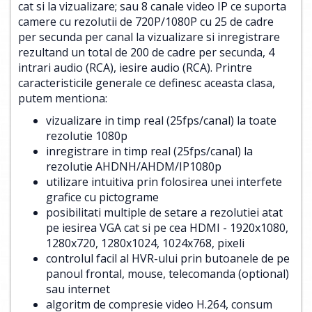
cat si la vizualizare; sau 8 canale video IP ce suporta
camere cu rezolutii de 720P/1080P cu 25 de cadre
per secunda per canal la vizualizare si inregistrare
rezultand un total de 200 de cadre per secunda, 4
intrari audio (RCA), iesire audio (RCA). Printre
caracteristicile generale ce definesc aceasta clasa,
putem mentiona:
vizualizare in timp real (25fps/canal) la toate
rezolutie 1080p
inregistrare in timp real (25fps/canal) la
rezolutie AHDNH/AHDM/IP1080p
utilizare intuitiva prin folosirea unei interfete
grafice cu pictograme
posibilitati multiple de setare a rezolutiei atat
pe iesirea VGA cat si pe cea HDMI - 1920x1080,
1280x720, 1280x1024, 1024x768, pixeli
controlul facil al HVR-ului prin butoanele de pe
panoul frontal, mouse, telecomanda (optional)
sau internet
algoritm de compresie video H.264, consum