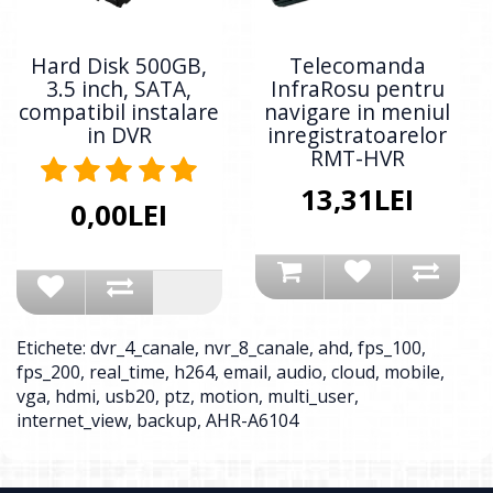
Hard Disk 500GB,
Telecomanda
3.5 inch, SATA,
InfraRosu pentru
compatibil instalare
navigare in meniul
in DVR
inregistratoarelor
RMT-HVR
13,31LEI
0,00LEI
Etichete:
dvr_4_canale
,
nvr_8_canale
,
ahd
,
fps_100
,
fps_200
,
real_time
,
h264
,
email
,
audio
,
cloud
,
mobile
,
vga
,
hdmi
,
usb20
,
ptz
,
motion
,
multi_user
,
internet_view
,
backup
,
AHR-A6104