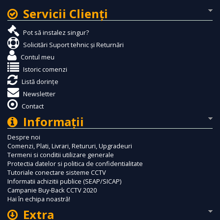
Servicii Clienţi
Pot să instalez singur?
Solicitări Suport tehnic și Returnări
Contul meu
Istoric comenzi
Listă dorințe
Newsletter
Contact
Informaţii
Despre noi
Comenzi, Plati, Livrari, Retururi, Upgradeuri
Termeni si conditii utilizare generale
Protectia datelor si politica de confidentialitate
Tutoriale conectare sisteme CCTV
Informatii achizitii publice (SEAP/SICAP)
Campanie Buy-Back CCTV 2020
Hai în echipa noastră!
Extra