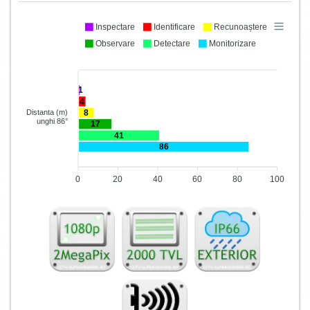
Inspectare
Identificare
Recunoaștere
Observare
Detectare
Monitorizare
1
4
8
Distanta (m)
unghi 86°
17
41
86
0
20
40
60
80
100