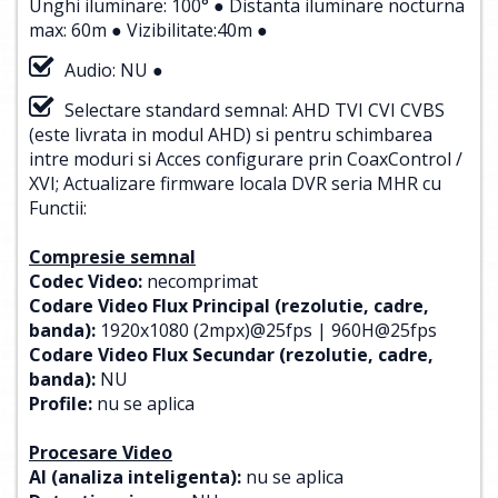
Unghi iluminare: 100° ● Distanta iluminare nocturna
max: 60m ● Vizibilitate:40m ●
Audio: NU ●
Selectare standard semnal: AHD TVI CVI CVBS
(este livrata in modul AHD) si pentru schimbarea
intre moduri si Acces configurare prin CoaxControl /
XVI; Actualizare firmware locala DVR seria MHR cu
Functii:
Compresie semnal
Codec Video:
necomprimat
Codare Video Flux Principal (rezolutie, cadre,
banda):
1920x1080 (2mpx)@25fps | 960H@25fps
Codare Video Flux Secundar (rezolutie, cadre,
banda):
NU
Profile:
nu se aplica
Procesare Video
AI (analiza inteligenta):
nu se aplica