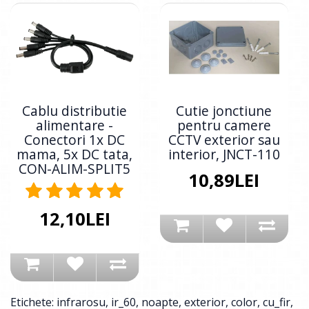
Cablu distributie
Cutie jonctiune
alimentare -
pentru camere
Conectori 1x DC
CCTV exterior sau
mama, 5x DC tata,
interior, JNCT-110
CON-ALIM-SPLIT5
10,89LEI
12,10LEI
Etichete:
infrarosu
,
ir_60
,
noapte
,
exterior
,
color
,
cu_fir
,