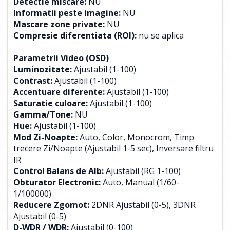
Detectie miscare:
NU
Informatii peste imagine:
NU
Mascare zone private:
NU
Compresie diferentiata (ROI):
nu se aplica
Parametrii Video (OSD)
Luminozitate:
Ajustabil (1-100)
Contrast:
Ajustabil (1-100)
Accentuare diferente:
Ajustabil (1-100)
Saturatie culoare:
Ajustabil (1-100)
Gamma/Tone:
NU
Hue:
Ajustabil (1-100)
Mod Zi-Noapte:
Auto, Color, Monocrom, Timp
trecere Zi/Noapte (Ajustabil 1-5 sec), Inversare filtru
IR
Control Balans de Alb:
Ajustabil (RG 1-100)
Obturator Electronic:
Auto, Manual (1/60-
1/100000)
Reducere Zgomot:
2DNR Ajustabil (0-5), 3DNR
Ajustabil (0-5)
D-WDR / WDR:
Ajustabil (0-100)