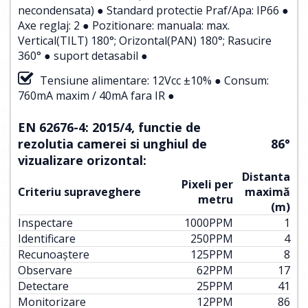
necondensata) ● Standard protectie Praf/Apa: IP66 ●
Axe reglaj: 2 ● Pozitionare: manuala: max.
Vertical(TILT) 180°; Orizontal(PAN) 180°; Rasucire
360° ● suport detasabil ●
Tensiune alimentare: 12Vcc ±10% ● Consum:
760mA maxim / 40mA fara IR ●
EN 62676-4: 2015/4, functie de
rezolutia camerei si unghiul de
86°
vizualizare orizontal:
Distanta
Pixeli per
Criteriu supraveghere
maximă
metru
(m)
Inspectare
1000
PPM
1
Identificare
250
PPM
4
Recunoaștere
125
PPM
8
Observare
62
PPM
17
Detectare
25
PPM
41
Monitorizare
12
PPM
86