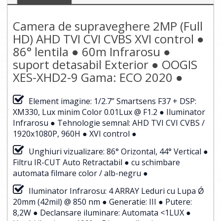
Camera de supraveghere 2MP (Full
HD) AHD TVI CVI CVBS XVI control ●
86° lentila ● 60m Infrarosu ●
suport detasabil Exterior ● OOGIS
XES-XHD2-9 Gama: ECO 2020 ●
Element imagine: 1/2.7” Smartsens F37 + DSP:
XM330, Lux minim Color 0.01Lux @ F1.2 ● Iluminator
Infrarosu ● Tehnologie semnal: AHD TVI CVI CVBS /
1920x1080P, 960H ● XVI control ●
Unghiuri vizualizare: 86° Orizontal, 44° Vertical ●
Filtru IR-CUT Auto Retractabil ● cu schimbare
automata filmare color / alb-negru ●
Iluminator Infrarosu: 4 ARRAY Leduri cu Lupa Ǿ
20mm (42mil) @ 850 nm ● Generatie: III ● Putere:
8,2W ● Declansare iluminare: Automata <1LUX ●