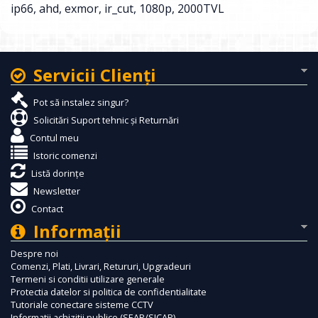
ip66
,
ahd
,
exmor
,
ir_cut
,
1080p
,
2000TVL
Servicii Clienţi
Pot să instalez singur?
Solicitări Suport tehnic și Returnări
Contul meu
Istoric comenzi
Listă dorințe
Newsletter
Contact
Informaţii
Despre noi
Comenzi, Plati, Livrari, Retururi, Upgradeuri
Termeni si conditii utilizare generale
Protectia datelor si politica de confidentialitate
Tutoriale conectare sisteme CCTV
Informatii achizitii publice (SEAP/SICAP)