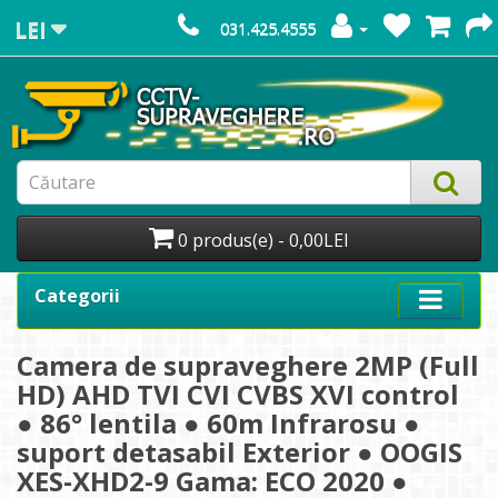
LEI
031.425.4555
0 produs(e) - 0,00LEI
Categorii
Camera de supraveghere 2MP (Full
HD) AHD TVI CVI CVBS XVI control
● 86° lentila ● 60m Infrarosu ●
suport detasabil Exterior ● OOGIS
XES-XHD2-9 Gama: ECO 2020 ●