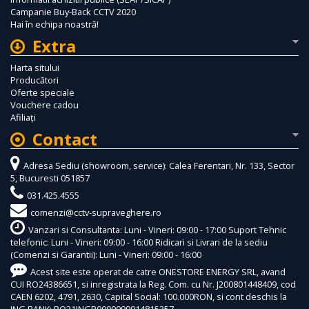
Campanie Buy-Back CCTV 2020
Hai în echipa noastră!
Extra
Harta sitului
Producători
Oferte speciale
Vouchere cadou
Afiliaţi
Contact
Adresa Sediu (showroom, service): Calea Ferentari, Nr. 133, Sector
5, Bucuresti 051857
031.425.4555
comenzi@cctv-supraveghere.ro
Vanzari si Consultanta: Luni - Vineri: 09:00 - 17:00 Suport Tehnic
telefonic: Luni - Vineri: 09:00 - 16:00 Ridicari si Livrari de la sediu
(Comenzi si Garantii): Luni - Vineri: 09:00 - 16:00
Acest site este operat de catre ONESTORE ENERGY SRL, avand
CUI RO24386651, si inregistrata la Reg. Com. cu Nr. J200801448409, cod
CAEN 6202, 4791, 2630, Capital Social: 100.000RON, si cont deschis la