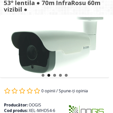
53° lentila ● 70m InfraRosu 60m
vizibil ●
0 opinii
/
Spune-ţi opinia
Producător:
OOGIS
Cod produs:
XEL-MHD54-6