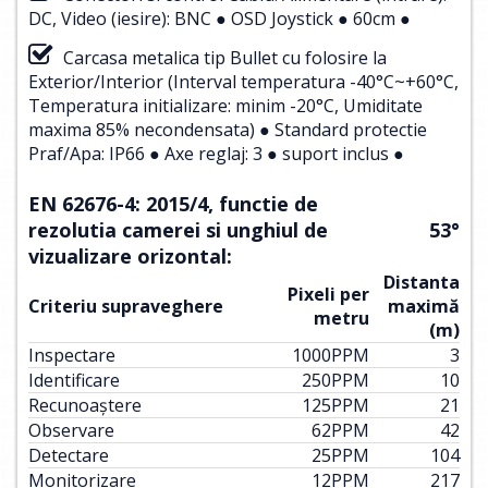
DC, Video (iesire): BNC ● OSD Joystick ● 60cm ●
Carcasa metalica tip Bullet cu folosire la
Exterior/Interior (Interval temperatura -40°C~+60°C,
Temperatura initializare: minim -20°C, Umiditate
maxima 85% necondensata) ● Standard protectie
Praf/Apa: IP66 ● Axe reglaj: 3 ● suport inclus ●
EN 62676-4: 2015/4, functie de
rezolutia camerei si unghiul de
53°
vizualizare orizontal:
Distanta
Pixeli per
Criteriu supraveghere
maximă
metru
(m)
Inspectare
1000
PPM
3
Identificare
250
PPM
10
Recunoaștere
125
PPM
21
Observare
62
PPM
42
Detectare
25
PPM
104
Monitorizare
12
PPM
217