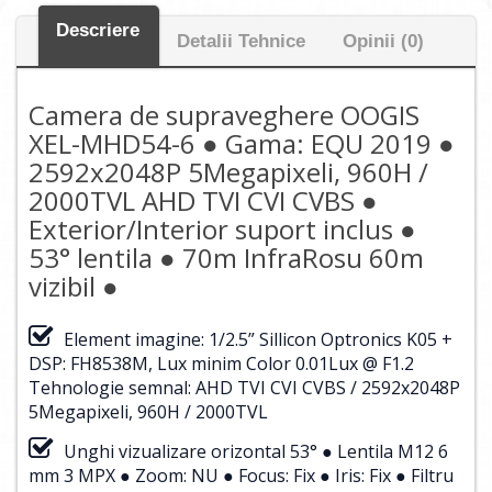
Descriere
Detalii Tehnice
Opinii (0)
Camera de supraveghere OOGIS
XEL-MHD54-6 ● Gama: EQU 2019 ●
2592x2048P 5Megapixeli, 960H /
2000TVL AHD TVI CVI CVBS ●
Exterior/Interior suport inclus ●
53° lentila ● 70m InfraRosu 60m
vizibil ●
Element imagine: 1/2.5” Sillicon Optronics K05 +
DSP: FH8538M, Lux minim Color 0.01Lux @ F1.2
Tehnologie semnal: AHD TVI CVI CVBS / 2592x2048P
5Megapixeli, 960H / 2000TVL
Unghi vizualizare orizontal 53° ● Lentila M12 6
mm 3 MPX ● Zoom: NU ● Focus: Fix ● Iris: Fix ● Filtru