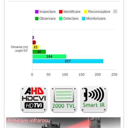
Inspectare
Identificare
Recunoaștere
Observare
Detectare
Monitorizare
3
10
21
Distanta (m)
unghi 53°
42
104
217
0
50
100
150
200
250