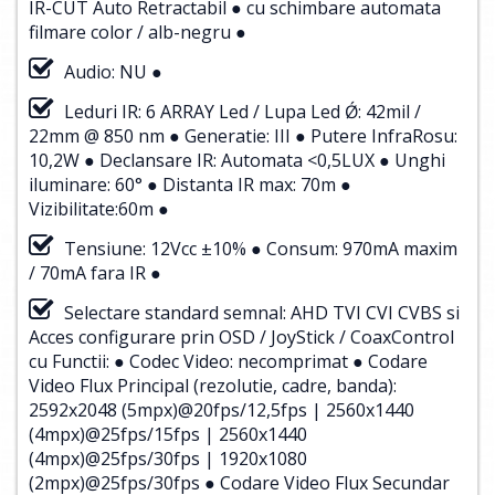
IR-CUT Auto Retractabil ● cu schimbare automata
filmare color / alb-negru ●
Audio: NU ●
Leduri IR: 6 ARRAY Led / Lupa Led Ǿ: 42mil /
22mm @ 850 nm ● Generatie: III ● Putere InfraRosu:
10,2W ● Declansare IR: Automata <0,5LUX ● Unghi
iluminare: 60° ● Distanta IR max: 70m ●
Vizibilitate:60m ●
Tensiune: 12Vcc ±10% ● Consum: 970mA maxim
/ 70mA fara IR ●
Selectare standard semnal: AHD TVI CVI CVBS si
Acces configurare prin OSD / JoyStick / CoaxControl
cu Functii: ● Codec Video: necomprimat ● Codare
Video Flux Principal (rezolutie, cadre, banda):
2592x2048 (5mpx)@20fps/12,5fps | 2560x1440
(4mpx)@25fps/15fps | 2560x1440
(4mpx)@25fps/30fps | 1920x1080
(2mpx)@25fps/30fps ● Codare Video Flux Secundar