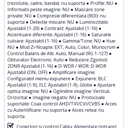
(rezolutie, cadre, banda): nu suporta ● Profile: NU ●
Informatii peste imagine: NU ● Mascare zone
private: NU ● Compresie diferentiata (ROI): nu
suporta ● Detectie miscare: NU ● Luminozitate:
Ajustabil (1-20) ● Contrast: Ajustabil (1-16) ●
Accentuare diferente: Ajustabil (1-16) ● Saturatie
culoare: Ajustabil (1-16) ● Gamma/Tone: NU ● Hue:
NU ● Mod Zi-Noapte: EXT, Auto, Color, Monocrom ●
Control Balans de Alb: Auto, Manual (RG 1-127) ●
Obturator Electronic: Auto ● Reducere Zgomot:
2DNR Ajustabil (1-16) ● D-WDR / WDR: D-WDR
Ajustabil (ON, OFF) ● Amplificare imagine:
Configurabil meniu expunere ● Expunere: BLC
Ajustabil (1-9), FLC Ajustabil (1-9), Globe ● Ajustare
optica imagine: NU ● Oglindire imagine: Vertical,
Orizontal ● Imagine negativ: NU ● Protocoale
suportate: Coax control AHD/TVI/CVI/CVBS ● Acces
cu Autentificare: nu suporta ● Acces retea: nu
suporta
Conectori si control Cablu: Alimentare (intrare):