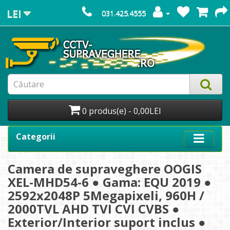
LEI
031.425.4555
0 produs(e) - 0,00LEI
Categorii
Camera de supraveghere OOGIS
XEL-MHD54-6 ● Gama: EQU 2019 ●
2592x2048P 5Megapixeli, 960H /
2000TVL AHD TVI CVI CVBS ●
Exterior/Interior suport inclus ●