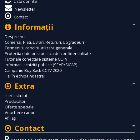
Listă dorințe
Newsletter
Contact
Informaţii
Despre noi
Comenzi, Plati, Livrari, Retururi, Upgradeuri
Termeni si conditii utilizare generale
Protectia datelor si politica de confidentialitate
Tutoriale conectare sisteme CCTV
Informatii achizitii publice (SEAP/SICAP)
Campanie Buy-Back CCTV 2020
Hai în echipa noastră!
Extra
Harta sitului
Producători
Oferte speciale
Vouchere cadou
Afiliaţi
Contact
Adresa Sediu (showroom, service): Calea Ferentari, Nr. 133, Sector