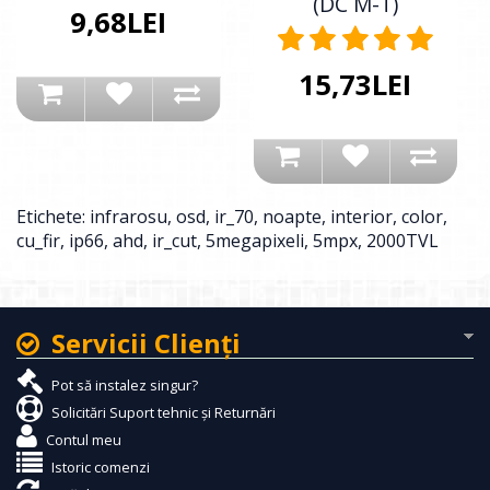
(DC M-T)
9,68LEI
15,73LEI
Etichete:
infrarosu
,
osd
,
ir_70
,
noapte
,
interior
,
color
,
cu_fir
,
ip66
,
ahd
,
ir_cut
,
5megapixeli
,
5mpx
,
2000TVL
Servicii Clienţi
Pot să instalez singur?
Solicitări Suport tehnic și Returnări
Contul meu
Istoric comenzi