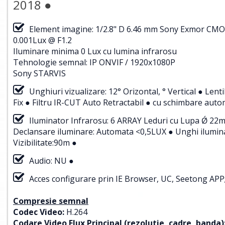
2018 ●
Element imagine: 1/2.8" D 6.46 mm Sony Exmor CM
0.001Lux @ F1.2
Iluminare minima 0 Lux cu lumina infrarosu
Tehnologie semnal: IP ONVIF / 1920x1080P
Sony STARVIS
Unghiuri vizualizare: 12° Orizontal, ° Vertical ● Le
Fix ● Filtru IR-CUT Auto Retractabil ● cu schimbare auto
Iluminator Infrarosu: 6 ARRAY Leduri cu Lupa Ǿ 22mm
Declansare iluminare: Automata <0,5LUX ● Unghi ilumina
Vizibilitate:90m ●
Audio: NU ●
Acces configurare prin IE Browser, UC, Seetong APP; a
Compresie semnal
Codec Video:
H.264
Codare Video Flux Principal (rezolutie, cadre, banda)