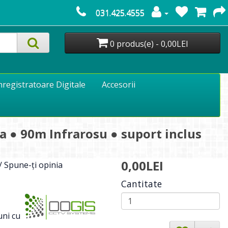
031.425.4555
0 produs(e) - 0,00LEI
nregistratoare Digitale
Accesorii
a ● 90m Infrarosu ● suport inclus
0,00LEI
/
Spune-ţi opinia
Cantitate
ni cu