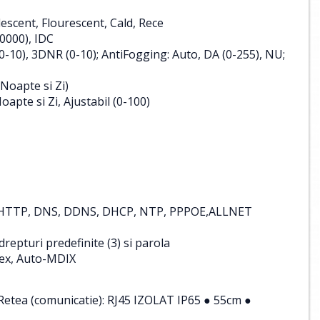
scent, Flourescent, Cald, Rece
0000), IDC
-10), 3DNR (0-10); AntiFogging: Auto, DA (0-255), NU;
Noapte si Zi)
apte si Zi, Ajustabil (0-100)
, HTTP, DNS, DDNS, DHCP, NTP, PPPOE,ALLNET
 drepturi predefinite (3) si parola
lex, Auto-MDIX
, Retea (comunicatie): RJ45 IZOLAT IP65 ● 55cm ●