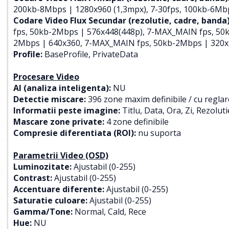
200kb-8Mbps | 1280x960 (1,3mpx), 7-30fps, 100kb-6Mb
Codare Video Flux Secundar (rezolutie, cadre, banda)
fps, 50kb-2Mbps | 576x448(448p), 7-MAX_MAIN fps, 50
2Mbps | 640x360, 7-MAX_MAIN fps, 50kb-2Mbps | 320x
Profile:
BaseProfile, PrivateData
Procesare Video
AI (analiza inteligenta):
NU
Detectie miscare:
396 zone maxim definibile / cu reglare
Informatii peste imagine:
Titlu, Data, Ora, Zi, Rezoluti
Mascare zone private:
4 zone definibile
Compresie diferentiata (ROI):
nu suporta
Parametrii Video (OSD)
Luminozitate:
Ajustabil (0-255)
Contrast:
Ajustabil (0-255)
Accentuare diferente:
Ajustabil (0-255)
Saturatie culoare:
Ajustabil (0-255)
Gamma/Tone:
Normal, Cald, Rece
Hue:
NU