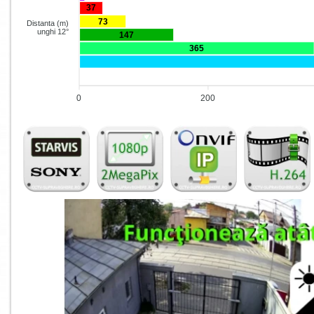
37
73
Distanta (m)
unghi 12°
147
365
0
200