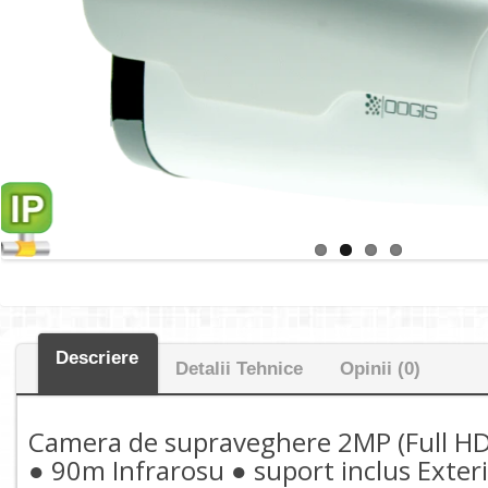
Descriere
Detalii Tehnice
Opinii (0)
Camera de supraveghere 2MP (Full HD)
● 90m Infrarosu ● suport inclus Exte