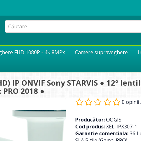
eghere FHD 1080P - 4K 8MPx
Camere supraveghere
I
) IP ONVIF Sony STARVIS ● 12° lentil
: PRO 2018 ●
0 opinii
Producător:
OOGIS
Cod produs:
XEL-IPX307-1
Garantie comerciala:
36 Lu
SLA 5 zile (Gama: PRO)