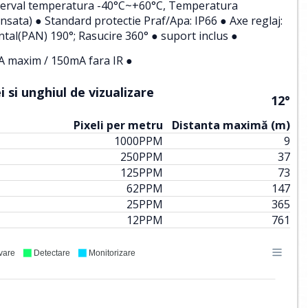
 (Interval temperatura -40°C~+60°C, Temperatura
sata) ● Standard protectie Praf/Apa: IP66 ● Axe reglaj:
ntal(PAN) 190°; Rasucire 360° ● suport inclus ●
 maxim / 150mA fara IR ●
 si unghiul de vizualizare
12°
Pixeli per metru
Distanta maximă (m)
1000
PPM
9
250
PPM
37
125
PPM
73
62
PPM
147
25
PPM
365
12
PPM
761
vare
Detectare
Monitorizare