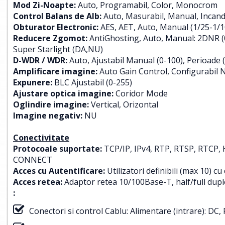
Mod Zi-Noapte:
Auto, Programabil, Color, Monocrom
Control Balans de Alb:
Auto, Masurabil, Manual, Incande
Obturator Electronic:
AES, AET, Auto, Manual (1/25-1/1
Reducere Zgomot:
AntiGhosting, Auto, Manual: 2DNR (0
Super Starlight (DA,NU)
D-WDR / WDR:
Auto, Ajustabil Manual (0-100), Perioade (
Amplificare imagine:
Auto Gain Control, Configurabil No
Expunere:
BLC Ajustabil (0-255)
Ajustare optica imagine:
Coridor Mode
Oglindire imagine:
Vertical, Orizontal
Imagine negativ:
NU
Conectivitate
Protocoale suportate:
TCP/IP, IPv4, RTP, RTSP, RTCP
CONNECT
Acces cu Autentificare:
Utilizatori definibili (max 10) cu
Acces retea:
Adaptor retea 10/100Base-T, half/full dup
:
Conectori si control Cablu: Alimentare (intrare): DC