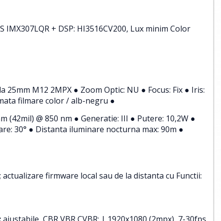
OS IMX307LQR + DSP: HI3516CV200, Lux minim Color
ntila 25mm M12 2MPX ● Zoom Optic: NU ● Focus: Fix ● Iris:
mata filmare color / alb-negru ●
 (42mil) @ 850 nm ● Generatie: III ● Putere: 10,2W ●
re: 30° ● Distanta iluminare nocturna max: 90m ●
ctualizare firmware local sau de la distanta cu Functii:
:
ajustabile, CBR VBR CVBR: | 1920x1080 (2mpx), 7-30fps,