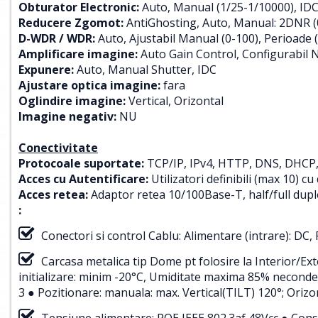
Obturator Electronic:
Auto, Manual (1/25-1/10000), ID
Reducere Zgomot:
AntiGhosting, Auto, Manual: 2DNR (0-
D-WDR / WDR:
Auto, Ajustabil Manual (0-100), Perioade (
Amplificare imagine:
Auto Gain Control, Configurabil No
Expunere:
Auto, Manual Shutter, IDC
Ajustare optica imagine:
fara
Oglindire imagine:
Vertical, Orizontal
Imagine negativ:
NU
Conectivitate
Protocoale suportate:
TCP/IP, IPv4, HTTP, DNS, DHC
Acces cu Autentificare:
Utilizatori definibili (max 10) cu
Acces retea:
Adaptor retea 10/100Base-T, half/full dup
:
Conectori si control Cablu: Alimentare (intrare): DC
Carcasa metalica tip Dome pt folosire la Interior/E
initializare: minim -20°C, Umiditate maxima 85% neconden
3 ● Pozitionare: manuala: max. Vertical(TILT) 120°; Oriz
Tensiune alimentare: POE IEEE 802.3af 48Vcc ● Cons