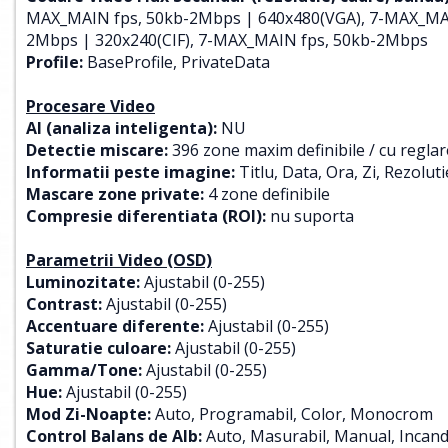
MAX_MAIN fps, 50kb-2Mbps | 640x480(VGA), 7-MAX_MAI
2Mbps | 320x240(CIF), 7-MAX_MAIN fps, 50kb-2Mbps
Profile:
BaseProfile, PrivateData
Procesare Video
AI (analiza inteligenta):
NU
Detectie miscare:
396 zone maxim definibile / cu reglare
Informatii peste imagine:
Titlu, Data, Ora, Zi, Rezoluti
Mascare zone private:
4 zone definibile
Compresie diferentiata (ROI):
nu suporta
Parametrii Video (OSD)
Luminozitate:
Ajustabil (0-255)
Contrast:
Ajustabil (0-255)
Accentuare diferente:
Ajustabil (0-255)
Saturatie culoare:
Ajustabil (0-255)
Gamma/Tone:
Ajustabil (0-255)
Hue:
Ajustabil (0-255)
Mod Zi-Noapte:
Auto, Programabil, Color, Monocrom
Control Balans de Alb:
Auto, Masurabil, Manual, Incand