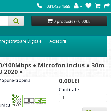
031.425.4555
0 produs(e) - 0,00LEI
nregistratoare Digitale
Accesorii
0/100Mbps ● Microfon inclus ● 30m
O 2020 ●
0,00LEI
/
Spune-ţi opinia
Cantitate
ni cu