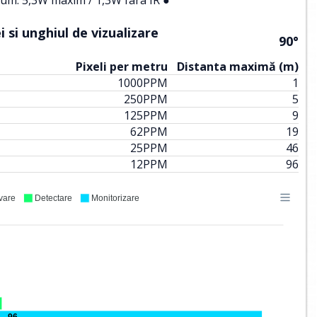
 si unghiul de vizualizare
90°
Pixeli per metru
Distanta maximă (m)
1000
PPM
1
250
PPM
5
125
PPM
9
62
PPM
19
25
PPM
46
12
PPM
96
vare
Detectare
Monitorizare
96