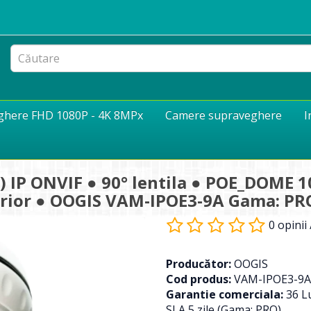
eghere FHD 1080P - 4K 8MPx
Camere supraveghere
I
 IP ONVIF ● 90° lentila ● POE_DOME 1
terior ● OOGIS VAM-IPOE3-9A Gama: PR
0 opinii
Producător:
OOGIS
Cod produs:
VAM-IPOE3-9A
Garantie comerciala:
36 Lu
SLA 5 zile (Gama: PRO)