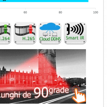
60
80
100