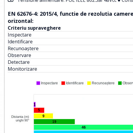
EN 62676-4: 2015/4, functie de rezolutia camerei
orizontal:
Criteriu supraveghere
Inspectare
Identificare
Recunoaștere
Observare
Detectare
Monitorizare
Inspectare
Identificare
Recunoaștere
Obser
1
5
9
Distanta (m)
unghi 90°
19
46