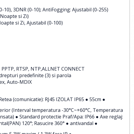
C
10), 3DNR (0-10); AntiFogging: Ajustabil (0-255)
Noapte si Zi)
apte si Zi, Ajustabil (0-100)
P, PPTP, RTSP, NTP,ALLNET CONNECT
 drepturi predefinite (3) si parola
lex, Auto-MDIX
, Retea (comunicatie): RJ45 IZOLAT IP65 ● 55cm ●
xterior (Interval temperatura -30°C~+60°C, Temperatura
sata) ● Standard protectie Praf/Apa: IP66 ● Axe reglaj:
ontal(PAN) 120°; Rasucire 360° ● antivandal ●
um: 5,3W maxim / 1,3W fara IR ●