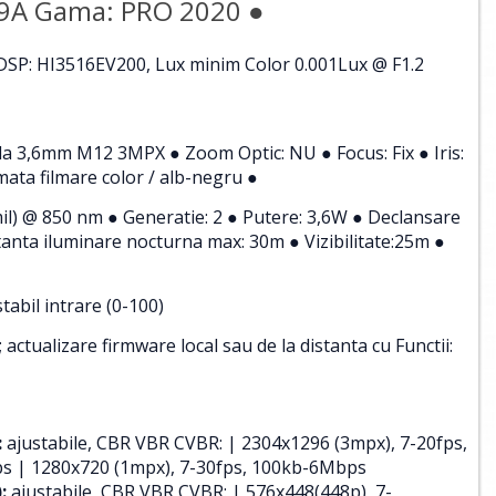
-9A Gama: PRO 2020 ●
DSP: HI3516EV200, Lux minim Color 0.001Lux @ F1.2
tila 3,6mm M12 3MPX ● Zoom Optic: NU ● Focus: Fix ● Iris:
mata filmare color / alb-negru ●
il) @ 850 nm ● Generatie: 2 ● Putere: 3,6W ● Declansare
anta iluminare nocturna max: 30m ● Vizibilitate:25m ●
abil intrare (0-100)
ctualizare firmware local sau de la distanta cu Functii:
:
ajustabile, CBR VBR CVBR: | 2304x1296 (3mpx), 7-20fps,
s | 1280x720 (1mpx), 7-30fps, 100kb-6Mbps
:
ajustabile, CBR VBR CVBR: | 576x448(448p), 7-