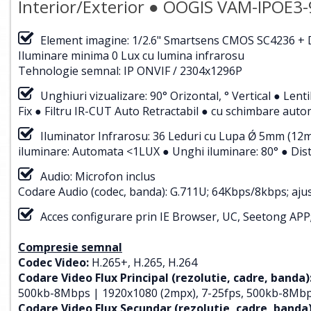
Interior/Exterior ● OOGIS VAM-IPOE3
Element imagine: 1/2.6" Smartsens CMOS SC4236 + 
Iluminare minima 0 Lux cu lumina infrarosu
Tehnologie semnal: IP ONVIF / 2304x1296P
Unghiuri vizualizare: 90° Orizontal, ° Vertical ● Len
Fix ● Filtru IR-CUT Auto Retractabil ● cu schimbare auto
Iluminator Infrarosu: 36 Leduri cu Lupa Ǿ 5mm (12m
iluminare: Automata <1LUX ● Unghi iluminare: 80° ● Dist
Audio: Microfon inclus
Codare Audio (codec, banda): G.711U; 64Kbps/8kbps; ajust
Acces configurare prin IE Browser, UC, Seetong APP; a
Compresie semnal
Codec Video:
H.265+, H.265, H.264
Codare Video Flux Principal (rezolutie, cadre, banda)
500kb-8Mbps | 1920x1080 (2mpx), 7-25fps, 500kb-8Mbp
Codare Video Flux Secundar (rezolutie, cadre, banda)