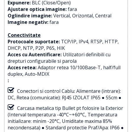
Expunere:
BLC (Close/Open)
Ajustare optica imagine:
fara
Oglindire imagine:
Vertical, Orizontal, Central
Imagine negativ:
fara
Conectivitate
Protocoale suportate:
TCP/IP, IPv4, RTSP, HTTP,
DHCP, NTP, P2P, P6S, HIK
Acces cu Autentificare:
Utilizatori definibili cu
drepturi configurabile si parola
Acces retea:
Adaptor retea 10/100Base-T, half/full
duplex, Auto-MDIX
:
Conectori si control Cablu: Alimentare (intrare):
DC, Retea (comunicatie): RJ45 IZOLAT IP65 ● 55cm ●
Carcasa metalica tip Bullet pt folosire la Exterior
(Interval temperatura -40°C~+60°C, Temperatura
initializare: minim -20°C, Umiditate maxima 85%
necondensata) ● Standard protectie Praf/Apa: IP66 ●