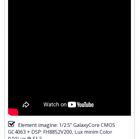
Element imagine: 1/2.5” GalaxyCore CMOS
GC4063 + DSP: FH8852V200, Lux minim Color
0.01Lux @ F1.2