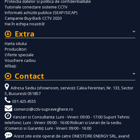
Protectia datelor si politica de confidentialitate
Tutoriale conectare sisteme CCTV
Informatii achizitii publice (SEAP/SICAP)
Campanie Buy-Back CCTV 2020
Hai în echipa noastră!
Extra
Harta sitului
Producători
Oferte speciale
Vouchere cadou
Afiliaţi
Contact
Adresa Sediu (showroom, service): Calea Ferentari, Nr. 133, Sector
5, Bucuresti 051857
031.425.4555
comenzi@cctv-supraveghere.ro
Vanzari si Consultanta: Luni - Vineri: 09:00 - 17:00 Suport Tehnic
telefonic: Luni - Vineri: 09:00 - 16:00 Ridicari si Livrari de la sediu
(Comenzi si Garantii): Luni - Vineri: 09:00 - 16:00
Acest site este operat de catre ONESTORE ENERGY SRL, avand