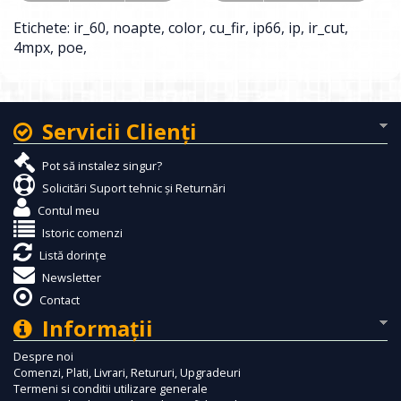
Etichete:
ir_60
,
noapte
,
color
,
cu_fir
,
ip66
,
ip
,
ir_cut
,
4mpx
,
poe
,
Servicii Clienţi
Pot să instalez singur?
Solicitări Suport tehnic și Returnări
Contul meu
Istoric comenzi
Listă dorințe
Newsletter
Contact
Informaţii
Despre noi
Comenzi, Plati, Livrari, Retururi, Upgradeuri
Termeni si conditii utilizare generale