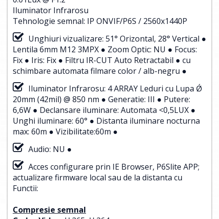
Iluminator Infrarosu
Tehnologie semnal: IP ONVIF/P6S / 2560x1440P
Unghiuri vizualizare: 51° Orizontal, 28° Vertical ●
Lentila 6mm M12 3MPX ● Zoom Optic: NU ● Focus:
Fix ● Iris: Fix ● Filtru IR-CUT Auto Retractabil ● cu
schimbare automata filmare color / alb-negru ●
Iluminator Infrarosu: 4 ARRAY Leduri cu Lupa Ǿ
20mm (42mil) @ 850 nm ● Generatie: III ● Putere:
6,6W ● Declansare iluminare: Automata <0,5LUX ●
Unghi iluminare: 60° ● Distanta iluminare nocturna
max: 60m ● Vizibilitate:60m ●
Audio: NU ●
Acces configurare prin IE Browser, P6Slite APP;
actualizare firmware local sau de la distanta cu
Functii:
Compresie semnal