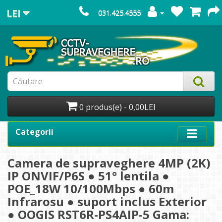
LEI
031.425.4555
0 produs(e) - 0,00LEI
Categorii
Camera de supraveghere 4MP (2K)
IP ONVIF/P6S ● 51° lentila ●
POE_18W 10/100Mbps ● 60m
Infrarosu ● suport inclus Exterior
● OOGIS RST6R-PS4AIP-5 Gama: