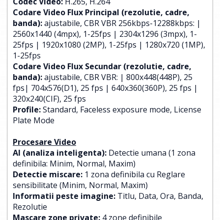
Codec Video:
H.265, H.264
Codare Video Flux Principal (rezolutie, cadre,
banda):
ajustabile, CBR VBR 256kbps-12288kbps: |
2560x1440 (4mpx), 1-25fps | 2304x1296 (3mpx), 1-
25fps | 1920x1080 (2MP), 1-25fps | 1280x720 (1MP),
1-25fps
Codare Video Flux Secundar (rezolutie, cadre,
banda):
ajustabile, CBR VBR: | 800x448(448P), 25
fps| 704x576(D1), 25 fps | 640x360(360P), 25 fps |
320x240(CIF), 25 fps
Profile:
Standard, Faceless exposure mode, License
Plate Mode
Procesare Video
AI (analiza inteligenta):
Detectie umana (1 zona
definibila: Minim, Normal, Maxim)
Detectie miscare:
1 zona definibila cu Reglare
sensibilitate (Minim, Normal, Maxim)
Informatii peste imagine:
Titlu, Data, Ora, Banda,
Rezolutie
Mascare zone private:
4 zone definibile