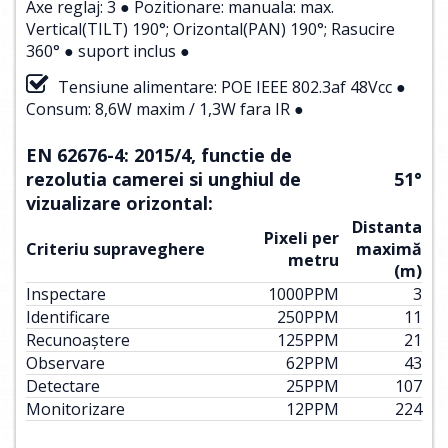
Axe reglaj: 3 ● Pozitionare: manuala: max.
Vertical(TILT) 190°; Orizontal(PAN) 190°; Rasucire
360° ● suport inclus ●
Tensiune alimentare: POE IEEE 802.3af 48Vcc ●
Consum: 8,6W maxim / 1,3W fara IR ●
EN 62676-4: 2015/4, functie de
rezolutia camerei si unghiul de
51°
vizualizare orizontal:
Distanta
Pixeli per
Criteriu supraveghere
maximă
metru
(m)
Inspectare
1000
PPM
3
Identificare
250
PPM
11
Recunoaștere
125
PPM
21
Observare
62
PPM
43
Detectare
25
PPM
107
Monitorizare
12
PPM
224