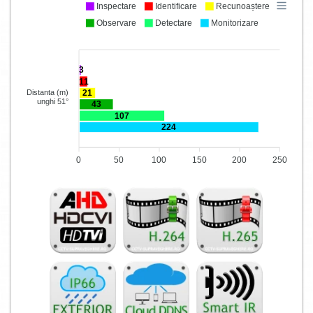
Inspectare
Identificare
Recunoaștere
Observare
Detectare
Monitorizare
3
11
21
Distanta (m)
unghi 51°
43
107
224
0
50
100
150
200
250