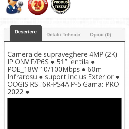
Descriere
Detalii Tehnice
Opinii (0)
Camera de supraveghere 4MP (2K)
IP ONVIF/P6S ● 51° lentila ●
POE_18W 10/100Mbps ● 60m
Infrarosu ● suport inclus Exterior ●
OOGIS RST6R-PS4AIP-5 Gama: PRO
2022 ●