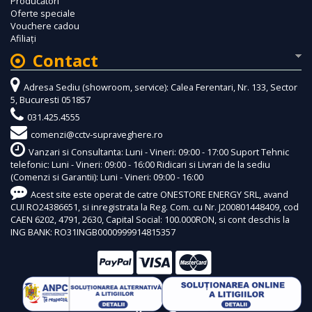
Producători
Oferte speciale
Vouchere cadou
Afiliaţi
Contact
Adresa Sediu (showroom, service): Calea Ferentari, Nr. 133, Sector
5, Bucuresti 051857
031.425.4555
comenzi@cctv-supraveghere.ro
Vanzari si Consultanta: Luni - Vineri: 09:00 - 17:00 Suport Tehnic
telefonic: Luni - Vineri: 09:00 - 16:00 Ridicari si Livrari de la sediu
(Comenzi si Garantii): Luni - Vineri: 09:00 - 16:00
Acest site este operat de catre ONESTORE ENERGY SRL, avand
CUI RO24386651, si inregistrata la Reg. Com. cu Nr. J200801448409, cod
CAEN 6202, 4791, 2630, Capital Social: 100.000RON, si cont deschis la
ING BANK: RO31INGB0000999914815357