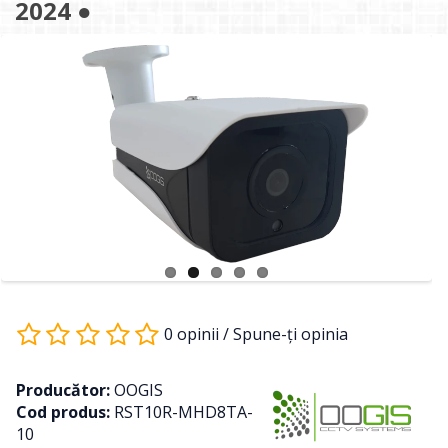
2024 ●
0 opinii
/
Spune-ţi opinia
Producător:
OOGIS
Cod produs:
RST10R-MHD8TA-
10