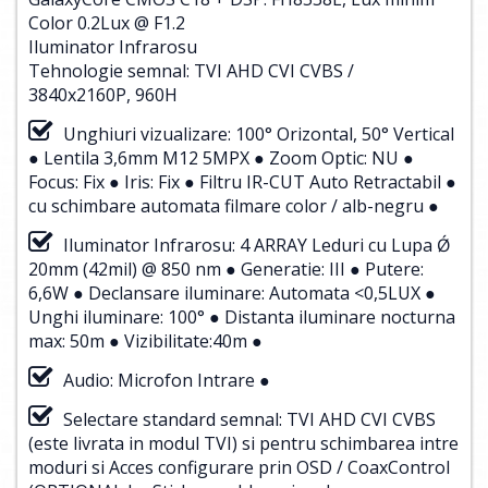
Color 0.2Lux @ F1.2
Iluminator Infrarosu
Tehnologie semnal: TVI AHD CVI CVBS /
3840x2160P, 960H
Unghiuri vizualizare: 100° Orizontal, 50° Vertical
● Lentila 3,6mm M12 5MPX ● Zoom Optic: NU ●
Focus: Fix ● Iris: Fix ● Filtru IR-CUT Auto Retractabil ●
cu schimbare automata filmare color / alb-negru ●
Iluminator Infrarosu: 4 ARRAY Leduri cu Lupa Ǿ
20mm (42mil) @ 850 nm ● Generatie: III ● Putere:
6,6W ● Declansare iluminare: Automata <0,5LUX ●
Unghi iluminare: 100° ● Distanta iluminare nocturna
max: 50m ● Vizibilitate:40m ●
Audio: Microfon Intrare ●
Selectare standard semnal: TVI AHD CVI CVBS
(este livrata in modul TVI) si pentru schimbarea intre
moduri si Acces configurare prin OSD / CoaxControl