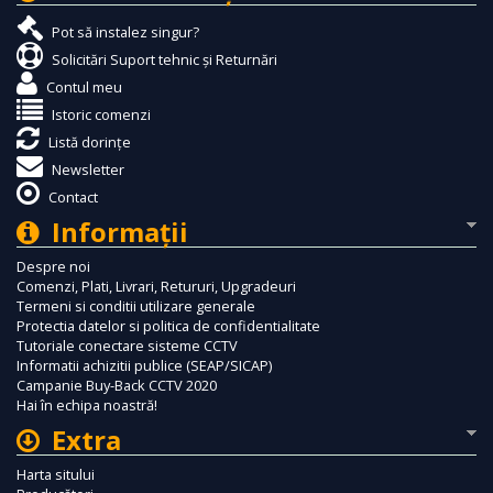
Pot să instalez singur?
Solicitări Suport tehnic și Returnări
Contul meu
Istoric comenzi
Listă dorințe
Newsletter
Contact
Informaţii
Despre noi
Comenzi, Plati, Livrari, Retururi, Upgradeuri
Termeni si conditii utilizare generale
Protectia datelor si politica de confidentialitate
Tutoriale conectare sisteme CCTV
Informatii achizitii publice (SEAP/SICAP)
Campanie Buy-Back CCTV 2020
Hai în echipa noastră!
Extra
Harta sitului