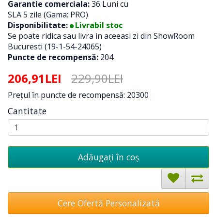
Garantie comerciala:
36 Luni cu
SLA 5 zile (Gama: PRO)
Disponibilitate:
Livrabil stoc
Se poate ridica sau livra in aceeasi zi din ShowRoom
Bucuresti (19-1-54-24065)
Puncte de recompensă:
204
206,91LEI
229,90LEI
Preţul în puncte de recompensă: 20300
Cantitate
Adăugați în coş
Cere Ofertă Personalizată