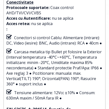
Conectivitate
Protocoale suportate:
Coax control
AHD/TVI/CVI/CVBS
Acces cu Autentificare:
nu se aplica
Acces retea:
nu se aplica
:
Conectori si control Cablu: Alimentare (intrare):
DC, Video (iesire): BNC, Audio (intrare): RCA ● 40cm ●
Carcasa metalica tip Bullet pt folosire la Exterior
(Interval temperatura -40°C~+60°C, Temperatura
initializare: minim -20°C, Umiditate maxima 85%
necondensata) ● Standard protectie Praf/Apa: IP66 ●
Axe reglaj: 3 ● Pozitionare: manuala: max.
Vertical(TILT) 190°; Orizontal(PAN) 190°; Rasucire
360° ● suport inclus ●
Tensiune alimentare: 12Vcc ±10% ● Consum:
630mA maxim / 50mA fara IR ●