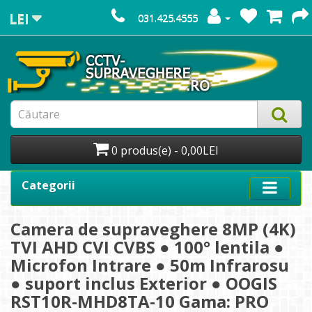
LEI
031.425.4555
0 produs(e) - 0,00LEI
Categorii
Camera de supraveghere 8MP (4K)
TVI AHD CVI CVBS ● 100° lentila ●
Microfon Intrare ● 50m Infrarosu
● suport inclus Exterior ● OOGIS
RST10R-MHD8TA-10 Gama: PRO