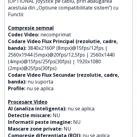
(OPTIONAL JoyStick pe cablu, prin adaugarea
acestuia din „Optiune compatibilitate sistem‟) cu
Functii:
Compresie semnal
Codec Video:
necomprimat
Codare Video Flux Principal (rezolutie, cadre,
banda):
3840x2160P (8mpx)@15fps/12fps |
2560x1944 (5mpx)@20fps/12,5fps | 2560x1440
(4mpx)@15fps/25fps(30fps) | 1920x1080
(2mpx)@25fps(30fps)
Codare Video Flux Secundar (rezolutie, cadre,
banda):
nu suporta
Profile:
nu se aplica
Procesare Video
AI (analiza inteligenta):
nu se aplica
Detectie miscare:
NU
Informatii peste imagine:
NU
Mascare zone private:
NU
Compresie diferentiata (ROI):
nu se aplica