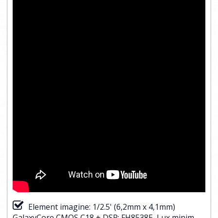
Element imagine: 1/2.5' (6,2mm x 4,1mm)
GalaxyCore CMOS C18 + DSP: FH8538E, Lux minim