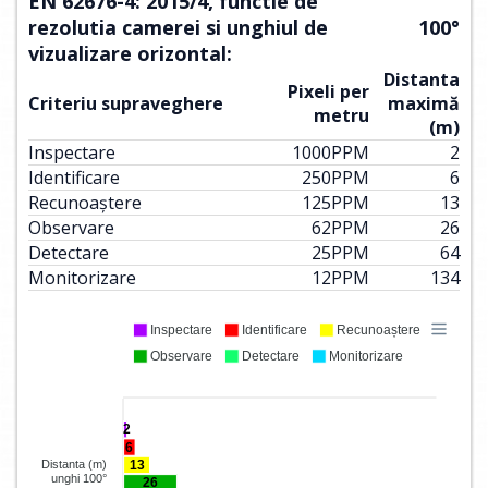
EN 62676-4: 2015/4, functie de
rezolutia camerei si unghiul de
100°
vizualizare orizontal:
Distanta
Pixeli per
Criteriu supraveghere
maximă
metru
(m)
Inspectare
1000
PPM
2
Identificare
250
PPM
6
Recunoaștere
125
PPM
13
Observare
62
PPM
26
Detectare
25
PPM
64
Monitorizare
12
PPM
134
Inspectare
Identificare
Recunoaștere
Observare
Detectare
Monitorizare
2
6
13
Distanta (m)
unghi 100°
26