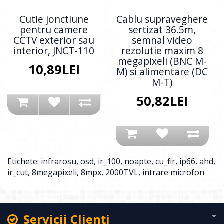
Cutie jonctiune
Cablu supraveghere
pentru camere
sertizat 36.5m,
CCTV exterior sau
semnal video
interior, JNCT-110
rezolutie maxim 8
megapixeli (BNC M-
10,89LEI
M) si alimentare (DC
M-T)
50,82LEI
Etichete:
infrarosu
,
osd
,
ir_100
,
noapte
,
cu_fir
,
ip66
,
ahd
,
ir_cut
,
8megapixeli
,
8mpx
,
2000TVL
,
intrare microfon
Servicii Clienţi