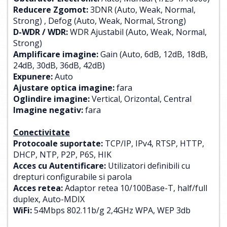
Reducere Zgomot:
3DNR (Auto, Weak, Normal,
Strong) , Defog (Auto, Weak, Normal, Strong)
D-WDR / WDR:
WDR Ajustabil (Auto, Weak, Normal,
Strong)
Amplificare imagine:
Gain (Auto, 6dB, 12dB, 18dB,
24dB, 30dB, 36dB, 42dB)
Expunere:
Auto
Ajustare optica imagine:
fara
Oglindire imagine:
Vertical, Orizontal, Central
Imagine negativ:
fara
Conectivitate
Protocoale suportate:
TCP/IP, IPv4, RTSP, HTTP,
DHCP, NTP, P2P, P6S, HIK
Acces cu Autentificare:
Utilizatori definibili cu
drepturi configurabile si parola
Acces retea:
Adaptor retea 10/100Base-T, half/full
duplex, Auto-MDIX
WiFi:
54Mbps 802.11b/g 2,4GHz WPA, WEP 3db