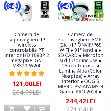
Camera de
Camera de
supraveghere IP
supraveghere 5MP
wireless
(2K+) IP ONVIF/P6S
controlabila PT
WiFi ● 91° lentila ●
interior HD 1080P 2
SD CARD ● Microfon
megapixel GN-
si difuzor incluse ●
M3520-W200
25m Infrarosu si
Lumina Alba (Color
Noaptea) ● Array
Interior ● OOGIS
121,00LEI
MIP9D-PS5AIWMS-9
264,99LEI
Gama: PRO 2024 ●
244,42LEI
271,04LEI