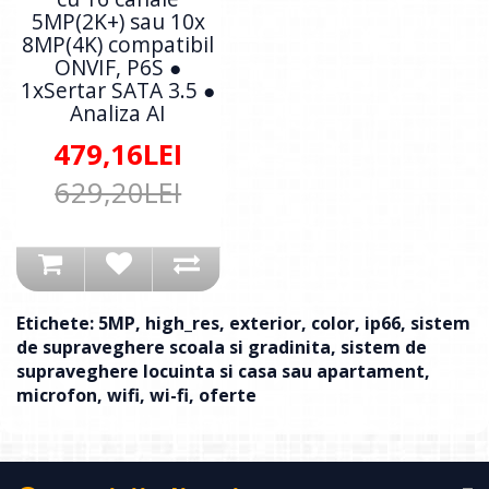
5MP(2K+) sau 10x
8MP(4K) compatibil
ONVIF, P6S ●
1xSertar SATA 3.5 ●
Analiza AI
479,16LEI
629,20LEI
Etichete:
5MP
,
high_res
,
exterior
,
color
,
ip66
,
sistem
de supraveghere scoala si gradinita
,
sistem de
supraveghere locuinta si casa sau apartament
,
microfon
,
wifi
,
wi-fi
,
oferte