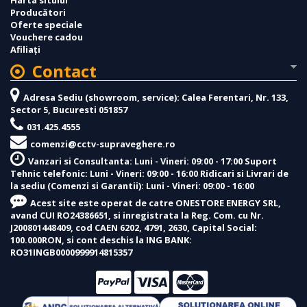
Harta sitului
Producători
Oferte speciale
Vouchere cadou
Afiliaţi
Contact
Adresa Sediu (showroom, service): Calea Ferentari, Nr. 133,
Sector 5, Bucuresti 051857
031.425.4555
comenzi@cctv-supraveghere.ro
Vanzari si Consultanta: Luni - Vineri: 09:00 - 17:00 Suport
Tehnic telefonic: Luni - Vineri: 09:00 - 16:00 Ridicari si Livrari de
la sediu (Comenzi si Garantii): Luni - Vineri: 09:00 - 16:00
Acest site este operat de catre ONESTORE ENERGY SRL,
avand CUI RO24386651, si inregistrata la Reg. Com. cu Nr.
J200801448409, cod CAEN 6202, 4791, 2630, Capital Social:
100.000RON, si cont deschis la ING BANK:
RO31INGB0000999914815357