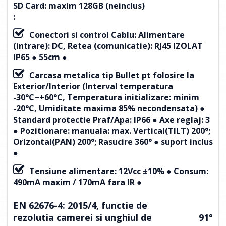
SD Card:
maxim 128GB (neinclus)
:
Conectori si control Cablu: Alimentare
(intrare): DC, Retea (comunicatie): RJ45 IZOLAT
IP65 ● 55cm ●
Carcasa metalica tip Bullet pt folosire la
Exterior/Interior (Interval temperatura
-30°C~+60°C, Temperatura initializare: minim
-20°C, Umiditate maxima 85% necondensata) ●
Standard protectie Praf/Apa: IP66 ● Axe reglaj: 3
● Pozitionare: manuala: max. Vertical(TILT) 200°;
Orizontal(PAN) 200°; Rasucire 360° ● suport inclus
●
Tensiune alimentare: 12Vcc ±10% ● Consum:
490mA maxim / 170mA fara IR ●
EN 62676-4: 2015/4, functie de
rezolutia camerei si unghiul de
91°