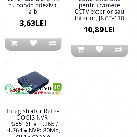
cu banda adeziva,
pentru camere
alb
CCTV exterior sau
interior, JNCT-110
3,63LEI
10,89LEI
Inregistrator Retea
OOGIS NVR-
PS8516F ● H.265 /
H.264 ● NVR: 80Mb,
cu 16 canale