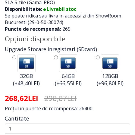
SLA 5 zile (Gama: PRO)
Disponibilitate:
Livrabil stoc
Se poate ridica sau livra in aceeasi zi din ShowRoom
Bucuresti (29-0-50-30074)
Puncte de recompensă:
265
Opţiuni disponibile
Upgrade Stocare inregistrari (SDcard)
32GB
64GB
128GB
(+48,40LEI)
(+66,55LEI)
(+96,80LEI)
268,62LEI
298,87LEI
Preţul în puncte de recompensă: 26400
Cantitate