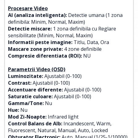
Procesare Video
AI (analiza inteligenta):
Detectie umana (1 zona
definibila: Minim, Normal, Maxim)
Detectie miscare:
1 zona definibila cu Reglare
sensibilitate (Minim, Normal, Maxim)
Informatii peste imagine:
Titlu, Data, Ora
Mascare zone private:
4 zone definibile
Compresie diferentiata (ROI):
NU
Parametrii Video (OSD)
Luminozitate:
Ajustabil (0-100)
Contrast:
Ajustabil (0-100)
Accentuare diferente:
Ajustabil (0-100)
Saturatie culoare:
Ajustabil (0-100)
Gamma/Tone:
Nu
Hue:
Nu
Mod Zi-Noapte:
Infrared light
Control Balans de Alb:
Incandescent, Warm,
Fluorescent, Natural, Manual, Auto, Locked
Obturator Electronic:
Auto, Manual (1/25-1/10000)