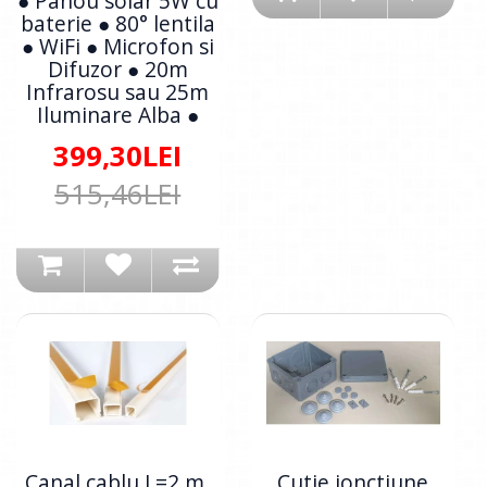
● Panou solar 5W cu
baterie ● 80° lentila
● WiFi ● Microfon si
Difuzor ● 20m
Infrarosu sau 25m
Iluminare Alba ●
399,30LEI
515,46LEI
Canal cablu L=2 m,
Cutie jonctiune