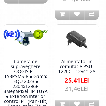
Camera de
Alimentator in
supraveghere
comutatie PSU-
OOGIS PT-
1220C - 12Vcc, 2A
TY3PSMS-8 ● Gama:
25,41LEI
EQU 2023 ●
2304x1296P
31,46LEI
3MegaPixeli IP TUYA
● Exterior/Interior
control PT (Pan-Tilt)