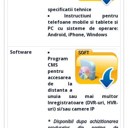
specificatii tehnice
Instructiuni pentru
telefoane mobile si tablete si
PC
cu sisteme de operare:
Android, iPhone, Windows
Software
Program
CMS
pentru
accesarea
de la
distanta a
unuia sau mai multor
Inregistratoare (DVR-uri, HVR-
uri) si/sau camere IP
* Disponibil dupa achizitionarea
produselor din pagina de