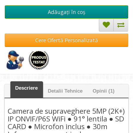
Adăugați în coş
Cere Ofertă Personalizată
Descriere
Detalii Tehnice
Opinii (1)
Camera de supraveghere 5MP (2K+)
IP ONVIF/P6S WiFi ● 91° lentila ● SD
CARD ● Microfon inclus ● 30m