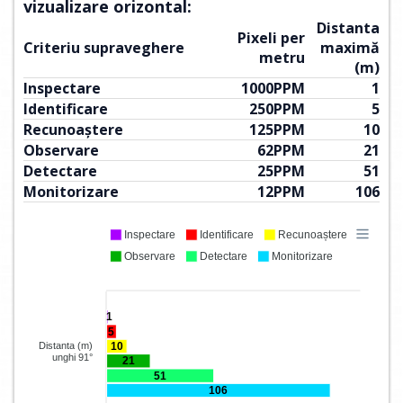
vizualizare orizontal:
Distanta
Pixeli per
Criteriu supraveghere
maximă
metru
(m)
Inspectare
1000
PPM
1
Identificare
250
PPM
5
Recunoaștere
125
PPM
10
Observare
62
PPM
21
Detectare
25
PPM
51
Monitorizare
12
PPM
106
Inspectare
Identificare
Recunoaștere
Observare
Detectare
Monitorizare
1
5
10
Distanta (m)
unghi 91°
21
51
106