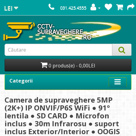
LEI
031.425.4555
0 produs(e) - 0,00LEI
Categorii
Camera de supraveghere 5MP
(2K+) IP ONVIF/P6S WiFi ● 91°
lentila ● SD CARD ● Microfon
inclus ● 30m Infrarosu ● suport
inclus Exterior/Interior ● OOGIS