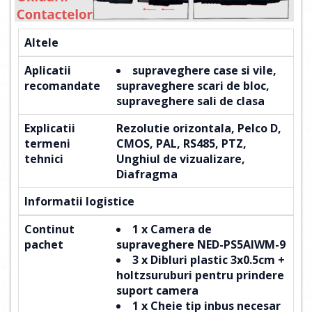
Altele
Aplicatii
supraveghere case si vile,
recomandate
supraveghere scari de bloc,
supraveghere sali de clasa
Explicatii
Rezolutie orizontala
,
Pelco D
,
termeni
CMOS
,
PAL
,
RS485
,
PTZ
,
tehnici
Unghiul de vizualizare
,
Diafragma
Informatii logistice
Continut
1 x Camera de
pachet
supraveghere NED-PS5AIWM-9
3 x Dibluri plastic 3x0.5cm +
holtzsuruburi pentru prindere
suport camera
1 x Cheie tip inbus necesar