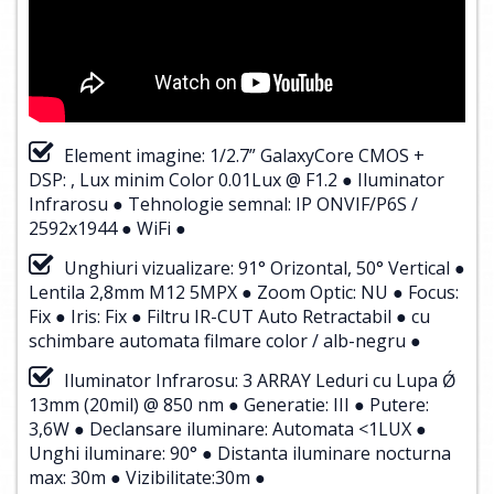
Element imagine: 1/2.7” GalaxyCore CMOS +
DSP: , Lux minim Color 0.01Lux @ F1.2 ● Iluminator
Infrarosu ● Tehnologie semnal: IP ONVIF/P6S /
2592x1944 ● WiFi ●
Unghiuri vizualizare: 91° Orizontal, 50° Vertical ●
Lentila 2,8mm M12 5MPX ● Zoom Optic: NU ● Focus:
Fix ● Iris: Fix ● Filtru IR-CUT Auto Retractabil ● cu
schimbare automata filmare color / alb-negru ●
Iluminator Infrarosu: 3 ARRAY Leduri cu Lupa Ǿ
13mm (20mil) @ 850 nm ● Generatie: III ● Putere:
3,6W ● Declansare iluminare: Automata <1LUX ●
Unghi iluminare: 90° ● Distanta iluminare nocturna
max: 30m ● Vizibilitate:30m ●