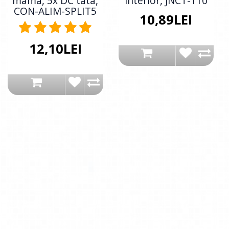
mama, 5x DC tata,
interior, JNCT-110
CON-ALIM-SPLIT5
10,89LEI
12,10LEI