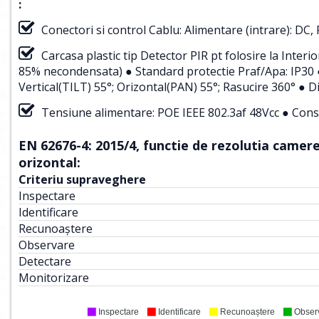
:
Conectori si control Cablu: Alimentare (intrare): DC
Carcasa plastic tip Detector PIR pt folosire la Inte
85% necondensata) ● Standard protectie Praf/Apa: IP30 ●
Vertical(TILT) 55°; Orizontal(PAN) 55°; Rasucire 360° ● Di
Tensiune alimentare: POE IEEE 802.3af 48Vcc ● Cons
EN 62676-4: 2015/4, functie de rezolutia camerei
orizontal:
Criteriu supraveghere
Inspectare
Identificare
Recunoaștere
Observare
Detectare
Monitorizare
Inspectare
Identificare
Recunoaștere
Obser