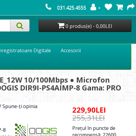
031.425.4555
0 produs(e) - 0,00LEI
nregistratoare Digitale
Accesorii
POE_12W 10/100Mbps ● Microfon
 ● OOGIS DIR9I-PS4AIMP-8 Gama: PRO
/
Spune-ţi opinia
229,90LEI
255,31LEI
Preţul în puncte de
P-8
recompensă: 22600