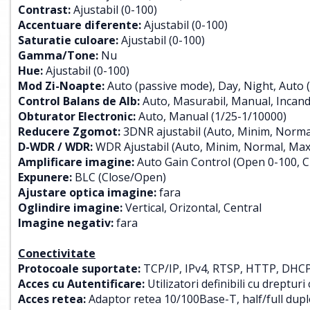
Contrast:
Ajustabil (0-100)
Accentuare diferente:
Ajustabil (0-100)
Saturatie culoare:
Ajustabil (0-100)
Gamma/Tone:
Nu
Hue:
Ajustabil (0-100)
Mod Zi-Noapte:
Auto (passive mode), Day, Night, Auto 
Control Balans de Alb:
Auto, Masurabil, Manual, Incande
Obturator Electronic:
Auto, Manual (1/25-1/10000)
Reducere Zgomot:
3DNR ajustabil (Auto, Minim, Norma
D-WDR / WDR:
WDR Ajustabil (Auto, Minim, Normal, Max
Amplificare imagine:
Auto Gain Control (Open 0-100, C
Expunere:
BLC (Close/Open)
Ajustare optica imagine:
fara
Oglindire imagine:
Vertical, Orizontal, Central
Imagine negativ:
fara
Conectivitate
Protocoale suportate:
TCP/IP, IPv4, RTSP, HTTP, DHCP
Acces cu Autentificare:
Utilizatori definibili cu drepturi
Acces retea:
Adaptor retea 10/100Base-T, half/full dup