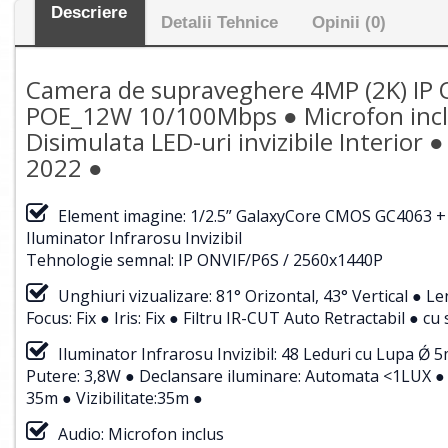
Descriere
Detalii Tehnice
Opinii (0)
Camera de supraveghere 4MP (2K) IP O
POE_12W 10/100Mbps ● Microfon inclus
Disimulata LED-uri invizibile Interio
2022 ●
Element imagine: 1/2.5” GalaxyCore CMOS GC4063 +
Iluminator Infrarosu Invizibil
Tehnologie semnal: IP ONVIF/P6S / 2560x1440P
Unghiuri vizualizare: 81° Orizontal, 43° Vertical ●
Focus: Fix ● Iris: Fix ● Filtru IR-CUT Auto Retractabil ● 
Iluminator Infrarosu Invizibil: 48 Leduri cu Lupa Ǿ 5
Putere: 3,8W ● Declansare iluminare: Automata <1LUX ● 
35m ● Vizibilitate:35m ●
Audio: Microfon inclus