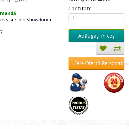
ni cu
Cantitate
omandă
 aceeasi zi din ShowRoom
7
Adăugați în coş
Cere Ofertă Personaliz