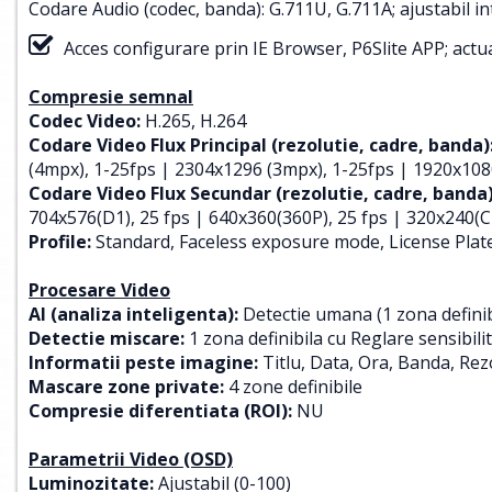
Codare Audio (codec, banda): G.711U, G.711A; ajustabil intr
Acces configurare prin IE Browser, P6Slite APP; actual
Compresie semnal
Codec Video:
H.265, H.264
Codare Video Flux Principal (rezolutie, cadre, banda)
(4mpx), 1-25fps | 2304x1296 (3mpx), 1-25fps | 1920x108
Codare Video Flux Secundar (rezolutie, cadre, banda)
704x576(D1), 25 fps | 640x360(360P), 25 fps | 320x240(CI
Profile:
Standard, Faceless exposure mode, License Pla
Procesare Video
AI (analiza inteligenta):
Detectie umana (1 zona defini
Detectie miscare:
1 zona definibila cu Reglare sensibil
Informatii peste imagine:
Titlu, Data, Ora, Banda, Rez
Mascare zone private:
4 zone definibile
Compresie diferentiata (ROI):
NU
Parametrii Video (OSD)
Luminozitate:
Ajustabil (0-100)