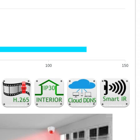
100
150