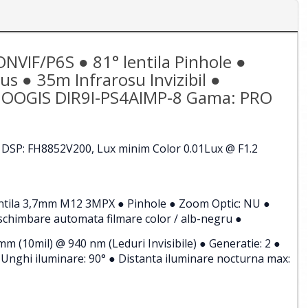
NVIF/P6S ● 81° lentila Pinhole ●
 ● 35m Infrarosu Invizibil ●
r ● OOGIS DIR9I-PS4AIMP-8 Gama: PRO
 DSP: FH8852V200, Lux minim Color 0.01Lux @ F1.2
 Lentila 3,7mm M12 3MPX ● Pinhole ● Zoom Optic: NU ●
cu schimbare automata filmare color / alb-negru ●
mm (10mil) @ 940 nm (Leduri Invisibile) ● Generatie: 2 ●
Unghi iluminare: 90° ● Distanta iluminare nocturna max: