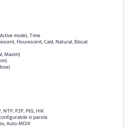
(Active mode), Time
scent, Flourescent, Cald, Natural, Blocat
l, Maxim)
im)
lose)
, NTP, P2P, P6S, HIK
 configurabile si parola
lex, Auto-MDIX