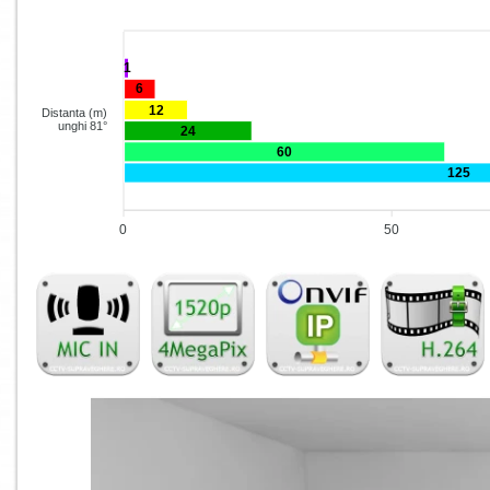
1
6
12
Distanta (m)
unghi 81°
24
60
125
0
50