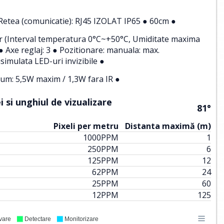
, Retea (comunicatie): RJ45 IZOLAT IP65 ● 60cm ●
rior (Interval temperatura 0°C~+50°C, Umiditate maxima
 Axe reglaj: 3 ● Pozitionare: manuala: max.
simulata LED-uri invizibile ●
um: 5,5W maxim / 1,3W fara IR ●
 si unghiul de vizualizare
81°
Pixeli per metru
Distanta maximă (m)
1000
PPM
1
250
PPM
6
125
PPM
12
62
PPM
24
25
PPM
60
12
PPM
125
vare
Detectare
Monitorizare