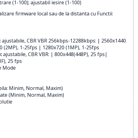
are (1-100); ajustabil iesire (1-100)
izare firmware local sau de la distanta cu Functii:
:
ajustabile, CBR VBR 256kbps-12288kbps: | 2560x1440
0 (2MP), 1-25fps | 1280x720 (1MP), 1-25fps
:
ajustabile, CBR VBR: | 800x448(448P), 25 fps|
F), 25 fps
te Mode
bila: Minim, Normal, Maxim)
itate (Minim, Normal, Maxim)
olutie