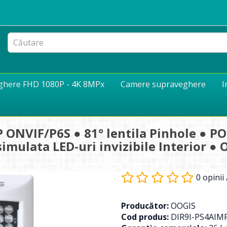
eghere FHD 1080P - 4K 8MPx
Camere supraveghere
I
 ONVIF/P6S ● 81° lentila Pinhole ● 
isimulata LED-uri invizibile Interior
0 opinii
Producător:
OOGIS
Cod produs:
DIR9I-PS4AIM