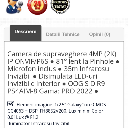
Descriere
Detalii Tehnice
Opinii (0)
Camera de supraveghere 4MP (2K)
IP ONVIF/P6S ● 81° lentila Pinhole ●
Microfon inclus ● 35m Infrarosu
Invizibil ● Disimulata LED-uri
invizibile Interior ● OOGIS DIR9I-
PS4AIM-8 Gama: PRO 2022 ●
Element imagine: 1/2.5” GalaxyCore CMOS
GC4063 + DSP: FH8852V200, Lux minim Color
0.01Lux @ F1.2
Iluminator Infrarosu Invizibil