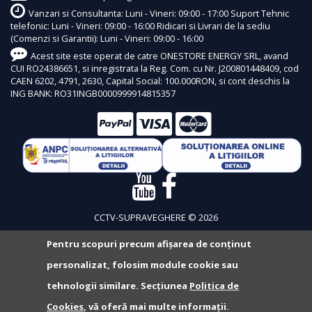
Vanzari si Consultanta: Luni - Vineri: 09:00 - 17:00 Suport Tehnic
telefonic: Luni - Vineri: 09:00 - 16:00 Ridicari si Livrari de la sediu
(Comenzi si Garantii): Luni - Vineri: 09:00 - 16:00
Acest site este operat de catre ONESTORE ENERGY SRL, avand
CUI RO24386651, si inregistrata la Reg. Com. cu Nr. J200801448409, cod
CAEN 6202, 4791, 2630, Capital Social: 100.000RON, si cont deschis la
ING BANK: RO31INGB0000999914815357
CCTV-SUPRAVEGHERE © 2026
Pentru scopuri precum afișarea de conținut
personalizat, folosim module cookie sau
tehnologii similare. Secțiunea
Politica de
Cookies
, vă oferă mai multe informații.