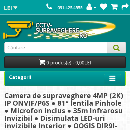
LEI
031.425.4555
0 produs(e) - 0,00LEI
Categorii
Camera de supraveghere 4MP (2K)
IP ONVIF/P6S ● 81° lentila Pinhole
● Microfon inclus ● 35m Infrarosu
Invizibil ● Disimulata LED-uri
invizibile Interior ● OOGIS DIR9I-