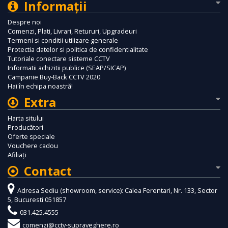
Informaţii
Despre noi
Comenzi, Plati, Livrari, Retururi, Upgradeuri
Termeni si conditii utilizare generale
Protectia datelor si politica de confidentialitate
Tutoriale conectare sisteme CCTV
Informatii achizitii publice (SEAP/SICAP)
Campanie Buy-Back CCTV 2020
Hai în echipa noastră!
Extra
Harta sitului
Producători
Oferte speciale
Vouchere cadou
Afiliaţi
Contact
Adresa Sediu (showroom, service): Calea Ferentari, Nr. 133, Sector
5, Bucuresti 051857
031.425.4555
comenzi@cctv-supraveghere.ro