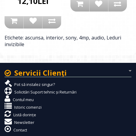
12,10LEI
Etichete:
ascunsa
,
interior
,
sony
,
4mp
,
audio
,
Leduri
invizibile
Servicii Clienţi
Pot să instalez singur?
Solicitări Suport tehnic și Returnări
Contul meu
Istoric comenzi
Listă dorințe
Newsletter
Contact