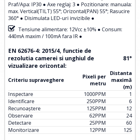
Praf/Apa: IP30 ● Axe reglaj: 3 ● Pozitionare: manuala:
max. Vertical(TILT) 55°; Orizontal(PAN) 55°; Rasucire
360° ● Disimulata LED-uri invizibile ●
Tensiune alimentare: 12Vcc ±10% ● Consum:
440mA maxim / 100mA fara IR ●
EN 62676-4: 2015/4, functie de
rezolutia camerei si unghiul de
81°
vizualizare orizontal:
Distanta
Pixeli per
Criteriu supraveghere
maximă
metru
(m)
Inspectare
1000
PPM
1
Identificare
250
PPM
6
Recunoaștere
125
PPM
12
Observare
62
PPM
24
Detectare
25
PPM
60
Monitorizare
12
PPM
125