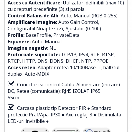
Acces cu Autentificare:
Utilizatori definibili (max 10)
cu drepturi predefinite (3) si parola
Control Balans de Alb:
Auto, Manual (RGB 0-255)
Amplificare imagine:
Auto Gain Control,
Configurabil Noapte si Zi, Ajustabil (0-100)
Profile:
BaseProfile, PrivateData
Expunere:
Auto, Manual
Imagine negativ:
NU
Protocoale suportate:
TCP/IP, IPv4, RTP, RTSP,
RTCP, HTTP, DNS, DDNS, DHCP, NTP, PPPOE
Acces retea:
Adaptor retea 10/100Base-T, half/full
duplex, Auto-MDIX
Conectori si control Cablu: Alimentare (intrare):
DC, Retea (comunicatie): RJ45 IZOLAT IP65
55cm
Carcasa plastic tip Detector PIR ● Standard
protectie Praf/Apa: IP30 ● Axe reglaj: 3 ● Disimulata
LED-uri invizibile ●