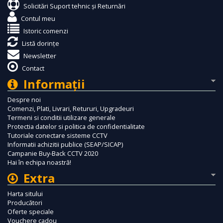
Solicitări Suport tehnic și Returnări
Contul meu
Istoric comenzi
Listă dorințe
Newsletter
Contact
Informaţii
Despre noi
Comenzi, Plati, Livrari, Retururi, Upgradeuri
Termeni si conditii utilizare generale
Protectia datelor si politica de confidentialitate
Tutoriale conectare sisteme CCTV
Informatii achizitii publice (SEAP/SICAP)
Campanie Buy-Back CCTV 2020
Hai în echipa noastră!
Extra
Harta sitului
Producători
Oferte speciale
Vouchere cadou