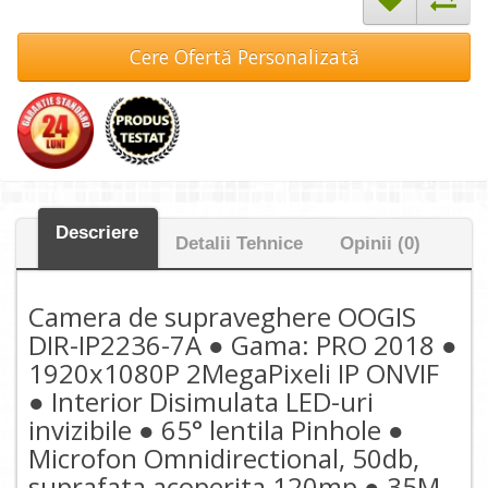
Cere Ofertă Personalizată
Descriere
Detalii Tehnice
Opinii (0)
Camera de supraveghere OOGIS
DIR-IP2236-7A ● Gama: PRO 2018 ●
1920x1080P 2MegaPixeli IP ONVIF
● Interior Disimulata LED-uri
invizibile ● 65° lentila Pinhole ●
Microfon Omnidirectional, 50db,
suprafata acoperita 120mp ● 35M