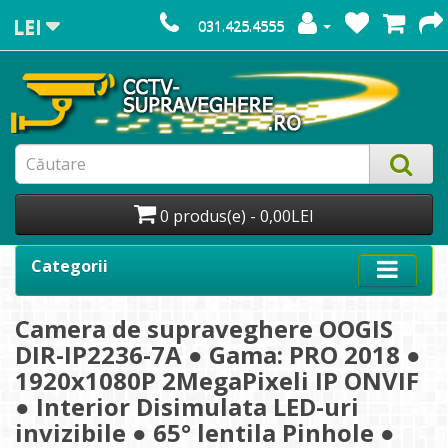
LEI
031.425.4555
0 produs(e) - 0,00LEI
Categorii
Camera de supraveghere OOGIS
DIR-IP2236-7A ● Gama: PRO 2018 ●
1920x1080P 2MegaPixeli IP ONVIF
● Interior Disimulata LED-uri
invizibile ● 65° lentila Pinhole ●