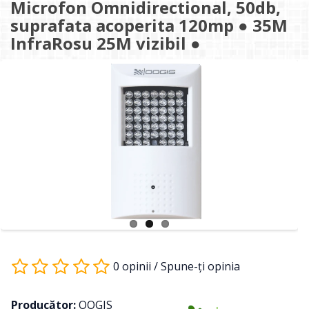
Microfon Omnidirectional, 50db,
suprafata acoperita 120mp ● 35M
InfraRosu 25M vizibil ●
0 opinii
/
Spune-ţi opinia
Producător:
OOGIS