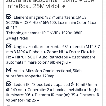
InfraRosu 25M vizibil ●
Element imagine: 1/2.7” Smartsens CMOS
SC2236 + DSP: HI3516EV100, Lux minim Color 1Lux
@ F1.2
Tehnologie semnal: IP ONVIF / 1920x1080P
2MegaPixeli
Unghi vizualizare orizontal 65° ● Lentila M12 3,7
mm 3 MPX ● Pinhole ● Zoom: NU ● Focus: Fix ● Iris:
Fix ● Filtru IR-CUT Auto Retractabil ● cu schimbare
automata filmare color / alb-negru ●
Audio: Microfon Omnidirectional, 50db,
suprafata acoperita 120mp
Leduri IR: 48 buc Led / Lupa Led Ǿ: 10mil / 5mm
@ 940 nm ● Generatie: 2 ● Lumina Invisibila ● Unghi
iluminare: 90° ● Distanta IR max (m): 35 ● Distanta IR
vs Senzor (m): 25 ●