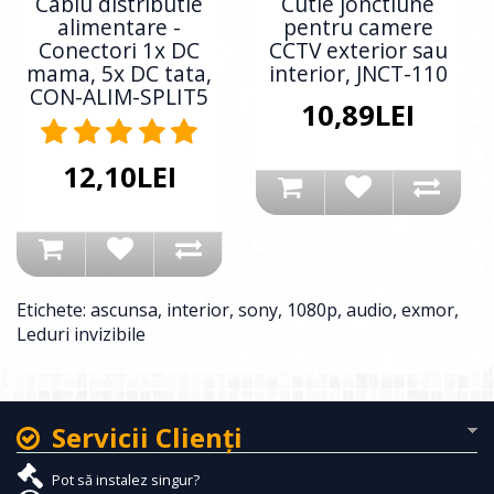
Cablu distributie
Cutie jonctiune
alimentare -
pentru camere
Conectori 1x DC
CCTV exterior sau
mama, 5x DC tata,
interior, JNCT-110
CON-ALIM-SPLIT5
10,89LEI
12,10LEI
Etichete:
ascunsa
,
interior
,
sony
,
1080p
,
audio
,
exmor
,
Leduri invizibile
Servicii Clienţi
Pot să instalez singur?