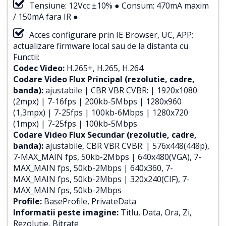
Tensiune: 12Vcc ±10% ● Consum: 470mA maxim
/ 150mA fara IR ●
Acces configurare prin IE Browser, UC, APP;
actualizare firmware local sau de la distanta cu
Functii:
Codec Video:
H.265+, H.265, H.264
Codare Video Flux Principal (rezolutie, cadre,
banda):
ajustabile | CBR VBR CVBR: | 1920x1080
(2mpx) | 7-16fps | 200kb-5Mbps | 1280x960
(1,3mpx) | 7-25fps | 100kb-6Mbps | 1280x720
(1mpx) | 7-25fps | 100kb-5Mbps
Codare Video Flux Secundar (rezolutie, cadre,
banda):
ajustabile, CBR VBR CVBR: | 576x448(448p),
7-MAX_MAIN fps, 50kb-2Mbps | 640x480(VGA), 7-
MAX_MAIN fps, 50kb-2Mbps | 640x360, 7-
MAX_MAIN fps, 50kb-2Mbps | 320x240(CIF), 7-
MAX_MAIN fps, 50kb-2Mbps
Profile:
BaseProfile, PrivateData
Informatii peste imagine:
Titlu, Data, Ora, Zi,
Rezolutie, Bitrate