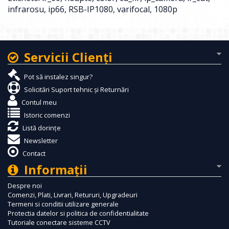
infrarosu
,
ip66
,
RSB-IP1080
,
varifocal
,
1080p
Servicii Clienţi
Pot să instalez singur?
Solicitări Suport tehnic și Returnări
Contul meu
Istoric comenzi
Listă dorințe
Newsletter
Contact
Informaţii
Despre noi
Comenzi, Plati, Livrari, Retururi, Upgradeuri
Termeni si conditii utilizare generale
Protectia datelor si politica de confidentialitate
Tutoriale conectare sisteme CCTV