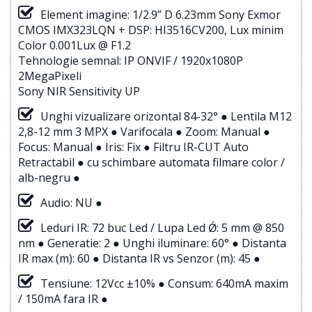
Element imagine: 1/2.9” D 6.23mm Sony Exmor
CMOS IMX323LQN + DSP: HI3516CV200, Lux minim
Color 0.001Lux @ F1.2
Tehnologie semnal: IP ONVIF / 1920x1080P
2MegaPixeli
Sony NIR Sensitivity UP
Unghi vizualizare orizontal 84-32° ● Lentila M12
2,8-12 mm 3 MPX ● Varifocala ● Zoom: Manual ●
Focus: Manual ● Iris: Fix ● Filtru IR-CUT Auto
Retractabil ● cu schimbare automata filmare color /
alb-negru ●
Audio: NU ●
Leduri IR: 72 buc Led / Lupa Led Ǿ: 5 mm @ 850
nm ● Generatie: 2 ● Unghi iluminare: 60° ● Distanta
IR max (m): 60 ● Distanta IR vs Senzor (m): 45 ●
Tensiune: 12Vcc ±10% ● Consum: 640mA maxim
/ 150mA fara IR ●