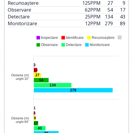
Recunoaștere
125
PPM
27
9
Observare
62
PPM
54
17
Detectare
25
PPM
134
43
Monitorizare
12
PPM
279
89
Inspectare
Identificare
Recunoaștere
Observare
Detectare
Monitorizare
3
13
27
Distanta (m)
unghi 32°
54
134
279
1
4
9
Distanta (m)
unghi 84°
17
43