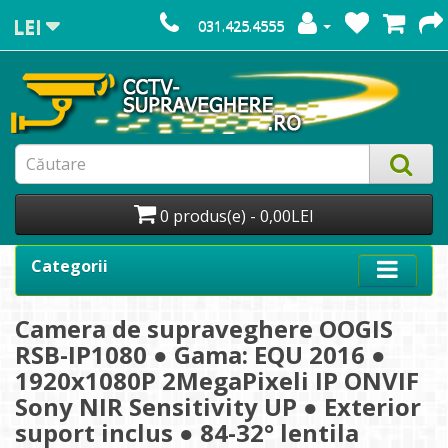
LEI
031.425.4555
0 produs(e) - 0,00LEI
Categorii
Camera de supraveghere OOGIS
RSB-IP1080 ● Gama: EQU 2016 ●
1920x1080P 2MegaPixeli IP ONVIF
Sony NIR Sensitivity UP ● Exterior
suport inclus ● 84-32° lentila