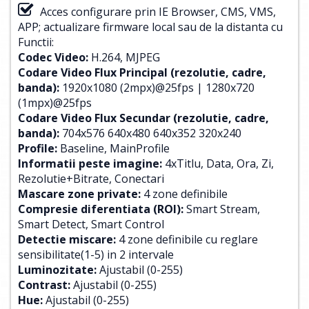
Acces configurare prin IE Browser, CMS, VMS,
APP; actualizare firmware local sau de la distanta cu
Functii:
Codec Video:
H.264, MJPEG
Codare Video Flux Principal (rezolutie, cadre,
banda):
1920x1080 (2mpx)@25fps | 1280x720
(1mpx)@25fps
Codare Video Flux Secundar (rezolutie, cadre,
banda):
704x576 640x480 640x352 320x240
Profile:
Baseline, MainProfile
Informatii peste imagine:
4xTitlu, Data, Ora, Zi,
Rezolutie+Bitrate, Conectari
Mascare zone private:
4 zone definibile
Compresie diferentiata (ROI):
Smart Stream,
Smart Detect, Smart Control
Detectie miscare:
4 zone definibile cu reglare
sensibilitate(1-5) in 2 intervale
Luminozitate:
Ajustabil (0-255)
Contrast:
Ajustabil (0-255)
Hue:
Ajustabil (0-255)