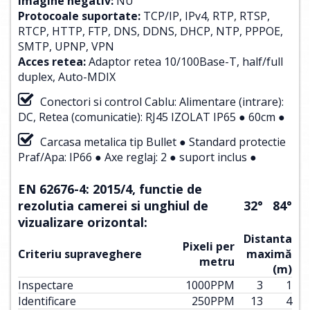
Imagine negativ:
NU
Protocoale suportate:
TCP/IP, IPv4, RTP, RTSP,
RTCP, HTTP, FTP, DNS, DDNS, DHCP, NTP, PPPOE,
SMTP, UPNP, VPN
Acces retea:
Adaptor retea 10/100Base-T, half/full
duplex, Auto-MDIX
Conectori si control Cablu: Alimentare (intrare):
DC, Retea (comunicatie): RJ45 IZOLAT IP65 ● 60cm ●
Carcasa metalica tip Bullet ● Standard protectie
Praf/Apa: IP66 ● Axe reglaj: 2 ● suport inclus ●
EN 62676-4: 2015/4, functie de
rezolutia camerei si unghiul de
32°
84°
vizualizare orizontal:
Distanta
Pixeli per
Criteriu supraveghere
maximă
metru
(m)
Inspectare
1000
PPM
3
1
Identificare
250
PPM
13
4