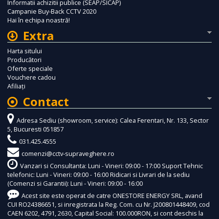
Informatii achizitii publice (SEAP/SICAP)
Campanie Buy-Back CCTV 2020
Hai în echipa noastră!
Extra
Harta sitului
Producători
Oferte speciale
Vouchere cadou
Afiliaţi
Contact
Adresa Sediu (showroom, service): Calea Ferentari, Nr. 133, Sector
5, Bucuresti 051857
031.425.4555
comenzi@cctv-supraveghere.ro
Vanzari si Consultanta: Luni - Vineri: 09:00 - 17:00 Suport Tehnic
telefonic: Luni - Vineri: 09:00 - 16:00 Ridicari si Livrari de la sediu
(Comenzi si Garantii): Luni - Vineri: 09:00 - 16:00
Acest site este operat de catre ONESTORE ENERGY SRL, avand
CUI RO24386651, si inregistrata la Reg. Com. cu Nr. J200801448409, cod
CAEN 6202, 4791, 2630, Capital Social: 100.000RON, si cont deschis la