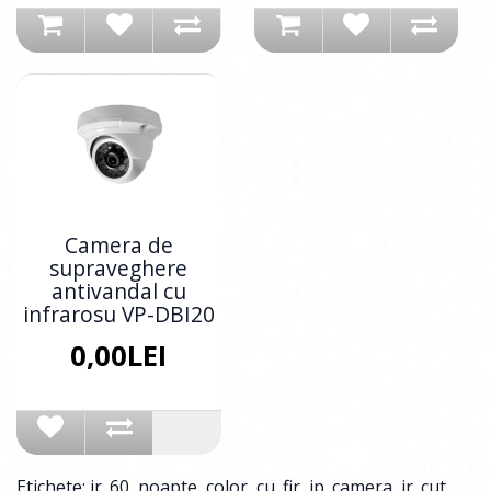
Camera de
supraveghere
antivandal cu
infrarosu VP-DBI20
0,00LEI
Etichete:
ir_60
,
noapte
,
color
,
cu_fir
,
ip_camera
,
ir_cut
,