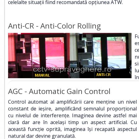
celelalte situaţii fiind recomandată opţiunea ATW.
Anti-CR - Anti-Color Rolling
F
e
c
n
s
l
î
AGC - Automatic Gain Control
Control automat al amplificării care menţine un nivel
constant de ieşire, amplificând semnalul proporţional
cu nivelul de interferenţe. Imaginea devine astfel mai
clară dar are în acelaşi timp un aspect artificial. Cu
această funcţie oprită, imaginea îşi recapată aspectul
natural dar devine granulată.