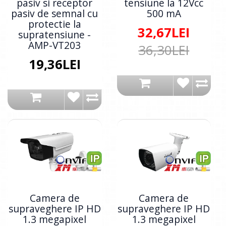
pasiv si receptor
tensiune la 12Vcc
pasiv de semnal cu
500 mA
protectie la
32,67LEI
supratensiune -
AMP-VT203
36,30LEI
19,36LEI
Camera de
Camera de
supraveghere IP HD
supraveghere IP HD
1.3 megapixel
1.3 megapixel