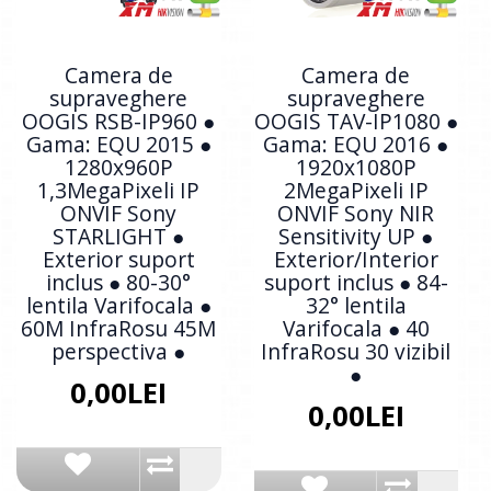
Camera de
Camera de
supraveghere
supraveghere
OOGIS RSB-IP960 ●
OOGIS TAV-IP1080 ●
Gama: EQU 2015 ●
Gama: EQU 2016 ●
1280x960P
1920x1080P
1,3MegaPixeli IP
2MegaPixeli IP
ONVIF Sony
ONVIF Sony NIR
STARLIGHT ●
Sensitivity UP ●
Exterior suport
Exterior/Interior
inclus ● 80-30°
suport inclus ● 84-
lentila Varifocala ●
32° lentila
60M InfraRosu 45M
Varifocala ● 40
perspectiva ●
InfraRosu 30 vizibil
●
0,00LEI
0,00LEI