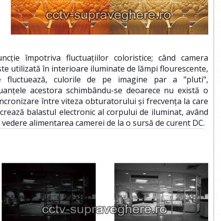
uncţie împotriva fluctuaţiilor coloristice; când camera
ste utilizată în interioare iluminate de lămpi flourescente,
e fluctuează, culorile de pe imagine par a "pluti",
uanţele acestora schimbându-se deoarece nu există o
incronizare între viteza obturatorului şi frecvenţa la care
ucrează balastul electronic al corpului de iluminat, având
n vedere alimentarea camerei de la o sursă de curent DC.