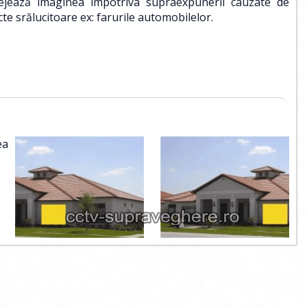
ejează imaginea împotriva supraexpunerii cauzate de
cte srălucitoare ex: farurile automobilelor.
ea