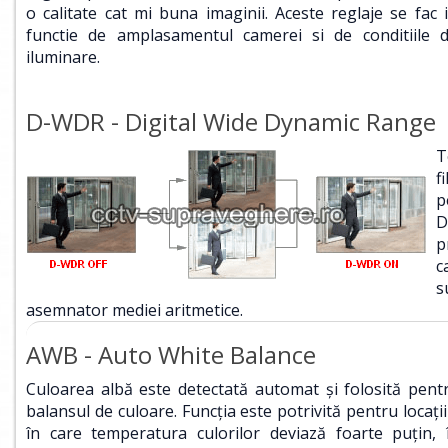
o calitate cat mi buna imaginii. Aceste reglaje se fac 
functie de amplasamentul camerei si de conditiile 
iluminare.
D-WDR - Digital Wide Dynamic Range
T
f
p
D
p
c
s
asemnator mediei aritmetice.
AWB - Auto White Balance
Culoarea albă este detectată automat şi folosită pent
balansul de culoare. Funcţia este potrivită pentru locaţii
în care temperatura culorilor deviază foarte puţin, 