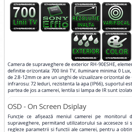
Camera de supraveghere de exterior RH-90ESHE, elemen
definitie orizontala: 700 linii TV, iluminare minima: 0 Lux
de 2.8-12mm ce are un unghi de vizualizare orizontal de
infrarosu: 72 leduri, rezistenta la apa (IP66), suportul est
partea de jos a camerei, lentila si lampa de IR sunt izolat
OSD - On Screen Dsiplay
Funcţie ce afişează meniul camerei pe monitorul 
supraveghere, permitand utilizatorului sa acceseze si 
regleze parametrii si functii ale camerei, pentru a obti