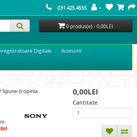
031.425.4555
0 produs(e) - 0,00LEI
nregistratoare Digitale
Accesorii
0,00LEI
/
Spune-ţi opinia
Cantitate
ni
bil