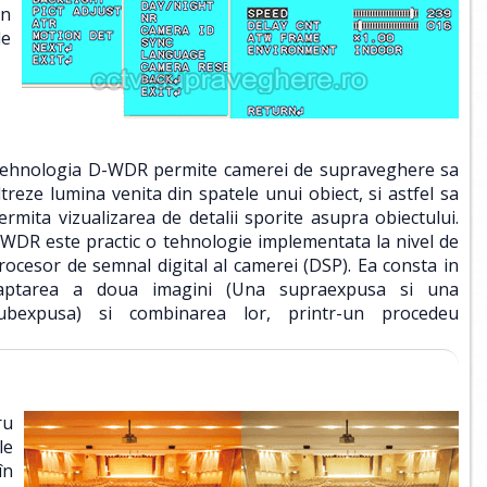
in
de
ehnologia D-WDR permite camerei de supraveghere sa
iltreze lumina venita din spatele unui obiect, si astfel sa
ermita vizualizarea de detalii sporite asupra obiectului.
WDR este practic o tehnologie implementata la nivel de
rocesor de semnal digital al camerei (DSP). Ea consta in
aptarea a doua imagini (Una supraexpusa si una
ubexpusa) si combinarea lor, printr-un procedeu
ru
le
în