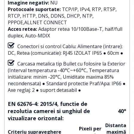
Imagine negativ:
NU
Protocoale suportate:
TCP/IP, IPv4, RTP, RTSP,
RTCP, HTTP, DNS, DDNS, DHCP, NTP,
PPPOE,ALLNET CONNECT
Acces retea:
Adaptor retea 10/100Base-T, half/full
duplex, Auto-MDIX
Conectori si control Cablu: Alimentare (intrare):
DC, Retea (comunicatie): RJ45 IZOLAT IP65 ● 60cm ●
Carcasa metalica tip Bullet cu folosire la Exterior
(Interval temperatura -40°C~+60°C, Temperatura
initializare: minim -20°C, Umiditate maxima 85%
necondensata) ● Standard protectie Praf/Apa: IP66 ●
Axe reglaj: 2 ● suport detasabil ●
EN 62676-4: 2015/4, functie de
rezolutia camerei si unghiul de
40°
vizualizare orizontal:
Distanta
Pixeli per
Criteriu supraveghere
maximă