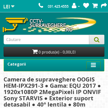
LEI
031.425.4555
0 produs(e) - 0,00LEI
Categorii
Camera de supraveghere OOGIS
HEM-IPX291-3 ● Gama: EQU 2017 ●
1920x1080P 2MegaPixeli IP ONVIF
Sony STARVIS ● Exterior suport
detasabil ● 40° lentila ● 80m