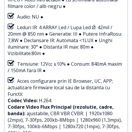
filmare color / alb-negru ●
Audio: NU ●
Leduri IR: 4 ARRAY Led / Lupa Led Ǿ: 42mil /
20mm @ 850 nm ● Generatie: III ● Putere InfraRosu:
7,8W ● Declansare IR: Automata <1LUX ● Unghi
iluminare: 30° ● Distanta IR max: 80m ●
Vizibilitate:80m ●
Tensiune: 12Vcc ±10% ● Consum: 840mA maxim
/ 150mA fara IR ●
Acces configurare prin IE Browser, UC, APP;
actualizare firmware local sau de la distanta cu
Functii:
Codec Video:
H.264
Codare Video Flux Principal (rezolutie, cadre,
banda):
ajustabile, CBR VBR CVBR: | 1920x1080
(2mpx), 7-30fps, 200kb-8Mbps | 1280x960 (1,3mpx),
7-30fps, 100kb-6Mbps | 1280x720 (1mpx), 7-30fps,