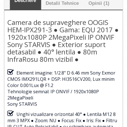
Descriere
Detalii Tehnice
Opinii (1)
Camera de supraveghere OOGIS
HEM-IPX291-3 ● Gama: EQU 2017 ●
1920x1080P 2MegaPixeli IP ONVIF
Sony STARVIS ● Exterior suport
detasabil ● 40° lentila ● 80m
InfraRosu 80m vizibil ●
Element imagine: 1/2.8" D 6.46 mm Sony Exmor
CMOS IMX291LQR + DSP: HI3516CV200, Lux minim
Color 0.001Lux @ F1.2
Tehnologie semnal: IP ONVIF / 1920x1080P
2MegaPixeli
Sony STARVIS
Unghi vizualizare orizontal 40° ● Lentila M12 8
mm 3 MPX ● Zoom: NU ● Focus: Fix ● Iris: Fix ● Filtru
IR-CUT Auto Retractabil ● cu schimbare automata