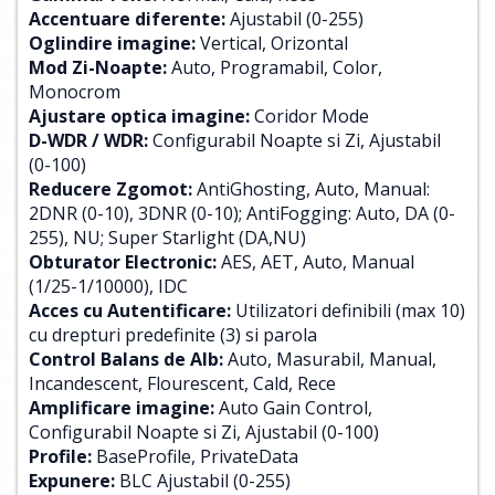
Accentuare diferente:
Ajustabil (0-255)
Oglindire imagine:
Vertical, Orizontal
Mod Zi-Noapte:
Auto, Programabil, Color,
Monocrom
Ajustare optica imagine:
Coridor Mode
D-WDR / WDR:
Configurabil Noapte si Zi, Ajustabil
(0-100)
Reducere Zgomot:
AntiGhosting, Auto, Manual:
2DNR (0-10), 3DNR (0-10); AntiFogging: Auto, DA (0-
255), NU; Super Starlight (DA,NU)
Obturator Electronic:
AES, AET, Auto, Manual
(1/25-1/10000), IDC
Acces cu Autentificare:
Utilizatori definibili (max 10)
cu drepturi predefinite (3) si parola
Control Balans de Alb:
Auto, Masurabil, Manual,
Incandescent, Flourescent, Cald, Rece
Amplificare imagine:
Auto Gain Control,
Configurabil Noapte si Zi, Ajustabil (0-100)
Profile:
BaseProfile, PrivateData
Expunere:
BLC Ajustabil (0-255)