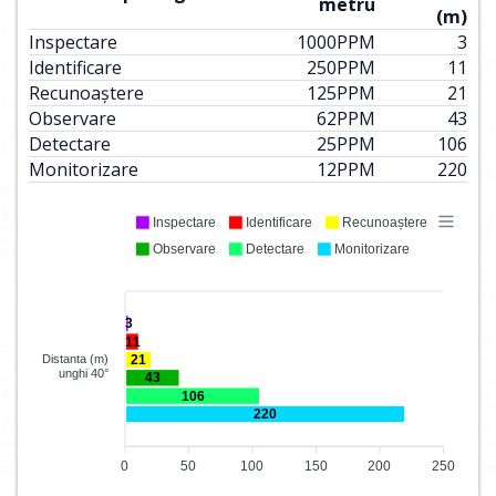
metru
(m)
Inspectare
1000
PPM
3
Identificare
250
PPM
11
Recunoaștere
125
PPM
21
Observare
62
PPM
43
Detectare
25
PPM
106
Monitorizare
12
PPM
220
Inspectare
Identificare
Recunoaștere
Observare
Detectare
Monitorizare
3
11
21
Distanta (m)
unghi 40°
43
106
220
0
50
100
150
200
250