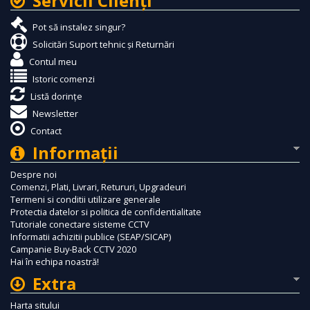
Servicii Clienţi
Pot să instalez singur?
Solicitări Suport tehnic și Returnări
Contul meu
Istoric comenzi
Listă dorințe
Newsletter
Contact
Informaţii
Despre noi
Comenzi, Plati, Livrari, Retururi, Upgradeuri
Termeni si conditii utilizare generale
Protectia datelor si politica de confidentialitate
Tutoriale conectare sisteme CCTV
Informatii achizitii publice (SEAP/SICAP)
Campanie Buy-Back CCTV 2020
Hai în echipa noastră!
Extra
Harta sitului