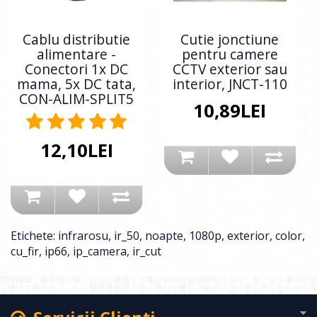
Cablu distributie
Cutie jonctiune
alimentare -
pentru camere
Conectori 1x DC
CCTV exterior sau
mama, 5x DC tata,
interior, JNCT-110
CON-ALIM-SPLIT5
10,89LEI
12,10LEI
Etichete:
infrarosu
,
ir_50
,
noapte
,
1080p
,
exterior
,
color
,
cu_fir
,
ip66
,
ip_camera
,
ir_cut