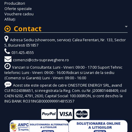
Producători
Oferte speciale
Vouchere cadou
Afiliaţi
Contact
Adresa Sediu (showroom, service): Calea Ferentari, Nr. 133, Sector
5, Bucuresti 051857
031.425.4555
comenzi@cctv-supraveghere.ro
Vanzari si Consultanta: Luni - Vineri: 09:00 - 17:00 Suport Tehnic
telefonic: Luni - Vineri: 09:00 - 16:00 Ridicari si Livrari de la sediu
(Comenzi si Garantii): Luni - Vineri: 09:00 - 16:00
Acest site este operat de catre ONESTORE ENERGY SRL, avand
CUI RO24386651, si inregistrata la Reg. Com. cu Nr. J200801448409, cod
CAEN 6202, 4791, 2630, Capital Social: 100.000RON, si cont deschis la
ING BANK: RO31INGB0000999914815357