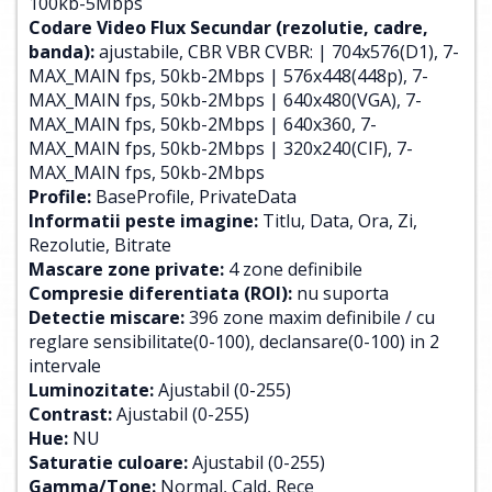
100kb-5Mbps
Codare Video Flux Secundar (rezolutie, cadre,
banda):
ajustabile, CBR VBR CVBR: | 704x576(D1), 7-
MAX_MAIN fps, 50kb-2Mbps | 576x448(448p), 7-
MAX_MAIN fps, 50kb-2Mbps | 640x480(VGA), 7-
MAX_MAIN fps, 50kb-2Mbps | 640x360, 7-
MAX_MAIN fps, 50kb-2Mbps | 320x240(CIF), 7-
MAX_MAIN fps, 50kb-2Mbps
Profile:
BaseProfile, PrivateData
Informatii peste imagine:
Titlu, Data, Ora, Zi,
Rezolutie, Bitrate
Mascare zone private:
4 zone definibile
Compresie diferentiata (ROI):
nu suporta
Detectie miscare:
396 zone maxim definibile / cu
reglare sensibilitate(0-100), declansare(0-100) in 2
intervale
Luminozitate:
Ajustabil (0-255)
Contrast:
Ajustabil (0-255)
Hue:
NU
Saturatie culoare:
Ajustabil (0-255)
Gamma/Tone:
Normal, Cald, Rece