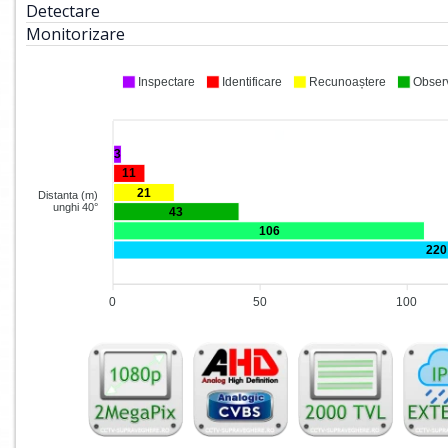
Detectare
Monitorizare
Inspectare
Identificare
Recunoaștere
Obser
3
11
21
Distanta (m)
unghi 40°
43
106
220
0
50
100