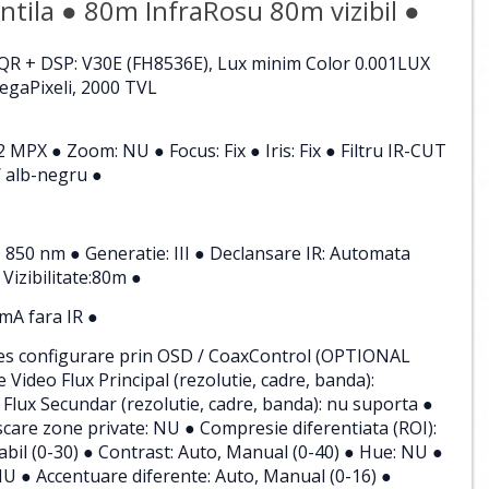
entila ● 80m InfraRosu 80m vizibil ●
R + DSP: V30E (FH8536E), Lux minim Color 0.001LUX
gaPixeli, 2000 TVL
 MPX ● Zoom: NU ● Focus: Fix ● Iris: Fix ● Filtru IR-CUT
/ alb-negru ●
 850 nm ● Generatie: III ● Declansare IR: Automata
Vizibilitate:80m ●
mA fara IR ●
ces configurare prin OSD / CoaxControl (OPTIONAL
 Video Flux Principal (rezolutie, cadre, banda):
ux Secundar (rezolutie, cadre, banda): nu suporta ●
scare zone private: NU ● Compresie diferentiata (ROI):
bil (0-30) ● Contrast: Auto, Manual (0-40) ● Hue: NU ●
U ● Accentuare diferente: Auto, Manual (0-16) ●