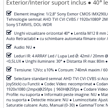
Exterior/Interior suport inclus ● 40° l
Element imagine: 1/2,8" Sony Exmor CMOS IMX290LQ
Tehnologie semnal: AHD TVI CVI CVBS / 1920x1080P 2Me
Sony STARVIS, DOL-WDR
Unghi vizualizare orizontal 40° ● Lentila M12 8 mm 2
Auto Retractabil ● cu schimbare automata filmare color 
Audio: NU ●
Leduri IR: 4 ARRAY Led / Lupa Led Ǿ: 42mil / 20mm @
<0,5LUX ● Unghi iluminare: 30° ● Distanta IR max: 80m ● 
Tensiune: 12Vcc ±10% ● Consum: 740mA maxim / 60
Selectare standard semnal: AHD TVI CVI CVBS si Ac
JoyStick) cu Functii: ● Codec Video: necomprimat ● Codare
1920x1080 (2mpx)@25fps | 960H@25fps ● Codare Video Fl
Profile: nu suporta ● Informatii peste imagine: NU ● Ma
nu suporta ● Detectie miscare: NU ● Luminozitate: Ajusta
Saturatie culoare: Auto, Manual (0-30) ● Gamma/Tone: N