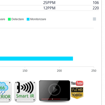
25
PPM
106
12
PPM
220
vare
Detectare
Monitorizare
150
200
250