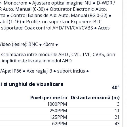
or, Monocrom ● Ajustare optica imagine: NU ● D-WDR /
Auto, Manual (0-30) ● Obturator Electronic: Auto,
rta ● Control Balans de Alb: Auto, Manual (RG 0-32) ●
tabil (1-16) ● Profile: nu suporta ● Expunere: BLC
le suportate: Coax control AHD/TVI/CVI/CVBS ● Acces
 Video (iesire): BNC ● 40cm ●
u schimbarea intre modurile AHD , CVI , TVI , CVBS, prin
implicit este livrata in modul AHD.
/Apa: IP66 ● Axe reglaj: 3 ● suport inclus ●
 si unghiul de vizualizare
40°
Pixeli per metru
Distanta maximă (m)
1000
PPM
3
250
PPM
11
125
PPM
21
62
PPM
43