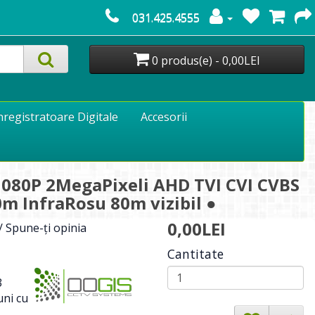
031.425.4555
0 produs(e) - 0,00LEI
nregistratoare Digitale
Accesorii
080P 2MegaPixeli AHD TVI CVI CVBS
0m InfraRosu 80m vizibil ●
0,00LEI
/
Spune-ţi opinia
Cantitate
3
ni cu