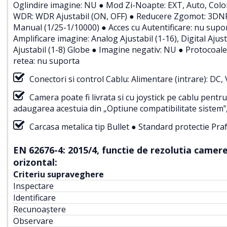
Oglindire imagine: NU ● Mod Zi-Noapte: EXT, Auto, Col
WDR: WDR Ajustabil (ON, OFF) ● Reducere Zgomot: 3DNR 
Manual (1/25-1/10000) ● Acces cu Autentificare: nu supo
Amplificare imagine: Analog Ajustabil (1-16), Digital Ajus
Ajustabil (1-8) Globe ● Imagine negativ: NU ● Protocoa
retea: nu suporta
Conectori si control Cablu: Alimentare (intrare): DC,
Camera poate fi livrata si cu joystick pe cablu pentr
adaugarea acestuia din „Optiune compatibilitate sistem‟, 
Carcasa metalica tip Bullet ● Standard protectie Praf
EN 62676-4: 2015/4, functie de rezolutia camerei
orizontal:
Criteriu supraveghere
Inspectare
Identificare
Recunoaștere
Observare