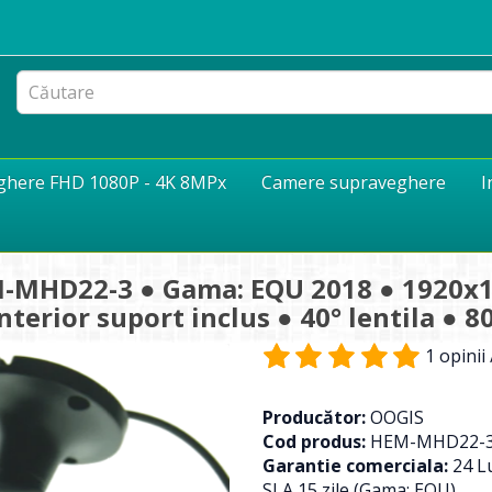
eghere FHD 1080P - 4K 8MPx
Camere supraveghere
I
-MHD22-3 ● Gama: EQU 2018 ● 1920x1
erior suport inclus ● 40° lentila ● 8
1 opinii
Producător:
OOGIS
Cod produs:
HEM-MHD22-
Garantie comerciala:
24 Lu
SLA 15 zile (Gama: EQU)