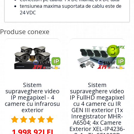
tensiunea maxima suportata de cablu este de
24 VDC
Produse conexe
Sistem
Sistem
supraveghere video
supraveghere video
IP megapixel - 4
IP FullHD megapixel
camere cu infrarosu
cu 4 camere cu IR
exterior
GEN III exterior (1x
Inregistrator MHR-
A6504; 4x Camere
Exterior XEL-IP4236-
1.998,92LEI