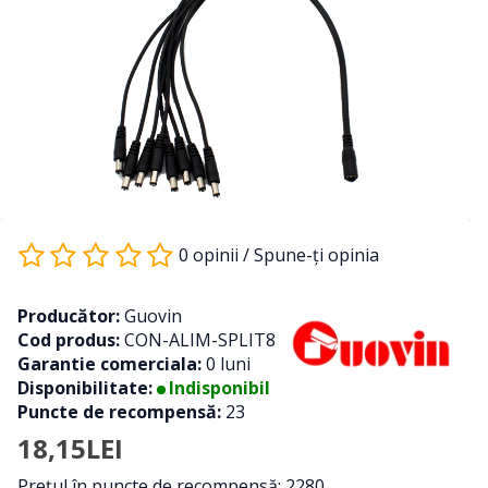
0 opinii
/
Spune-ţi opinia
Producător:
Guovin
Cod produs:
CON-ALIM-SPLIT8
Garantie comerciala:
0 luni
Disponibilitate:
Indisponibil
Puncte de recompensă:
23
18,15LEI
Preţul în puncte de recompensă: 2280