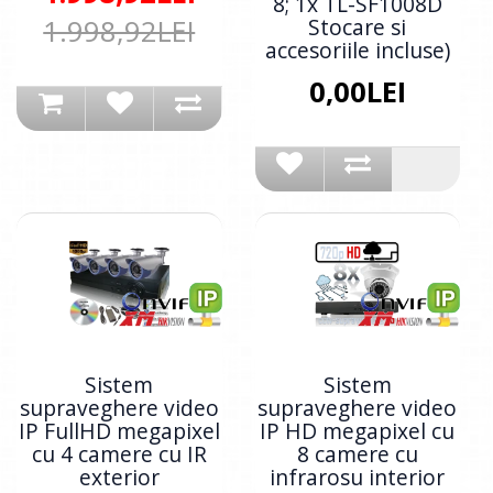
8; 1x TL-SF1008D
1.998,92LEI
Stocare si
accesoriile incluse)
0,00LEI
Sistem
Sistem
supraveghere video
supraveghere video
IP FullHD megapixel
IP HD megapixel cu
cu 4 camere cu IR
8 camere cu
exterior
infrarosu interior