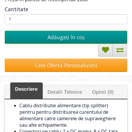
Cantitate
Adăugați în coş
Cere Ofertă Personalizată
Descriere
Detalii Tehnice
Opinii (0)
Cablu distributie alimentare (tip splitter)
pentru pentru distribuirea curentului de
alimentare catre camerele de supraveghere
sau alte echipamente.
Conectori pe cablu: 1 x DC mama, 8 x DC tata