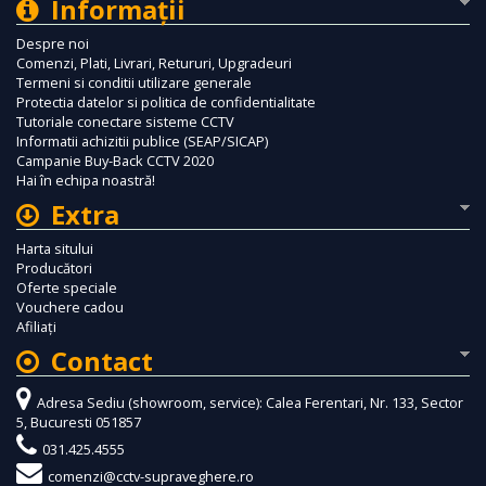
Informaţii
Despre noi
Comenzi, Plati, Livrari, Retururi, Upgradeuri
Termeni si conditii utilizare generale
Protectia datelor si politica de confidentialitate
Tutoriale conectare sisteme CCTV
Informatii achizitii publice (SEAP/SICAP)
Campanie Buy-Back CCTV 2020
Hai în echipa noastră!
Extra
Harta sitului
Producători
Oferte speciale
Vouchere cadou
Afiliaţi
Contact
Adresa Sediu (showroom, service): Calea Ferentari, Nr. 133, Sector
5, Bucuresti 051857
031.425.4555
comenzi@cctv-supraveghere.ro