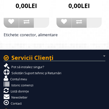
0,00LEI
0,00LEI
Etichete:
conector
,
alimentare
Servicii Clienţi
Pot să instalez singur?
Solicitări Suport tehnic și Returnări
Contul meu
Istoric comenzi
Listă dorințe
Newsletter
Contact