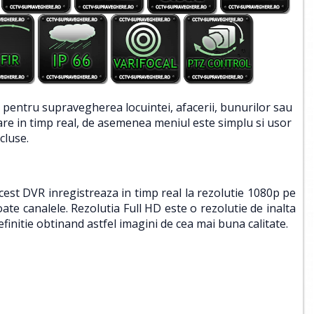
 pentru supravegherea locuintei, afacerii, bunurilor sau
are in timp real, de asemenea meniul este simplu si usor
cluse.
cest DVR inregistreaza in timp real la rezolutie 1080p pe
oate canalele. Rezolutia Full HD este o rezolutie de inalta
efinitie obtinand astfel imagini de cea mai buna calitate.