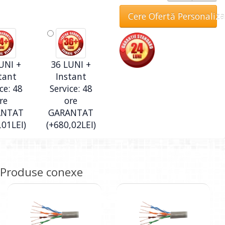
Cere Ofertă Personaliz
UNI +
36 LUNI +
tant
Instant
ce: 48
Service: 48
re
ore
ANTAT
GARANTAT
,01LEI)
(+680,02LEI)
Produse conexe