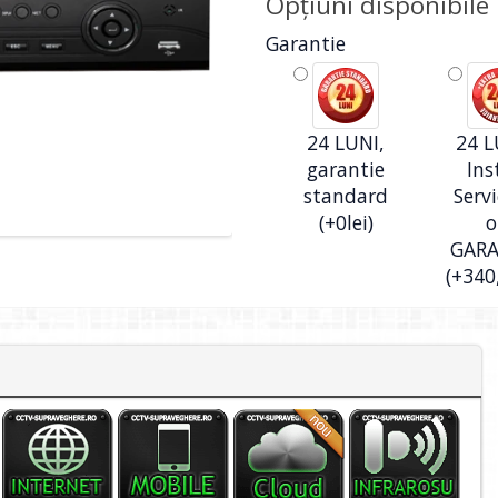
Opţiuni disponibile
Garantie
24 LUNI,
24 L
garantie
Ins
standard
Servi
(+0lei)
o
GAR
(+340