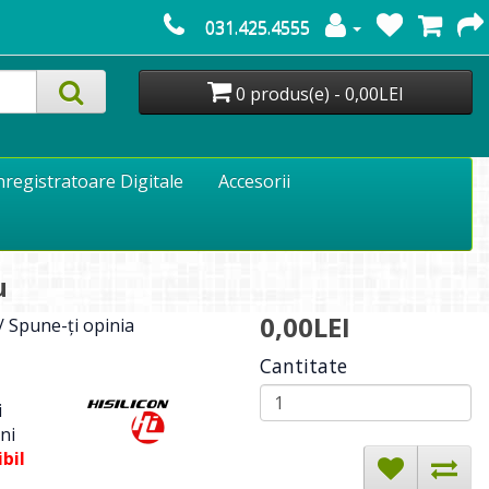
031.425.4555
0 produs(e) - 0,00LEI
nregistratoare Digitale
Accesorii
u
0,00LEI
/
Spune-ţi opinia
Cantitate
i
ni
bil