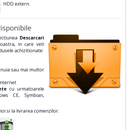
HDD extern.
isponibile
sectiunea
Descarcari
astra, in care veti
dusele achizitionate:
unuia sau mai multor
internet
ete
cu urmatoarele
dows CE, Symbian,
oi si la livrarea comenzilor.