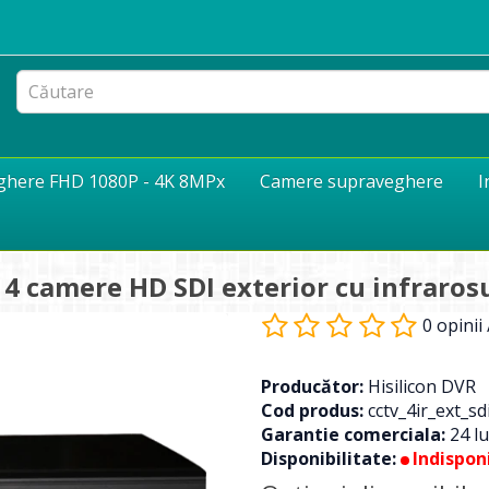
eghere FHD 1080P - 4K 8MPx
Camere supraveghere
I
 4 camere HD SDI exterior cu infraros
0 opinii
Producător:
Hisilicon DVR
Cod produs:
cctv_4ir_ext_sd
Garantie comerciala:
24 lu
Disponibilitate:
Indisponi