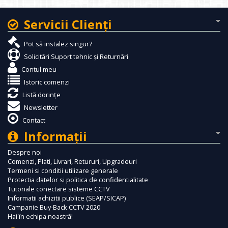
Servicii Clienţi
Pot să instalez singur?
Solicitări Suport tehnic și Returnări
Contul meu
Istoric comenzi
Listă dorințe
Newsletter
Contact
Informaţii
Despre noi
Comenzi, Plati, Livrari, Retururi, Upgradeuri
Termeni si conditii utilizare generale
Protectia datelor si politica de confidentialitate
Tutoriale conectare sisteme CCTV
Informatii achizitii publice (SEAP/SICAP)
Campanie Buy-Back CCTV 2020
Hai în echipa noastră!