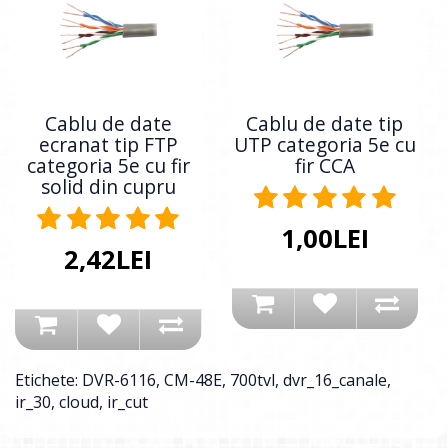
Cablu de date
Cablu de date tip
ecranat tip FTP
UTP categoria 5e cu
categoria 5e cu fir
fir CCA
solid din cupru
1,00LEI
2,42LEI
Etichete:
DVR-6116
,
CM-48E
,
700tvl
,
dvr_16_canale
,
ir_30
,
cloud
,
ir_cut