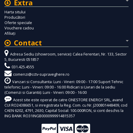
Extra
Harta sitului
Producători
Oferte speciale
Vouchere cadou
Afiliaţi
Contact
Adresa Sediu (showroom, service): Calea Ferentari, Nr. 133, Sector
5, Bucuresti 051857
031.425.4555
comenzi@cctv-supraveghere.ro
Vanzari si Consultanta: Luni - Vineri: 09:00 - 17:00 Suport Tehnic
telefonic: Luni - Vineri: 09:00 - 16:00 Ridicari si Livrari de la sediu
(Comenzi si Garantii): Luni - Vineri: 09:00 - 16:00
Acest site este operat de catre ONESTORE ENERGY SRL, avand
CUI RO24386651, si inregistrata la Reg. Com. cu Nr. J200801448409, cod
CAEN 6202, 4791, 2630, Capital Social: 100.000RON, si cont deschis la
ING BANK: RO31INGB0000999914815357