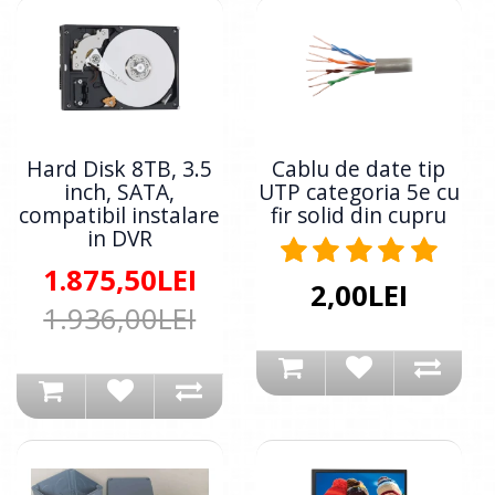
Hard Disk 8TB, 3.5
Cablu de date tip
inch, SATA,
UTP categoria 5e cu
compatibil instalare
fir solid din cupru
in DVR
1.875,50LEI
2,00LEI
1.936,00LEI