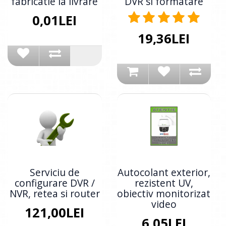
fabricatie la livrare
DVR si formatare
0,01LEI
19,36LEI
Serviciu de
Autocolant exterior,
configurare DVR /
rezistent UV,
NVR, retea si router
obiectiv monitorizat
video
121,00LEI
6,05LEI