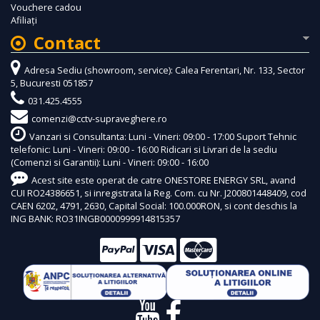
Vouchere cadou
Afiliaţi
Contact
Adresa Sediu (showroom, service): Calea Ferentari, Nr. 133, Sector
5, Bucuresti 051857
031.425.4555
comenzi@cctv-supraveghere.ro
Vanzari si Consultanta: Luni - Vineri: 09:00 - 17:00 Suport Tehnic
telefonic: Luni - Vineri: 09:00 - 16:00 Ridicari si Livrari de la sediu
(Comenzi si Garantii): Luni - Vineri: 09:00 - 16:00
Acest site este operat de catre ONESTORE ENERGY SRL, avand
CUI RO24386651, si inregistrata la Reg. Com. cu Nr. J200801448409, cod
CAEN 6202, 4791, 2630, Capital Social: 100.000RON, si cont deschis la
ING BANK: RO31INGB0000999914815357