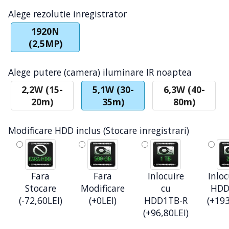
Alege rezolutie inregistrator
1920N
(2,5MP)
Alege putere (camera) iluminare IR noaptea
2,2W (15-
5,1W (30-
6,3W (40-
20m)
35m)
80m)
Modificare HDD inclus (Stocare inregistrari)
Fara
Fara
Inlocuire
Inloc
Stocare
Modificare
cu
HDD
(-72,60LEI)
(+0LEI)
HDD1TB-R
(+193
(+96,80LEI)