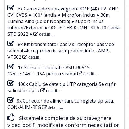
8x Camera de supraveghere 8MP (4K) TVI AHD
CVI CVBS ● 100° lentila ● Microfon inclus ● 30m
Lumina Alba (Color Noaptea) ● suport inclus
Interior/Exterior ● OOGIS CEB9C-MHD8TA-10 Gama:
STD 2022 ●
detalii ...
8x Kit transmitator pasiv si receptor pasiv de
semnal 4K cu protectie la supratensiune - AMP-
VT502
detalii ...
1x Sursa in comutatie PSU-B0915 -
12Vcc~14Vcc, 15A pentru sistem
detalii ...
100x Cablu de date tip UTP categoria 5e cu fir
solid din cupru
detalii ...
8x Conector de alimentare cu regleta tip tata,
CON-ALIM-REG
detalii ...
Sistemele complete de supraveghere
video pot fi modificate conform necesitatilor