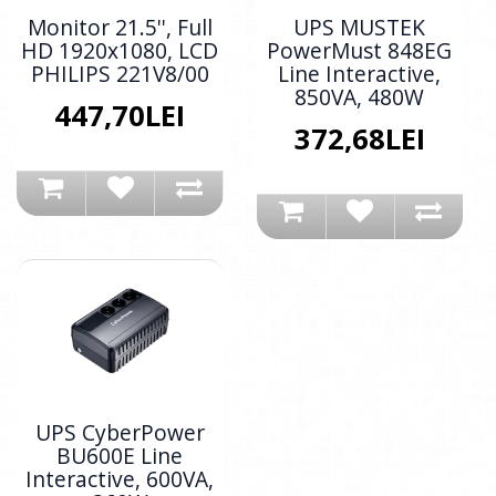
Monitor 21.5'', Full
UPS MUSTEK
HD 1920x1080, LCD
PowerMust 848EG
PHILIPS 221V8/00
Line Interactive,
850VA, 480W
447,70LEI
372,68LEI
UPS CyberPower
BU600E Line
Interactive, 600VA,