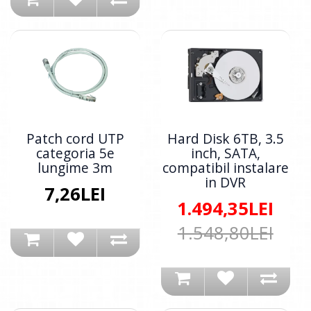
Patch cord UTP
Hard Disk 6TB, 3.5
categoria 5e
inch, SATA,
lungime 3m
compatibil instalare
in DVR
7,26LEI
1.494,35LEI
1.548,80LEI