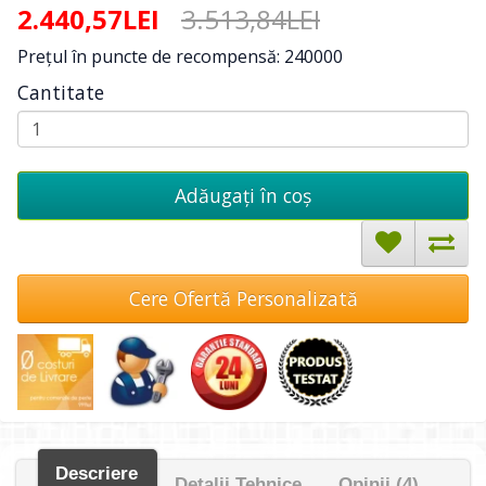
2.440,57LEI
3.513,84LEI
Preţul în puncte de recompensă: 240000
Cantitate
Adăugați în coş
Cere Ofertă Personalizată
Descriere
Detalii Tehnice
Opinii (4)