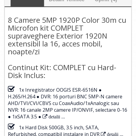
8 Camere 5MP 1920P Color 30m cu
Microfon kit COMPLET
supraveghere Exterior 1920N
extensibil la 16, acces mobil,
noapte/zi
Continut Kit: COMPLET cu Hard-
Disk Inclus:
1x Inregistrator OOGIS ESR-6516N ●
H.265/H.264 ● DVR: 16 porturi BNC 5MP-N camere
AHD/TVI/CVI/CBVS cu CoaxAudio/1xAnalogic sau
NVR: 16 canale 2MP camere IP/ONVIF, selectare 0-16
● 1xSATA 3.5 ●
detalii ...
1x Hard Disk 500GB, 3.5 inch, SATA,
Refurbished, compatibil instalare in DVR
detalii ...