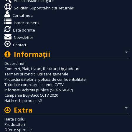
Pot să instalez singur?
Solicitări Suport tehnic și Returnări
Contul meu
Istoric comenzi
Listă dorințe
Newsletter
Contact
Informaţii
Despre noi
Comenzi, Plati, Livrari, Retururi, Upgradeuri
Termeni si conditii utilizare generale
Protectia datelor si politica de confidentialitate
Tutoriale conectare sisteme CCTV
Informatii achizitii publice (SEAP/SICAP)
Campanie Buy-Back CCTV 2020
Hai în echipa noastră!
Extra
Harta sitului
Producători
Oferte speciale