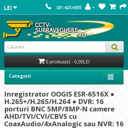
LEI
031.425.4555
0 produs(e) - 0,00LEI
Categorii
Inregistrator OOGIS ESR-6516X ●
H.265+/H.265/H.264 ● DVR: 16
porturi BNC 5MP/8MP-N camere
AHD/TVI/CVI/CBVS cu
CoaxAudio/4xAnalogic sau NVR: 16