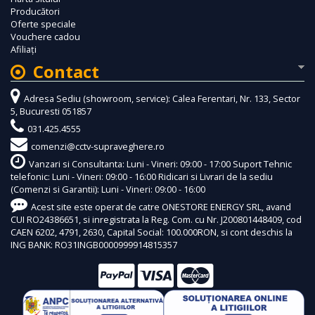
Producători
Oferte speciale
Vouchere cadou
Afiliaţi
Contact
Adresa Sediu (showroom, service): Calea Ferentari, Nr. 133, Sector
5, Bucuresti 051857
031.425.4555
comenzi@cctv-supraveghere.ro
Vanzari si Consultanta: Luni - Vineri: 09:00 - 17:00 Suport Tehnic
telefonic: Luni - Vineri: 09:00 - 16:00 Ridicari si Livrari de la sediu
(Comenzi si Garantii): Luni - Vineri: 09:00 - 16:00
Acest site este operat de catre ONESTORE ENERGY SRL, avand
CUI RO24386651, si inregistrata la Reg. Com. cu Nr. J200801448409, cod
CAEN 6202, 4791, 2630, Capital Social: 100.000RON, si cont deschis la
ING BANK: RO31INGB0000999914815357