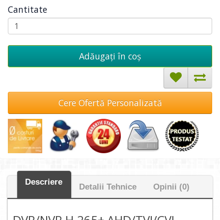
Cantitate
Adăugați în coş
Cere Ofertă Personalizată
Descriere
Detalii Tehnice
Opinii (0)
DVR/NVR H.265+ AHD/TVI/CVI