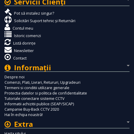
Servicii Clienţi
Pot să instalez singur?
Solicitări Suport tehnic și Returnări
Contul meu
Istoric comenzi
Listă dorințe
Newsletter
Contact
Informaţii
Despre noi
Comenzi, Plati, Livrari, Retururi, Upgradeuri
Termeni si conditii utilizare generale
Protectia datelor si politica de confidentialitate
Tutoriale conectare sisteme CCTV
Informatii achizitii publice (SEAP/SICAP)
Campanie Buy-Back CCTV 2020
Hai în echipa noastră!
Extra
Harta sitului