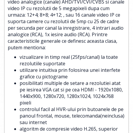
video analogice (canale) AHD/TVI/CVI/CVBS si canale
video IP cu rezolutii de 5 megapixeli dupa cum
urmaza: 12+4; 8+8; 4+12; , sau 16 canale video IP ce
suporta camere cu rezolutii de 5mp cu 25 de cadre
per secunda per canal la inregistrare, 4 intrari audio
analogice (RCA), 1x iesire audio (RCA). Printre
caracteristicile generale ce definesc aceasta clasa,
putem mentiona:
vizualizare in timp real (25fps/canal) la toate
rezolutiile suportate
utilizare intuitiva prin folosirea unei interfete
grafice cu pictograme
posibilitati multiple de setare a rezolutiei atat
pe iesirea VGA cat si pe cea HDMI - 1920x1080,
1440x900, 1280x720, 1280x1024, 1024x768
pixeli
controlul facil al HVR-ului prin butoanele de pe
panoul frontal, mouse, telecomanda(neinclusa)
sau internet
algoritm de compresie video H.265, superior