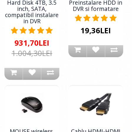
Hard Disk 4TB, 3.5
Preinstalare HDD in
inch, SATA,
DVR si formatare
compatibil instalare
in DVR
19,36LEI
931,70LEI
1.004,30LEI
MOUSE wireless,
Cablu HDMI-HDMI