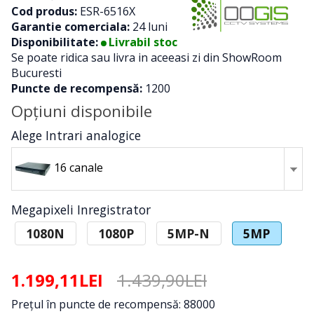
Cod produs:
ESR-6516X
Garantie comerciala:
24 luni
Disponibilitate:
Livrabil stoc
Se poate ridica sau livra in aceeasi zi din ShowRoom
Bucuresti
Puncte de recompensă:
1200
Opţiuni disponibile
Alege Intrari analogice
16 canale
Megapixeli Inregistrator
1080N
1080P
5MP-N
5MP
1.199,11LEI
1.439,90LEI
Preţul în puncte de recompensă: 88000