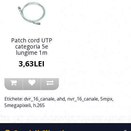
Patch cord UTP
categoria 5e
lungime 1m
3,63LEI
Etichete:
dvr_16_canale
,
ahd
,
nvr_16_canale
,
5mpx
,
5megapixeli
,
h.265