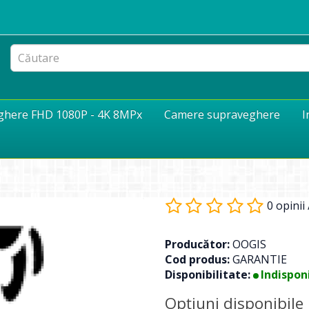
eghere FHD 1080P - 4K 8MPx
Camere supraveghere
I
0 opinii
Producător:
OOGIS
Cod produs:
GARANTIE
Disponibilitate:
Indisponi
Opţiuni disponibile