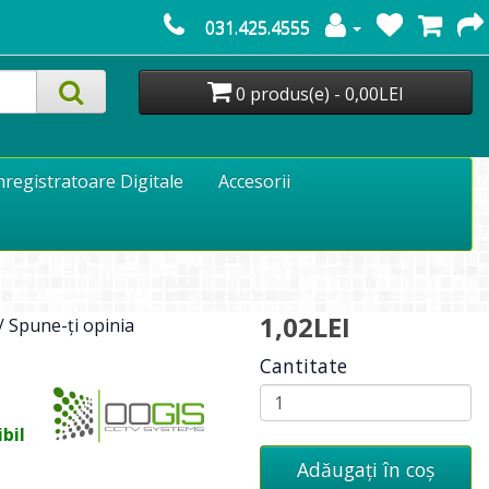
031.425.4555
0 produs(e) - 0,00LEI
nregistratoare Digitale
Accesorii
1,02LEI
/
Spune-ţi opinia
Cantitate
bil
Adăugați în coş