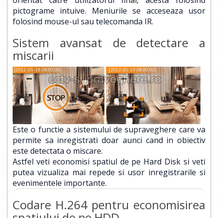
orientat catre utilizatorul final, acesta folosind
pictograme intuive. Meniurile se acceseaza usor
folosind mouse-ul sau telecomanda IR.
Sistem avansat de detectare a
miscarii
Este o functie a sistemului de supraveghere care va
permite sa inregistrati doar aunci cand in obiectiv
este detectata o miscare.
Astfel veti economisi spatiul de pe Hard Disk si veti
putea vizualiza mai repede si usor inregistrarile si
evenimentele importante.
Codare H.264 pentru economisirea
spatiului de pe HDD