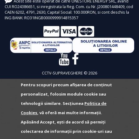
Acest site este operat de catre ONESTORE ENERGY SRL, avand
CUI RO24386651, si inregistrata la Reg. Com. cu Nr. J200801448409, cod
CAEN 6202, 4791, 2630, Capital Social: 100.000RON, si cont deschis la
ING BANK: RO31INGB0000999914815357
CCTV-SUPRAVEGHERE © 2026
Pentru scopuri precum afișarea de conținut
personalizat, folosim module cookie sau
tehnologii similare. Secțiunea
Politica de
Cookies
, vă oferă mai multe informații.
Apăsând Accept, ești de acord să permiți
colectarea de informații prin cookie-uri sau