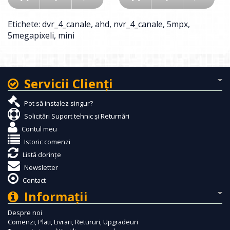
Etichete:
dvr_4_canale
,
ahd
,
nvr_4_canale
,
5mpx
,
5megapixeli
,
mini
Servicii Clienţi
Pot să instalez singur?
Solicitări Suport tehnic și Returnări
Contul meu
Istoric comenzi
Listă dorințe
Newsletter
Contact
Informaţii
Despre noi
Comenzi, Plati, Livrari, Retururi, Upgradeuri