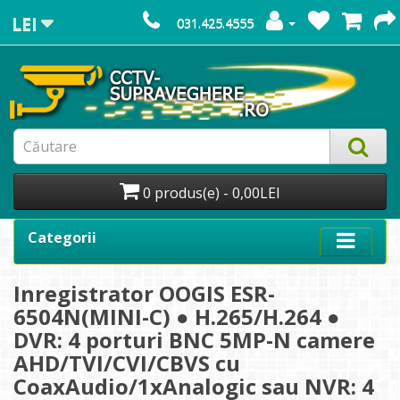
LEI
031.425.4555
0 produs(e) - 0,00LEI
Categorii
Inregistrator OOGIS ESR-
6504N(MINI-C) ● H.265/H.264 ●
DVR: 4 porturi BNC 5MP-N camere
AHD/TVI/CVI/CBVS cu
CoaxAudio/1xAnalogic sau NVR: 4