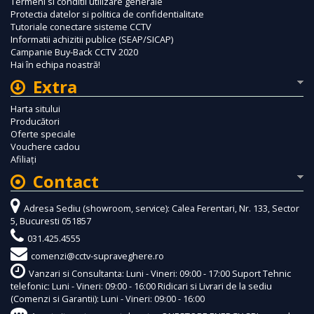
Termeni si conditii utilizare generale
Protectia datelor si politica de confidentialitate
Tutoriale conectare sisteme CCTV
Informatii achizitii publice (SEAP/SICAP)
Campanie Buy-Back CCTV 2020
Hai în echipa noastră!
Extra
Harta sitului
Producători
Oferte speciale
Vouchere cadou
Afiliaţi
Contact
Adresa Sediu (showroom, service): Calea Ferentari, Nr. 133, Sector
5, Bucuresti 051857
031.425.4555
comenzi@cctv-supraveghere.ro
Vanzari si Consultanta: Luni - Vineri: 09:00 - 17:00 Suport Tehnic
telefonic: Luni - Vineri: 09:00 - 16:00 Ridicari si Livrari de la sediu
(Comenzi si Garantii): Luni - Vineri: 09:00 - 16:00