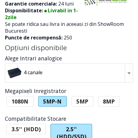
Garantie comerciala:
24 luni
Disponibilitate:
Livrabil in 1-
2zile
Se poate ridica sau livra in aceeasi zi din ShowRoom
Bucuresti
Puncte de recompensă:
250
Opţiuni disponibile
Alege Intrari analogice
4 canale
Megapixeli Inregistrator
1080N
5MP-N
5MP
8MP
Compatibilitate Stocare
3.5'' (HDD)
2.5''
(HDD/SSD)