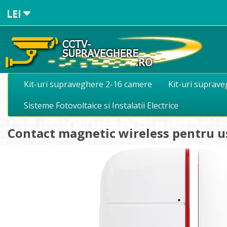
LEI
Kit-uri supraveghere 2-16 camere
Kit-uri suprav
Sisteme Fotovoltaice si Instalatii Electrice
Contact magnetic wireless pentru 