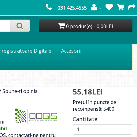
031.425.4555
0 produs(e) - 0,00LEI
nregistratoare Digitale
Accesorii
55,18LEI
/
Spune-ţi opinia
Preţul în puncte de
recompensă: 5400
Cantitate
ni
bil
OS, contactati-ne pentru