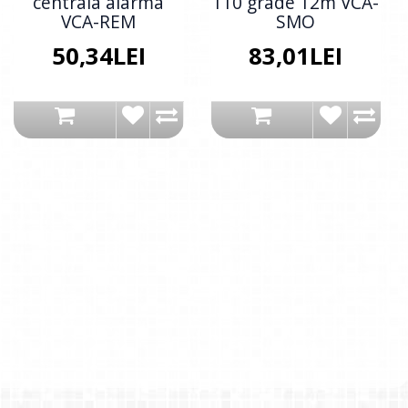
centrala alarma
110 grade 12m VCA-
VCA-REM
SMO
50,34LEI
83,01LEI