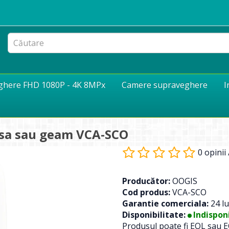
eghere FHD 1080P - 4K 8MPx
Camere supraveghere
I
usa sau geam VCA-SCO
0 opinii
Producător:
OOGIS
Cod produs:
VCA-SCO
Garantie comerciala:
24 lu
Disponibilitate:
Indisponi
Produsul poate fi EOL sau E