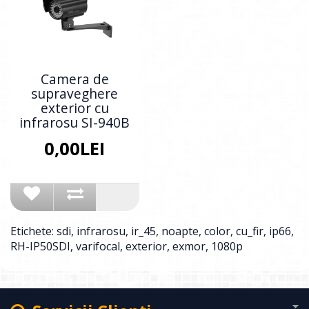
Camera de
supraveghere
exterior cu
infrarosu SI-940B
0,00LEI
Etichete:
sdi
,
infrarosu
,
ir_45
,
noapte
,
color
,
cu_fir
,
ip66
,
RH-IP50SDI
,
varifocal
,
exterior
,
exmor
,
1080p