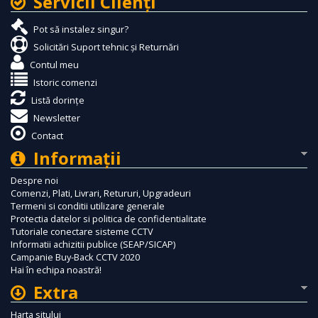
Servicii Clienţi
Pot să instalez singur?
Solicitări Suport tehnic și Returnări
Contul meu
Istoric comenzi
Listă dorințe
Newsletter
Contact
Informaţii
Despre noi
Comenzi, Plati, Livrari, Retururi, Upgradeuri
Termeni si conditii utilizare generale
Protectia datelor si politica de confidentialitate
Tutoriale conectare sisteme CCTV
Informatii achizitii publice (SEAP/SICAP)
Campanie Buy-Back CCTV 2020
Hai în echipa noastră!
Extra
Harta sitului