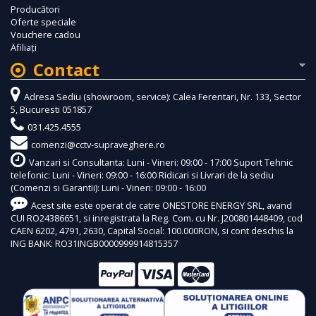
Producători
Oferte speciale
Vouchere cadou
Afiliaţi
Contact
Adresa Sediu (showroom, service): Calea Ferentari, Nr. 133, Sector
5, Bucuresti 051857
031.425.4555
comenzi@cctv-supraveghere.ro
Vanzari si Consultanta: Luni - Vineri: 09:00 - 17:00 Suport Tehnic
telefonic: Luni - Vineri: 09:00 - 16:00 Ridicari si Livrari de la sediu
(Comenzi si Garantii): Luni - Vineri: 09:00 - 16:00
Acest site este operat de catre ONESTORE ENERGY SRL, avand
CUI RO24386651, si inregistrata la Reg. Com. cu Nr. J200801448409, cod
CAEN 6202, 4791, 2630, Capital Social: 100.000RON, si cont deschis la
ING BANK: RO31INGB0000999914815357