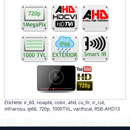
Etichete:
ir_60
,
noapte
,
color
,
ahd
,
cu_fir
,
ir_cut
,
infrarosu
,
ip66
,
720p
,
1000TVL
,
varifocal
,
RSB-AHD13