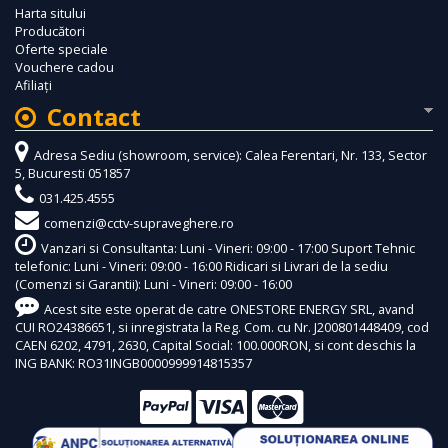
Harta sitului
Producători
Oferte speciale
Vouchere cadou
Afiliaţi
Contact
Adresa Sediu (showroom, service): Calea Ferentari, Nr. 133, Sector
5, Bucuresti 051857
031.425.4555
comenzi@cctv-supraveghere.ro
Vanzari si Consultanta: Luni - Vineri: 09:00 - 17:00 Suport Tehnic
telefonic: Luni - Vineri: 09:00 - 16:00 Ridicari si Livrari de la sediu
(Comenzi si Garantii): Luni - Vineri: 09:00 - 16:00
Acest site este operat de catre ONESTORE ENERGY SRL, avand
CUI RO24386651, si inregistrata la Reg. Com. cu Nr. J200801448409, cod
CAEN 6202, 4791, 2630, Capital Social: 100.000RON, si cont deschis la
ING BANK: RO31INGB0000999914815357