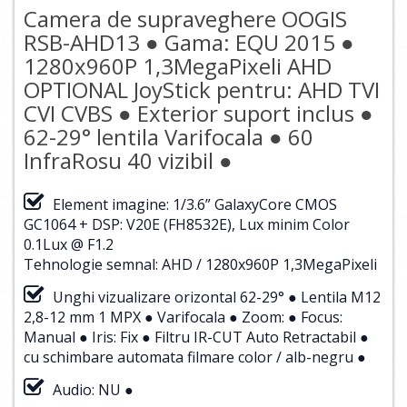
Camera de supraveghere OOGIS
RSB-AHD13 ● Gama: EQU 2015 ●
1280x960P 1,3MegaPixeli AHD
OPTIONAL JoyStick pentru: AHD TVI
CVI CVBS ● Exterior suport inclus ●
62-29° lentila Varifocala ● 60
InfraRosu 40 vizibil ●
Element imagine: 1/3.6” GalaxyCore CMOS
GC1064 + DSP: V20E (FH8532E), Lux minim Color
0.1Lux @ F1.2
Tehnologie semnal: AHD / 1280x960P 1,3MegaPixeli
Unghi vizualizare orizontal 62-29° ● Lentila M12
2,8-12 mm 1 MPX ● Varifocala ● Zoom: ● Focus:
Manual ● Iris: Fix ● Filtru IR-CUT Auto Retractabil ●
cu schimbare automata filmare color / alb-negru ●
Audio: NU ●