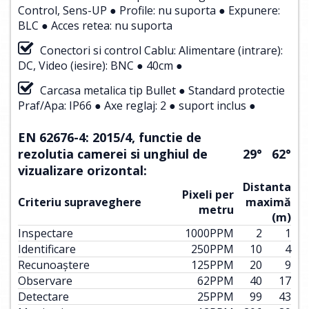
Control, Sens-UP ● Profile: nu suporta ● Expunere:
BLC ● Acces retea: nu suporta
Conectori si control Cablu: Alimentare (intrare):
DC, Video (iesire): BNC ● 40cm ●
Carcasa metalica tip Bullet ● Standard protectie
Praf/Apa: IP66 ● Axe reglaj: 2 ● suport inclus ●
EN 62676-4: 2015/4, functie de
rezolutia camerei si unghiul de
29°
62°
vizualizare orizontal:
Distanta
Pixeli per
Criteriu supraveghere
maximă
metru
(m)
Inspectare
1000
PPM
2
1
Identificare
250
PPM
10
4
Recunoaștere
125
PPM
20
9
Observare
62
PPM
40
17
Detectare
25
PPM
99
43