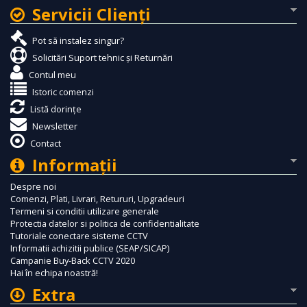
Servicii Clienţi
Pot să instalez singur?
Solicitări Suport tehnic și Returnări
Contul meu
Istoric comenzi
Listă dorințe
Newsletter
Contact
Informaţii
Despre noi
Comenzi, Plati, Livrari, Retururi, Upgradeuri
Termeni si conditii utilizare generale
Protectia datelor si politica de confidentialitate
Tutoriale conectare sisteme CCTV
Informatii achizitii publice (SEAP/SICAP)
Campanie Buy-Back CCTV 2020
Hai în echipa noastră!
Extra