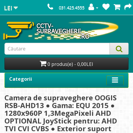
LEI
031.425.4555
0 produs(e) - 0,00LEI
Categorii
Camera de supraveghere OOGIS
RSB-AHD13 ● Gama: EQU 2015 ●
1280x960P 1,3MegaPixeli AHD
OPTIONAL JoyStick pentru: AHD
TVI CVI CVBS ● Exterior suport