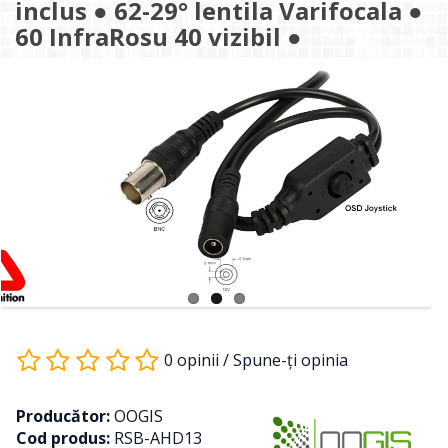
inclus ● 62-29° lentila Varifocala ●
60 InfraRosu 40 vizibil ●
0 opinii
/
Spune-ţi opinia
Producător:
OOGIS
Cod produs:
RSB-AHD13