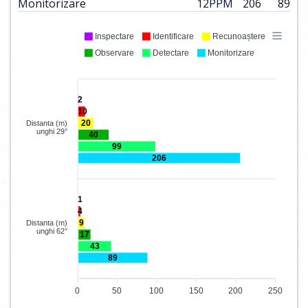
Monitorizare
12
PPM
206
89
Inspectare
Identificare
Recunoaștere
Observare
Detectare
Monitorizare
2
10
20
Distanta (m)
unghi 29°
40
99
206
1
4
9
Distanta (m)
unghi 62°
17
43
89
0
50
100
150
200
250