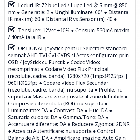
Leduri IR: 72 buc Led / Lupa Led Ǿ: 5 mm @ 850
nm ● Generatie: 2 ● Unghi iluminare: 60° ● Distanta
IR max (m): 60 ● Distanta IR vs Senzor (m): 40 ●
Tensiune: 12Vcc ±10% ● Consum: 530mA maxim
/ 40mA fara IR ●
OPTIONAL JoyStick pentru: Selectare standard
semnal: AHD TVI CVI CVBS si Acces configurare prin
OSD / JoyStick cu Functii: ● Codec Video:
necomprimat ● Codare Video Flux Principal
(rezolutie, cadre, banda): 1280x720 (1mpx)@25fps |
960H@25fps ● Codare Video Flux Secundar
(rezolutie, cadre, banda): nu suporta ● Profile: nu
suporta ● Mascare zone private: 4 zone definibile ●
Compresie diferentiata (ROI): nu suporta ●
Luminozitate: DA ● Contrast: DA ● Hue: DA ●
Saturatie culoare: DA ● Gamma/Tone: DA ●
Accentuare diferente: DA ● Reducere Zgomot: 2DNR
● Acces cu Autentificare: nu suporta ● Control
Balans de Alb: DA ● Amplificare imagine: Auto Gain